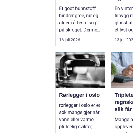
året
Et godt bunnstoff
En vinter
hindrer groe, rur og
tilbygg 
alger i å feste seg
glassfla
på skroget. Dermed
et lyst o
holder båten bedre
opphold
16 juli 2026
13 juli 20
far...
hagen, og
Rørlegger i oslo
Triplet
regnsk
rørlegger i oslo er et
slik få
søk mange gjør når
mer ut
vann eller varme
Mange be
regnsk
plutselig svikter,
opplever