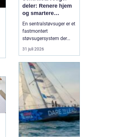
deler: Renere hjem
og smartere
rengjøring
En sentralstøvsuger er et
fastmontert
støvsugersystem der
motor og beholder står i
31 juli 2026
bod, garasje eller teknisk
rom, mens
sugekontakter finnes i
veggene rundt i boligen.
Du kobler bare slangen
til en kontakt, og støvet
transp...