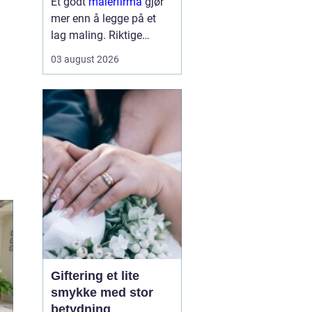
Et godt
malerfirma
gjør
mer enn å legge på et
lag maling. Riktige
fagfolk kan forlenge
03 august 2026
levetiden på bygget,
sikre et penere resultat
og spare både tid og
penger. Samtidig kan feil
valg gi ekstra
kostnader,...
Giftering et lite
smykke med stor
betydning