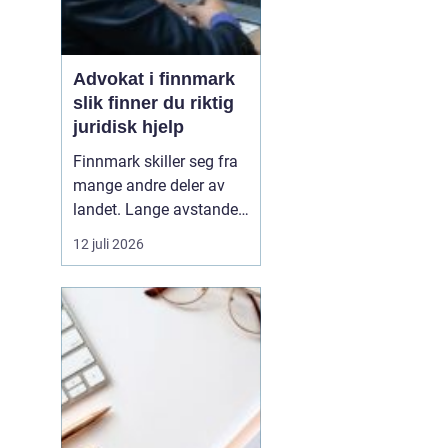
Advokat i finnmark
slik finner du riktig
juridisk hjelp
Finnmark skiller seg fra
mange andre deler av
landet. Lange avstander,
små lokalsamfunn, sterk
12 juli 2026
tilknytning til natur og
ressurser, og samiske
rettigheter gjør at mange
juridiske spørsmål får en
ekstra dimensjon. Når en
privatperson eller en
bedrift i...