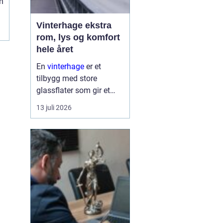
n
g
Vinterhage ekstra
rom, lys og komfort
hele året
En
vinterhage
er et
tilbygg med store
glassflater som gir et
lyst og lunt oppholdsrom
13 juli 2026
nær hagen, også når
været er surt. Den kan
fungere som en ekstra
stue, spiseplass eller
stille son...