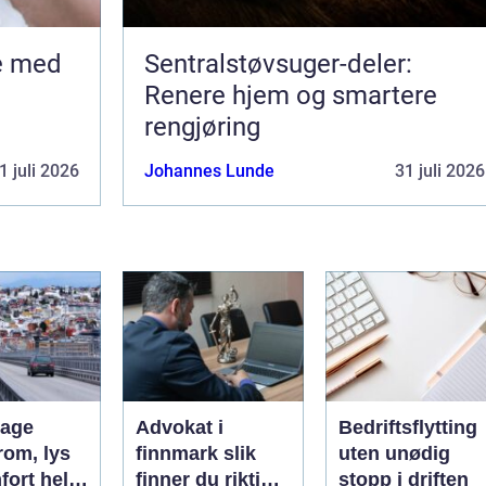
Sentralstøvsuger-deler:
Renere hjem og smartere
rengjøring
1 juli 2026
Johannes Lunde
31 juli 2026
hage
Advokat i
Bedriftsflytting
rom, lys
finnmark slik
uten unødig
fort hele
finner du riktig
stopp i driften