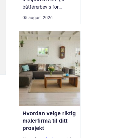
båtførerbevis for
fritidsbåt i Norge. Prøven
05 august 2026
dokumenterer at føreren
kan grunnleggende
sjøvett, navigasjon, lover
og regler, samt sikkerhet
om bord. For alle som vil
bruke motorbåt lovlig og
trygt, er dette et...
Hvordan velge riktig
malerfirma til ditt
prosjekt