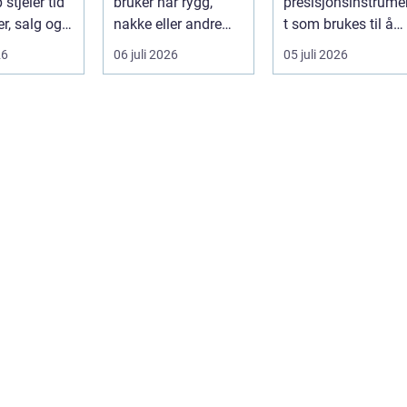
stjeler tid
bruker når rygg,
presisjonsinstrume
r, salg og
nakke eller andre
t som brukes til å
 av
muskel og
måle horisontale o
26
06 juli 2026
05 juli 2026
eten.
leddplager begynn...
vertikale vinkle...