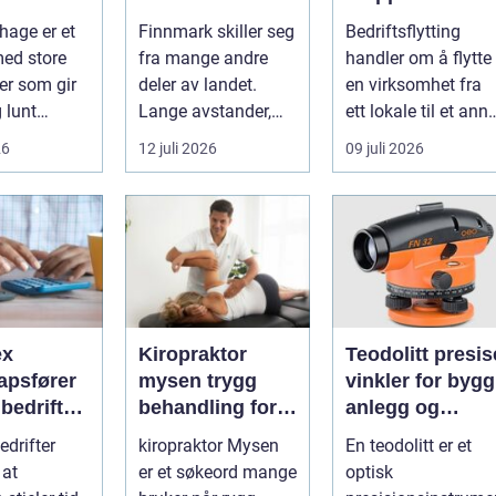
juridisk hjelp
hage er et
Finnmark skiller seg
Bedriftsflytting
med store
fra mange andre
handler om å flytte
ter som gir
deler av landet.
en virksomhet fra
g lunt
Lange avstander,
ett lokale til et anne
srom nær
små lokalsamfunn,
med minst mulig...
26
12 juli 2026
09 juli 2026
s...
sterk tilkn...
ex
Kiropraktor
Teodolitt presise
apsfører
mysen trygg
vinkler for bygg
r bedriften
behandling for
anlegg og
 av
rygg, nakke og
kartlegging
drifter
kiropraktor Mysen
En teodolitt er et
apet
ledd
 at
er et søkeord mange
optisk