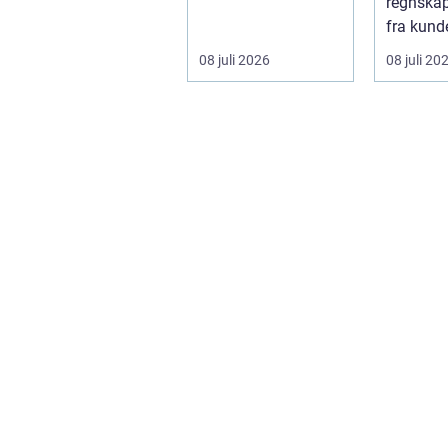
eller når et bad skal
regnskap 
...
fra kunde
utvikling
08 juli 2026
08 juli 20
virksomh
Samt...