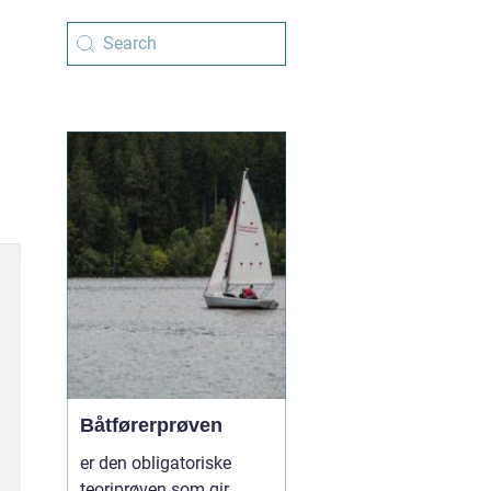
Båtførerprøven
er den obligatoriske
teoriprøven som gir