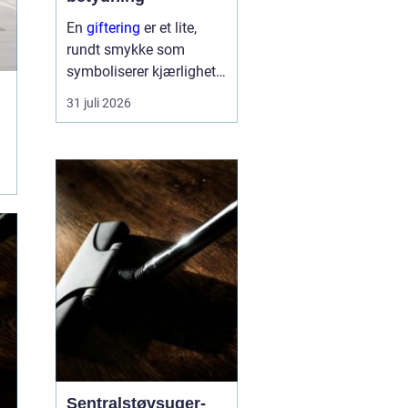
En
giftering
er et lite,
rundt smykke som
symboliserer kjærlighet,
troskap og felles
31 juli 2026
framtid. Ringen bæres
hver dag, ofte hele livet,
og blir en synlig
påminnelse om løftet to
mennesker ...
Sentralstøvsuger-