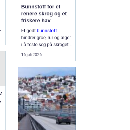
Bunnstoff for et
renere skrog og et
friskere hav
t
Et godt
bunnstoff
hindrer groe, rur og alger
i å feste seg på skroget.
Dermed holder båten
16 juli 2026
bedre fart, bruker mindre
drivstoff og krever
mindre vedlikehold på
land. Samtidig begynner
flere båteiere ...
,