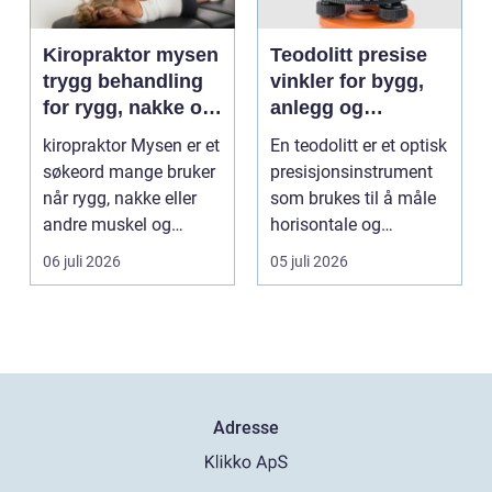
Kiropraktor mysen
Teodolitt presise
trygg behandling
vinkler for bygg,
for rygg, nakke og
anlegg og
ledd
kartlegging
kiropraktor Mysen er et
En teodolitt er et optisk
søkeord mange bruker
presisjonsinstrument
når rygg, nakke eller
som brukes til å måle
andre muskel og
horisontale og
leddplager begynn...
vertikale vinkle...
06 juli 2026
05 juli 2026
Adresse