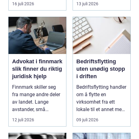
båten bedre far...
oppholdsrom nær
16 juli 2026
13 juli 2026
hagen, ogs...
Advokat i finnmark
Bedriftsflytting
slik finner du riktig
uten unødig stopp
juridisk hjelp
i driften
Finnmark skiller seg
Bedriftsflytting handler
fra mange andre deler
om å flytte en
av landet. Lange
virksomhet fra ett
avstander, små
lokale til et annet med
lokalsamfunn, sterk
minst mulig...
12 juli 2026
09 juli 2026
tilkn...