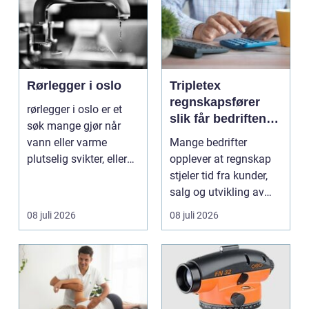
Rørlegger i oslo
Tripletex
regnskapsfører
rørlegger i oslo er et
slik får bedriften
søk mange gjør når
mer ut av
vann eller varme
Mange bedrifter
regnskapet
plutselig svikter, eller
opplever at regnskap
når et bad skal ...
stjeler tid fra kunder,
salg og utvikling av
virksomheten. Samt...
08 juli 2026
08 juli 2026