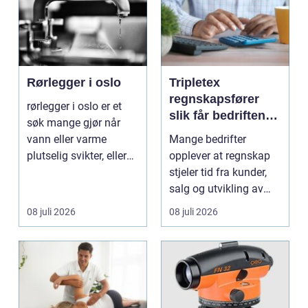
Rørlegger i oslo
Tripletex
regnskapsfører
rørlegger i oslo er et
slik får bedriften
søk mange gjør når
mer ut av
vann eller varme
Mange bedrifter
regnskapet
plutselig svikter, eller
opplever at regnskap
når et bad skal ...
stjeler tid fra kunder,
salg og utvikling av
virksomheten. Samt...
08 juli 2026
08 juli 2026