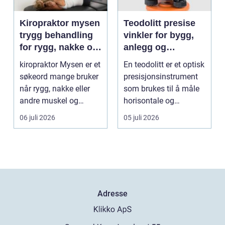
Kiropraktor mysen
Teodolitt presise
trygg behandling
vinkler for bygg,
for rygg, nakke og
anlegg og
ledd
kartlegging
kiropraktor Mysen er et
En teodolitt er et optisk
søkeord mange bruker
presisjonsinstrument
når rygg, nakke eller
som brukes til å måle
andre muskel og
horisontale og
leddplager begynn...
vertikale vinkle...
06 juli 2026
05 juli 2026
Adresse