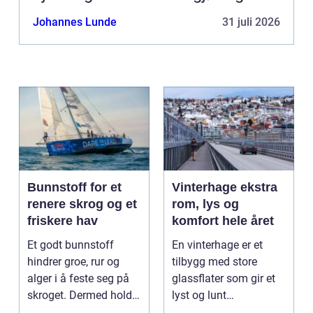
Johannes Lunde
31 juli 2026
Bunnstoff for et
Vinterhage ekstra
renere skrog og et
rom, lys og
friskere hav
komfort hele året
Et godt bunnstoff
En vinterhage er et
hindrer groe, rur og
tilbygg med store
alger i å feste seg på
glassflater som gir et
skroget. Dermed holder
lyst og lunt
båten bedre far...
oppholdsrom nær