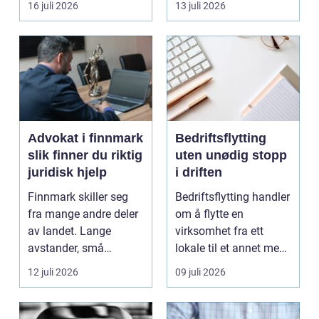
16 juli 2026
13 juli 2026
hagen, ogs...
Advokat i finnmark
Bedriftsflytting
slik finner du riktig
uten unødig stopp
juridisk hjelp
i driften
Finnmark skiller seg
Bedriftsflytting handler
fra mange andre deler
om å flytte en
av landet. Lange
virksomhet fra ett
avstander, små
lokale til et annet med
lokalsamfunn, sterk
minst mulig...
12 juli 2026
09 juli 2026
tilkn...