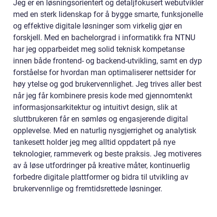
Jeg er en løsningsorientert og detaljfokusert webutvikler
med en sterk lidenskap for å bygge smarte, funksjonelle
og effektive digitale løsninger som virkelig gjør en
forskjell. Med en bachelorgrad i informatikk fra NTNU
har jeg opparbeidet meg solid teknisk kompetanse
innen både frontend- og backend-utvikling, samt en dyp
forståelse for hvordan man optimaliserer nettsider for
høy ytelse og god brukervennlighet. Jeg trives aller best
når jeg får kombinere presis kode med gjennomtenkt
informasjonsarkitektur og intuitivt design, slik at
sluttbrukeren får en sømløs og engasjerende digital
opplevelse. Med en naturlig nysgjerrighet og analytisk
tankesett holder jeg meg alltid oppdatert på nye
teknologier, rammeverk og beste praksis. Jeg motiveres
av å løse utfordringer på kreative måter, kontinuerlig
forbedre digitale plattformer og bidra til utvikling av
brukervennlige og fremtidsrettede løsninger.