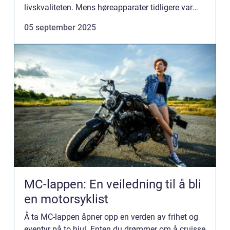
livskvaliteten. Mens høreapparater tidligere var
store og klumpete, har da...
05 september 2025
MC-lappen: En veiledning til å bli
en motorsyklist
Å ta MC-lappen åpner opp en verden av frihet og
eventyr på to hjul. Enten du drømmer om å cruisse