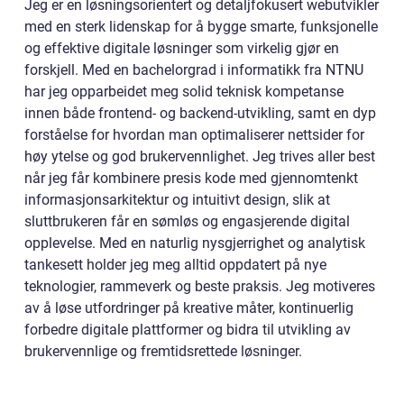
Jeg er en løsningsorientert og detaljfokusert webutvikler
med en sterk lidenskap for å bygge smarte, funksjonelle
og effektive digitale løsninger som virkelig gjør en
forskjell. Med en bachelorgrad i informatikk fra NTNU
har jeg opparbeidet meg solid teknisk kompetanse
innen både frontend- og backend-utvikling, samt en dyp
forståelse for hvordan man optimaliserer nettsider for
høy ytelse og god brukervennlighet. Jeg trives aller best
når jeg får kombinere presis kode med gjennomtenkt
informasjonsarkitektur og intuitivt design, slik at
sluttbrukeren får en sømløs og engasjerende digital
opplevelse. Med en naturlig nysgjerrighet og analytisk
tankesett holder jeg meg alltid oppdatert på nye
teknologier, rammeverk og beste praksis. Jeg motiveres
av å løse utfordringer på kreative måter, kontinuerlig
forbedre digitale plattformer og bidra til utvikling av
brukervennlige og fremtidsrettede løsninger.