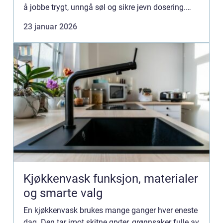
å jobbe trygt, unngå søl og sikre jevn dosering.
Uten gode løsninger øker risikoen for korrosjon,
23 januar 2026
uforutsigbar effekt o...
Kjøkkenvask funksjon, materialer
og smarte valg
En kjøkkenvask brukes mange ganger hver eneste
dag. Den tar imot skitne gryter, grønnsaker fulle av