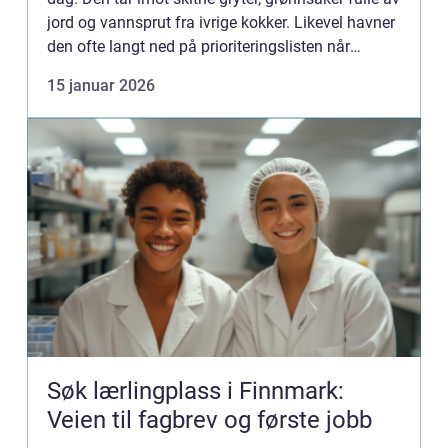
jord og vannsprut fra ivrige kokker. Likevel havner
den ofte langt ned på prioriteringslisten når
kjøkkenet planlegges. Et bevisst valg av vask gir
15 januar 2026
be...
Søk lærlingplass i Finnmark:
Veien til fagbrev og første jobb