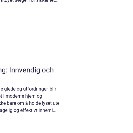
ktøyet sørger for sikkerhet...
ng: Innvendig och
e glede og utfordringer, blir
t i moderne hjem og
kke bare om å holde lyset ute,
elig og effektivt innemi...