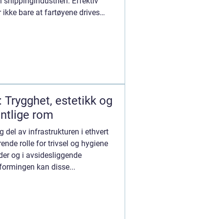
shippingindustrien. Effektiv
r ikke bare at fartøyene drives
: Trygghet, estetikk og
entlige rom
ig del av infrastrukturen i ethvert
ende rolle for trivsel og hygiene
der og i avsidesliggende
formingen kan disse...