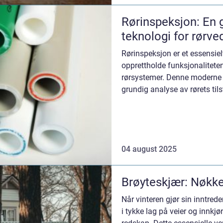
Rørinspeksjon: En 
teknologi for rørve
Rørinspeksjon er et essensielt
opprettholde funksjonaliteten 
rørsystemer. Denne moderne 
grundig analyse av rørets tilst
04 august 2025
Brøyteskjær: Nøkkel
Når vinteren gjør sin inntred
i tykke lag på veier og innkjør