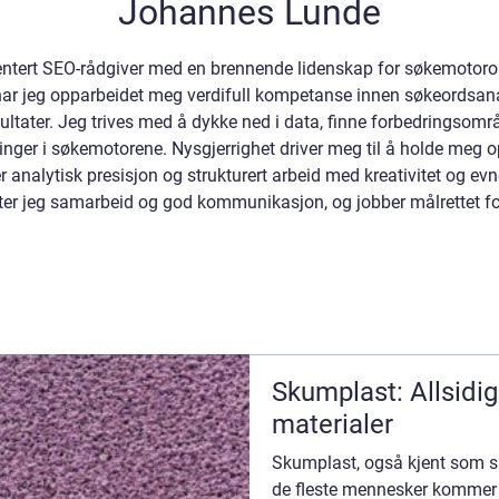
Johannes Lunde
ientert SEO-rådgiver med en brennende lidenskap for søkemotorop
 har jeg opparbeidet meg verdifull kompetanse innen søkeordsana
sultater. Jeg trives med å dykke ned i data, finne forbedringsom
ringer i søkemotorene. Nysgjerrighet driver meg til å holde meg 
analytisk presisjon og strukturert arbeid med kreativitet og evne
tter jeg samarbeid og god kommunikasjon, og jobber målrettet fo
Skumplast: Allsidi
materialer
Skumplast, også kjent som 
de fleste mennesker kommer i