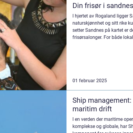
Din frisør i sandne
I hjertet av Rogaland ligger S
naturskjønnhet og sitt rike k
setter Sandnes på kartet er d
frisørsalonger. For både lok
01 februar 2025
Ship management: n
maritim drift
I en verden der maritime oper
komplekse og globale, har Sh