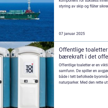
komponent for suksess innen 
styring av skip og flåter sikre
optim...
07 januar 2025
Offentlige toaletter
bærekraft i det off
Offentlige toaletter er en vikt
samfunn. De spiller en avgjør
både i tett befolkede byområ
naturparker. Med den rette ut