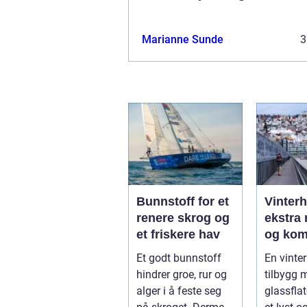
Marianne Sunde
3
Bunnstoff for et
Vinter
renere skrog og
ekstra 
et friskere hav
og kom
året
Et godt bunnstoff
En vinter
hindrer groe, rur og
tilbygg 
alger i å feste seg
glassfla