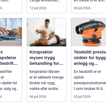
g lunt
Lange avstander,
ett lokale til et anne
srom nær
små lokalsamfunn,
med minst mulig...
26
12 juli 2026
09 juli 2026
s...
sterk tilkn...
ex
Kiropraktor
Teodolitt presise
apsfører
mysen trygg
vinkler for bygg
r bedriften
behandling for
anlegg og
 av
rygg, nakke og
kartlegging
drifter
kiropraktor Mysen
En teodolitt er et
apet
ledd
 at
er et søkeord mange
optisk
stjeler tid
bruker når rygg,
presisjonsinstrume
r, salg og
nakke eller andre
t som brukes til å
 av
muskel og
måle horisontale o
26
06 juli 2026
05 juli 2026
eten.
leddplager begynn...
vertikale vinkle...