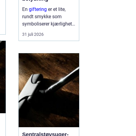
En
giftering
er et lite,
rundt smykke som
symboliserer kjærlighet,
troskap og felles
31 juli 2026
framtid. Ringen bæres
hver dag, ofte hele livet,
og blir en synlig
påminnelse om løftet to
mennesker ...
Sentralstøvsuger-