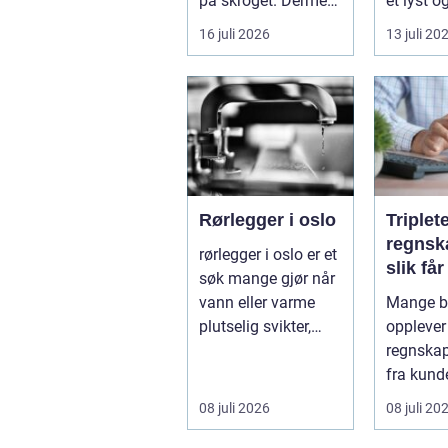
på skroget. Dermed
et lyst o
holder båten bedre
opphold
16 juli 2026
13 juli 20
far...
hagen, og
Rørlegger i oslo
Triplet
regnsk
rørlegger i oslo er et
slik få
søk mange gjør når
mer ut
vann eller varme
Mange be
regnsk
plutselig svikter,
opplever
eller når et bad skal
regnskap 
...
fra kunde
utvikling
08 juli 2026
08 juli 20
virksomh
Samt...