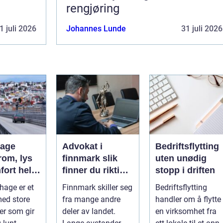
rengjøring
1 juli 2026
Johannes Lunde
31 juli 2026
hage
Advokat i
Bedriftsflytting
rom, lys
finnmark slik
uten unødig
fort hele
finner du riktig
stopp i driften
juridisk hjelp
hage er et
Finnmark skiller seg
Bedriftsflytting
med store
fra mange andre
handler om å flytte
ter som gir
deler av landet.
en virksomhet fra