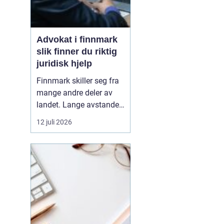
Advokat i finnmark
slik finner du riktig
juridisk hjelp
Finnmark skiller seg fra
mange andre deler av
landet. Lange avstander,
små lokalsamfunn, sterk
12 juli 2026
tilknytning til natur og
ressurser, og samiske
rettigheter gjør at mange
juridiske spørsmål får en
ekstra dimensjon. Når en
privatperson eller en
bedrift i...