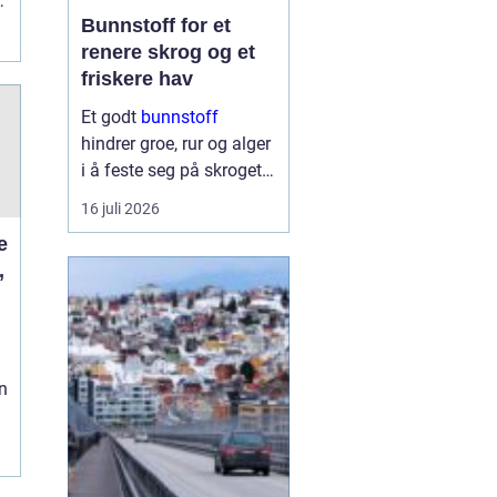
t
Bunnstoff for et
renere skrog og et
friskere hav
Et godt
bunnstoff
hindrer groe, rur og alger
i å feste seg på skroget.
Dermed holder båten
16 juli 2026
bedre fart, bruker mindre
drivstoff og krever
,
mindre vedlikehold på
land. Samtidig begynner
flere båteiere ...
n
g