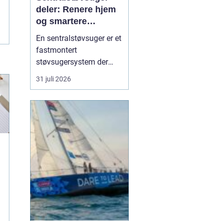
deler: Renere hjem
og smartere
rengjøring
En sentralstøvsuger er et
fastmontert
støvsugersystem der
motor og beholder står i
31 juli 2026
bod, garasje eller teknisk
rom, mens
sugekontakter finnes i
veggene rundt i boligen.
Du kobler bare slangen
til en kontakt, og støvet
transp...