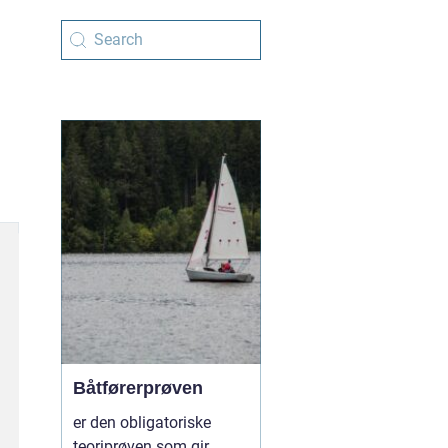
Båtførerprøven
er den obligatoriske
teoriprøven som gir