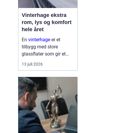
Vinterhage ekstra
rom, lys og komfort
hele året
En
vinterhage
er et
tilbygg med store
glassflater som gir et
lyst og lunt oppholdsrom
13 juli 2026
nær hagen, også når
været er surt. Den kan
fungere som en ekstra
stue, spiseplass eller
stille son...