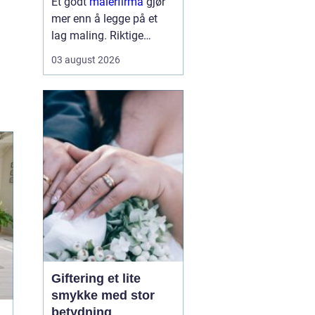
Et godt
malerfirma
gjør
mer enn å legge på et
lag maling. Riktige
fagfolk kan forlenge
03 august 2026
levetiden på bygget,
sikre et penere resultat
og spare både tid og
penger. Samtidig kan feil
valg gi ekstra
kostnader,...
Giftering et lite
smykke med stor
betydning