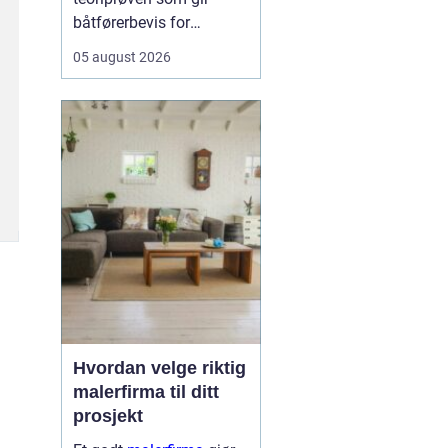
båtførerbevis for
fritidsbåt i Norge. Prøven
05 august 2026
dokumenterer at føreren
kan grunnleggende
sjøvett, navigasjon, lover
og regler, samt sikkerhet
om bord. For alle som vil
bruke motorbåt lovlig og
trygt, er dette et...
Hvordan velge riktig
malerfirma til ditt
prosjekt