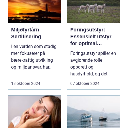
Miljøfyrtårn
Foringsutstyr:
Sertifisering
Essensielt utstyr
for optimal
I en verden som stadig
dyrefôring
mer fokuserer på
Foringsutstyr spiller en
bærekraftig utvikling
avgjørende rolle i
og miljøansvar, har...
oppdrett og
husdyrhold, og det
rette utstyret kan...
13 oktober 2024
07 oktober 2024