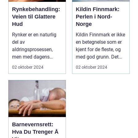
Rynkebehandling:
Kildin Finnmark:
Veien til Glattere
Perlen i Nord-
Hud
Norge
Rynker er en naturlig
Kildin Finnmark er ikke
del av
en betegnelse som er
aldringsprosessen,
kjent for de fleste, og
men med dagens
med god grunn. Det
medisinske fremskritt
skyldes rett...
02 oktober 2024
02 oktober 2024
og skjøn...
Barnevernsrett:
Hva Du Trenger Å