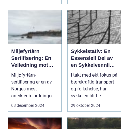
en rekk...
Miljøfyrtårn
Sykkelstativ: En
Sertifisering: En
Essensiell Del av
Veiledning mot
en Sykkelvennlig
Bærekraftig Drift
By
Miljøfyrtårn-
I takt med økt fokus på
sertifisering er en av
bærekraftig transport
Norges mest
og folkehelse, har
anerkjente ordninger
sykkelen blitt e...
for virksomheter s...
03 desember 2024
29 oktober 2024