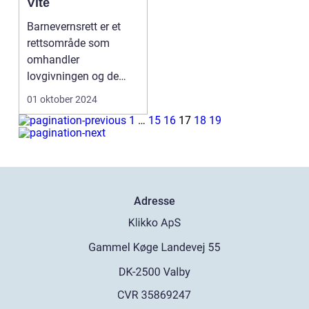
Vite
Barnevernsrett er et
rettsområde som
omhandler
lovgivningen og de
juridiske prosessene
01 oktober 2024
rundt b...
1
…
15
16
17
18
19
Adresse