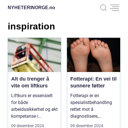
NYHETERINORGE.
no
inspiration
Alt du trenger å
Fotterapi: En vei til
vite om liftkurs
sunnere føtter
Liftkurs er essensielt
Fotterapi er en
for både
spesialistbehandling
arbeidssikkerhet og økt
rettet mot å
kompetanse i
diagnostisere,
håndtering a...
behandle og forebygge
09 desember 2024
09 desember 2024