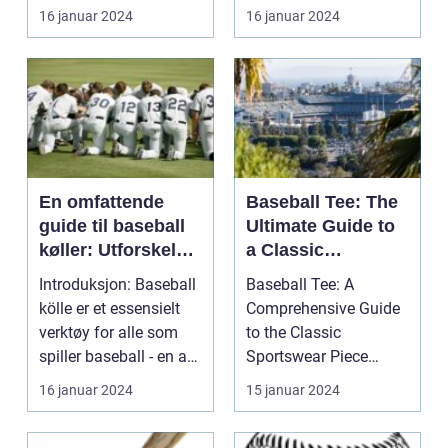
sport som spill...
basketball sko ...
16 januar 2024
16 januar 2024
En omfattende
Baseball Tee: The
guide til baseball
Ultimate Guide to
køller: Utforskelse
a Classic
av typer og deres
Sportswear Piece
Introduksjon: Baseball
Baseball Tee: A
forskjeller
kölle er et essensielt
Comprehensive Guide
verktøy for alle som
to the Classic
spiller baseball - en av
Sportswear Piece
de mest ...
Introduction: ...
16 januar 2024
15 januar 2024