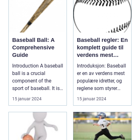
Baseball Ball: A
Baseball regler: En
Comprehensive
komplett guide til
Guide
verdens mest
populære idrett
Introduction A baseball
Introduksjon: Baseball
ball is a crucial
er en av verdens mest
component of the
populære idretter, og
sport of baseball. It is
reglene som styrer
a small, spheri...
spillet er avg...
15 januar 2024
15 januar 2024