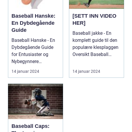
Baseball Hanske:
[SETT INN VIDEO
En Dybdegående
HER]
Guide
Baseball jakke - En
Baseball Hanske - En
komplett guide til den
Dybdegående Guide
populære klesplaggen
for Entusiaster og
Oversikt Baseball
Nybegynnere
jakken er en po...
Introduksjon Baseball
14 januar 2024
14 januar 2024
er en a...
Baseball Caps: