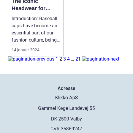
The Iconic
Headwear for
Sports and Style
Introduction: Baseball
caps have become an
essential part of our
fashion culture, being
more than j...
14 januar 2024
1
2
3
4
…
21
Adresse