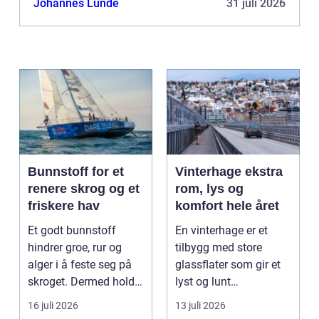
Johannes Lunde
31 juli 2026
Bunnstoff for et
Vinterhage ekstra
renere skrog og et
rom, lys og
friskere hav
komfort hele året
Et godt bunnstoff
En vinterhage er et
hindrer groe, rur og
tilbygg med store
alger i å feste seg på
glassflater som gir et
skroget. Dermed holder
lyst og lunt
båten bedre far...
oppholdsrom nær
16 juli 2026
13 juli 2026
hagen, ogs...