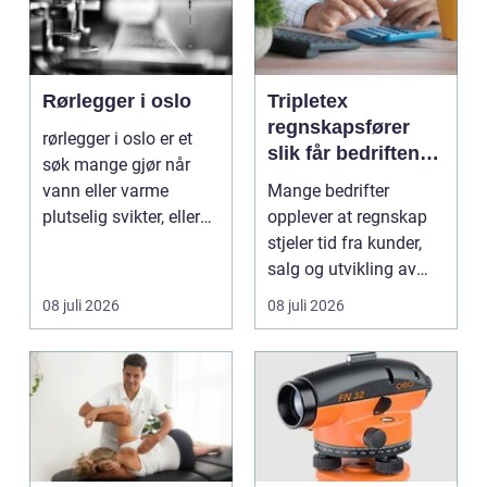
Rørlegger i oslo
Tripletex
regnskapsfører
rørlegger i oslo er et
slik får bedriften
søk mange gjør når
mer ut av
vann eller varme
Mange bedrifter
regnskapet
plutselig svikter, eller
opplever at regnskap
når et bad skal ...
stjeler tid fra kunder,
salg og utvikling av
virksomheten. Samt...
08 juli 2026
08 juli 2026