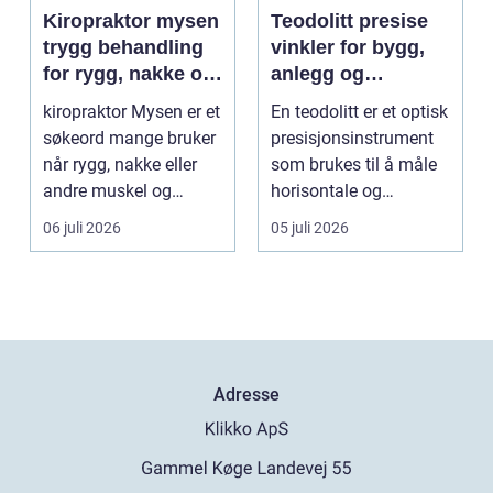
Kiropraktor mysen
Teodolitt presise
trygg behandling
vinkler for bygg,
for rygg, nakke og
anlegg og
ledd
kartlegging
kiropraktor Mysen er et
En teodolitt er et optisk
søkeord mange bruker
presisjonsinstrument
når rygg, nakke eller
som brukes til å måle
andre muskel og
horisontale og
leddplager begynn...
vertikale vinkle...
06 juli 2026
05 juli 2026
Adresse