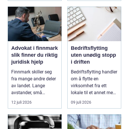
Advokat i finnmark
Bedriftsflytting
slik finner du riktig
uten unødig stopp
juridisk hjelp
i driften
Finnmark skiller seg
Bedriftsflytting handler
fra mange andre deler
om å flytte en
av landet. Lange
virksomhet fra ett
avstander, små
lokale til et annet med
lokalsamfunn, sterk
minst mulig...
12 juli 2026
09 juli 2026
tilkn...