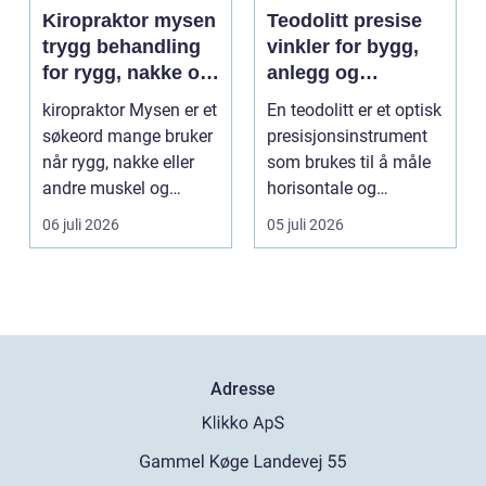
Kiropraktor mysen
Teodolitt presise
trygg behandling
vinkler for bygg,
for rygg, nakke og
anlegg og
ledd
kartlegging
kiropraktor Mysen er et
En teodolitt er et optisk
søkeord mange bruker
presisjonsinstrument
når rygg, nakke eller
som brukes til å måle
andre muskel og
horisontale og
leddplager begynn...
vertikale vinkle...
06 juli 2026
05 juli 2026
Adresse