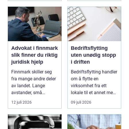
Advokat i finnmark
Bedriftsflytting
slik finner du riktig
uten unødig stopp
juridisk hjelp
i driften
Finnmark skiller seg
Bedriftsflytting handler
fra mange andre deler
om å flytte en
av landet. Lange
virksomhet fra ett
avstander, små
lokale til et annet med
lokalsamfunn, sterk
minst mulig...
12 juli 2026
09 juli 2026
tilkn...