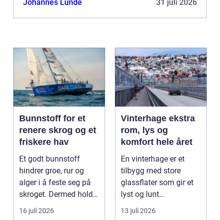
Johannes Lunde
31 juli 2026
Bunnstoff for et
Vinterhage ekstra
renere skrog og et
rom, lys og
friskere hav
komfort hele året
Et godt bunnstoff
En vinterhage er et
hindrer groe, rur og
tilbygg med store
alger i å feste seg på
glassflater som gir et
skroget. Dermed holder
lyst og lunt
båten bedre far...
oppholdsrom nær
16 juli 2026
13 juli 2026
hagen, ogs...