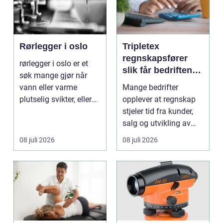
Rørlegger i oslo
Tripletex
regnskapsfører
rørlegger i oslo er et
slik får bedriften
søk mange gjør når
mer ut av
vann eller varme
Mange bedrifter
regnskapet
plutselig svikter, eller
opplever at regnskap
når et bad skal ...
stjeler tid fra kunder,
salg og utvikling av
virksomheten. Samt...
08 juli 2026
08 juli 2026