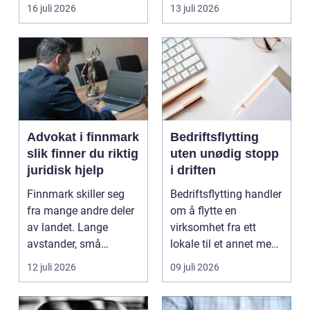
båten bedre far...
oppholdsrom nær
16 juli 2026
13 juli 2026
hagen, ogs...
Advokat i finnmark
Bedriftsflytting
slik finner du riktig
uten unødig stopp
juridisk hjelp
i driften
Finnmark skiller seg
Bedriftsflytting handler
fra mange andre deler
om å flytte en
av landet. Lange
virksomhet fra ett
avstander, små
lokale til et annet med
lokalsamfunn, sterk
minst mulig...
12 juli 2026
09 juli 2026
tilkn...