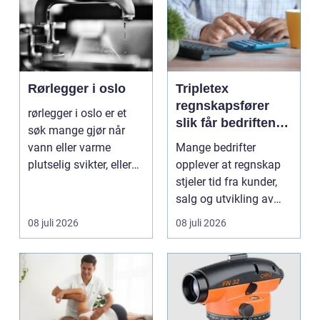
Rørlegger i oslo
Tripletex
regnskapsfører
rørlegger i oslo er et
slik får bedriften
søk mange gjør når
mer ut av
vann eller varme
Mange bedrifter
regnskapet
plutselig svikter, eller
opplever at regnskap
når et bad skal ...
stjeler tid fra kunder,
salg og utvikling av
virksomheten. Samt...
08 juli 2026
08 juli 2026