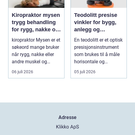
Kiropraktor mysen
Teodolitt presise
trygg behandling
vinkler for bygg,
for rygg, nakke og
anlegg og
ledd
kartlegging
kiropraktor Mysen er et
En teodolitt er et optisk
søkeord mange bruker
presisjonsinstrument
når rygg, nakke eller
som brukes til å måle
andre muskel og
horisontale og
leddplager begynn...
vertikale vinkle...
06 juli 2026
05 juli 2026
Adresse