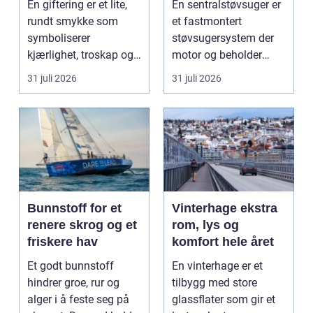
En giftering er et lite,
En sentralstøvsuger er
rundt smykke som
et fastmontert
symboliserer
støvsugersystem der
kjærlighet, troskap og
motor og beholder
felles framtid. Ringen...
står...
31 juli 2026
31 juli 2026
Bunnstoff for et
Vinterhage ekstra
renere skrog og et
rom, lys og
friskere hav
komfort hele året
Et godt bunnstoff
En vinterhage er et
hindrer groe, rur og
tilbygg med store
alger i å feste seg på
glassflater som gir et