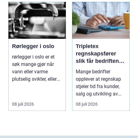
Rørlegger i oslo
Tripletex
regnskapsfører
rørlegger i oslo er et
slik får bedriften
søk mange gjør når
mer ut av
vann eller varme
Mange bedrifter
regnskapet
plutselig svikter, eller
opplever at regnskap
når et bad skal ...
stjeler tid fra kunder,
salg og utvikling av
virksomheten. Samt...
08 juli 2026
08 juli 2026