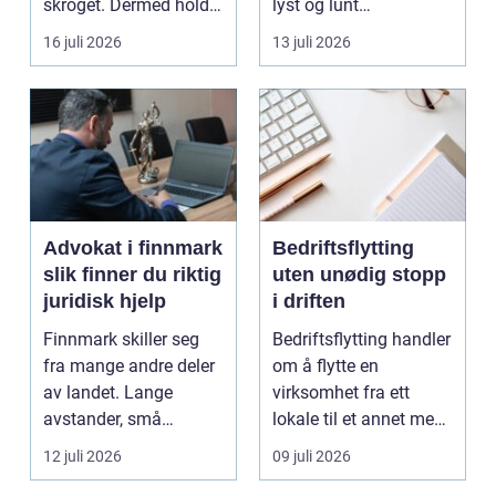
skroget. Dermed holder
lyst og lunt
båten bedre far...
oppholdsrom nær
16 juli 2026
13 juli 2026
hagen, ogs...
Advokat i finnmark
Bedriftsflytting
slik finner du riktig
uten unødig stopp
juridisk hjelp
i driften
Finnmark skiller seg
Bedriftsflytting handler
fra mange andre deler
om å flytte en
av landet. Lange
virksomhet fra ett
avstander, små
lokale til et annet med
lokalsamfunn, sterk
minst mulig...
12 juli 2026
09 juli 2026
tilkn...