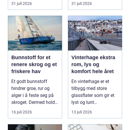
felles framtid. Ringen...
står...
31 juli 2026
31 juli 2026
Bunnstoff for et
Vinterhage ekstra
renere skrog og et
rom, lys og
friskere hav
komfort hele året
Et godt bunnstoff
En vinterhage er et
hindrer groe, rur og
tilbygg med store
alger i å feste seg på
glassflater som gir et
skroget. Dermed holder
lyst og lunt
båten bedre far...
oppholdsrom nær
16 juli 2026
13 juli 2026
hagen, ogs...