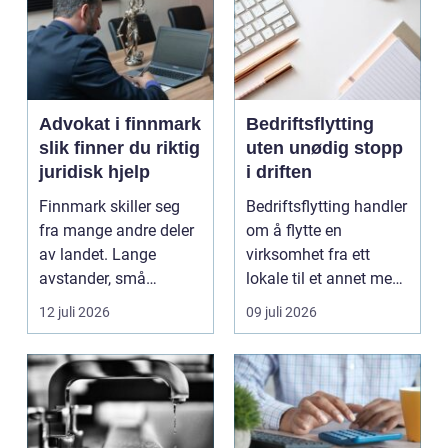
Advokat i finnmark
Bedriftsflytting
slik finner du riktig
uten unødig stopp
juridisk hjelp
i driften
Finnmark skiller seg
Bedriftsflytting handler
fra mange andre deler
om å flytte en
av landet. Lange
virksomhet fra ett
avstander, små
lokale til et annet med
lokalsamfunn, sterk
minst mulig...
12 juli 2026
09 juli 2026
tilkn...