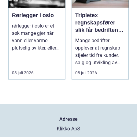
Rørlegger i oslo
Tripletex
regnskapsfører
rørlegger i oslo er et
slik får bedriften
søk mange gjør når
mer ut av
vann eller varme
Mange bedrifter
regnskapet
plutselig svikter, eller
opplever at regnskap
når et bad skal ...
stjeler tid fra kunder,
salg og utvikling av
virksomheten. Samt...
08 juli 2026
08 juli 2026
Adresse