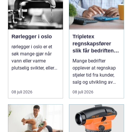
Rørlegger i oslo
Tripletex
regnskapsfører
rørlegger i oslo er et
slik får bedriften
søk mange gjør når
mer ut av
vann eller varme
Mange bedrifter
regnskapet
plutselig svikter, eller
opplever at regnskap
når et bad skal ...
stjeler tid fra kunder,
salg og utvikling av
virksomheten. Samt...
08 juli 2026
08 juli 2026