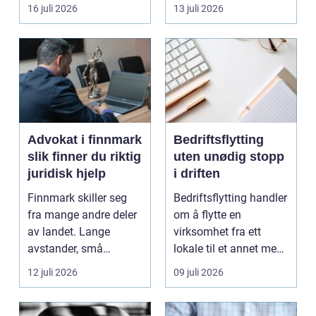
båten bedre far...
oppholdsrom nær
16 juli 2026
13 juli 2026
hagen, ogs...
Advokat i finnmark
Bedriftsflytting
slik finner du riktig
uten unødig stopp
juridisk hjelp
i driften
Finnmark skiller seg
Bedriftsflytting handler
fra mange andre deler
om å flytte en
av landet. Lange
virksomhet fra ett
avstander, små
lokale til et annet med
lokalsamfunn, sterk
minst mulig...
12 juli 2026
09 juli 2026
tilkn...