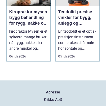
Kiropraktor mysen
Teodolitt presise
trygg behandling
vinkler for bygg,
for rygg, nakke og
anlegg og
ledd
kartlegging
kiropraktor Mysen er et
En teodolitt er et optisk
søkeord mange bruker
presisjonsinstrument
når rygg, nakke eller
som brukes til å måle
andre muskel og
horisontale og
leddplager begynn...
vertikale vinkle...
06 juli 2026
05 juli 2026
Adresse