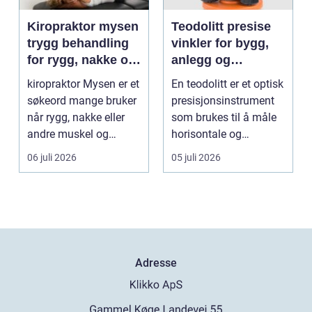
Kiropraktor mysen
Teodolitt presise
trygg behandling
vinkler for bygg,
for rygg, nakke og
anlegg og
ledd
kartlegging
kiropraktor Mysen er et
En teodolitt er et optisk
søkeord mange bruker
presisjonsinstrument
når rygg, nakke eller
som brukes til å måle
andre muskel og
horisontale og
leddplager begynn...
vertikale vinkle...
06 juli 2026
05 juli 2026
Adresse