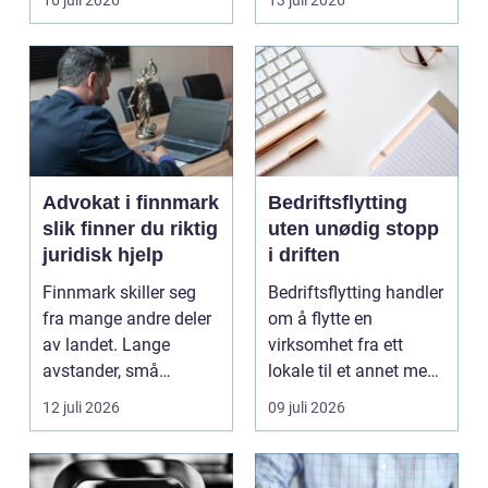
16 juli 2026
13 juli 2026
hagen, ogs...
Advokat i finnmark
Bedriftsflytting
slik finner du riktig
uten unødig stopp
juridisk hjelp
i driften
Finnmark skiller seg
Bedriftsflytting handler
fra mange andre deler
om å flytte en
av landet. Lange
virksomhet fra ett
avstander, små
lokale til et annet med
lokalsamfunn, sterk
minst mulig...
12 juli 2026
09 juli 2026
tilkn...