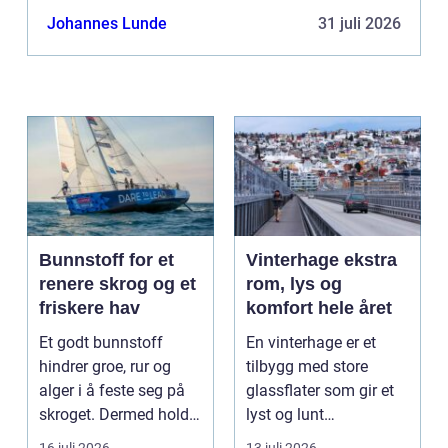
Johannes Lunde
31 juli 2026
Bunnstoff for et
Vinterhage ekstra
renere skrog og et
rom, lys og
friskere hav
komfort hele året
Et godt bunnstoff
En vinterhage er et
hindrer groe, rur og
tilbygg med store
alger i å feste seg på
glassflater som gir et
skroget. Dermed holder
lyst og lunt
båten bedre far...
oppholdsrom nær