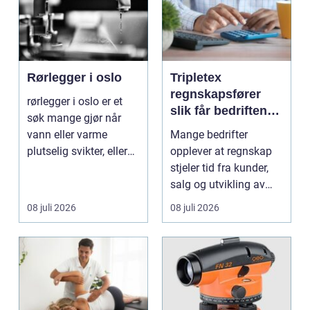
Rørlegger i oslo
Tripletex
regnskapsfører
rørlegger i oslo er et
slik får bedriften
søk mange gjør når
mer ut av
vann eller varme
Mange bedrifter
regnskapet
plutselig svikter, eller
opplever at regnskap
når et bad skal ...
stjeler tid fra kunder,
salg og utvikling av
virksomheten. Samt...
08 juli 2026
08 juli 2026