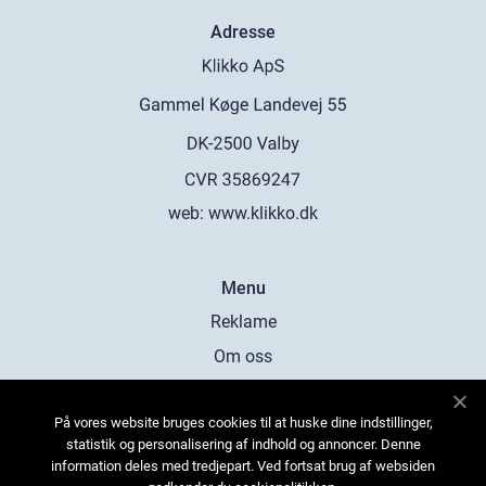
Adresse
web:
www.klikko.dk
Menu
Reklame
Om oss
Cookies
På vores website bruges cookies til at huske dine indstillinger,
Kontakt Oss
statistik og personalisering af indhold og annoncer. Denne
Sitemap
information deles med tredjepart. Ved fortsat brug af websiden