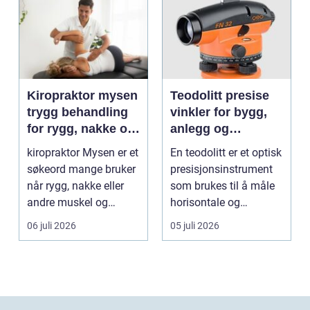
Kiropraktor mysen
Teodolitt presise
trygg behandling
vinkler for bygg,
for rygg, nakke og
anlegg og
ledd
kartlegging
kiropraktor Mysen er et
En teodolitt er et optisk
søkeord mange bruker
presisjonsinstrument
når rygg, nakke eller
som brukes til å måle
andre muskel og
horisontale og
leddplager begynn...
vertikale vinkle...
06 juli 2026
05 juli 2026