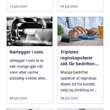
lokalsamfunn, sterk
minst mulig...
12 juli 2026
09 juli 2026
tilkn...
Rørlegger i oslo
Tripletex
regnskapsfører
rørlegger i oslo er et
slik får bedriften
søk mange gjør når
mer ut av
vann eller varme
Mange bedrifter
regnskapet
plutselig svikter, eller
opplever at regnskap
når et bad skal ...
stjeler tid fra kunder,
salg og utvikling av
virksomheten. Samt...
08 juli 2026
08 juli 2026