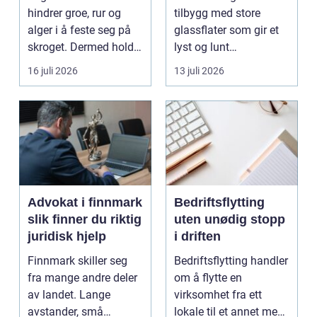
hindrer groe, rur og
tilbygg med store
alger i å feste seg på
glassflater som gir et
skroget. Dermed holder
lyst og lunt
båten bedre far...
oppholdsrom nær
16 juli 2026
13 juli 2026
hagen, ogs...
Advokat i finnmark
Bedriftsflytting
slik finner du riktig
uten unødig stopp
juridisk hjelp
i driften
Finnmark skiller seg
Bedriftsflytting handler
fra mange andre deler
om å flytte en
av landet. Lange
virksomhet fra ett
avstander, små
lokale til et annet med