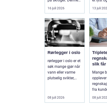
på skroget. Dermed
et lyst o
holder båten bedre
opphold
16 juli 2026
13 juli 20
far...
hagen, og
Rørlegger i oslo
Triplet
regnsk
rørlegger i oslo er et
slik få
søk mange gjør når
mer ut
vann eller varme
Mange be
regnsk
plutselig svikter,
opplever
eller når et bad skal
regnskap 
...
fra kunde
utvikling
08 juli 2026
08 juli 20
virksomh
Samt...