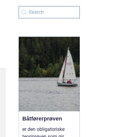
Båtførerprøven
er den obligatoriske
teoriprøven som gir