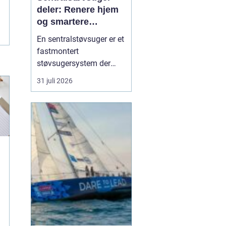
deler: Renere hjem
og smartere
rengjøring
En sentralstøvsuger er et
fastmontert
støvsugersystem der
motor og beholder står i
31 juli 2026
bod, garasje eller teknisk
rom, mens
sugekontakter finnes i
veggene rundt i boligen.
Du kobler bare slangen
til en kontakt, og støvet
transp...