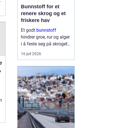
t
Bunnstoff for et
renere skrog og et
friskere hav
Et godt
bunnstoff
hindrer groe, rur og alger
i å feste seg på skroget.
Dermed holder båten
16 juli 2026
bedre fart, bruker mindre
drivstoff og krever
,
mindre vedlikehold på
land. Samtidig begynner
flere båteiere ...
n
g