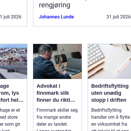
rengjøring
1 juli 2026
Johannes Lunde
31 juli 2026
hage
Advokat i
Bedriftsflytting
rom, lys
finnmark slik
uten unødig
fort hele
finner du riktig
stopp i driften
juridisk hjelp
hage er et
Finnmark skiller seg
Bedriftsflytting
med store
fra mange andre
handler om å flytte
ter som gir
deler av landet.
en virksomhet fra