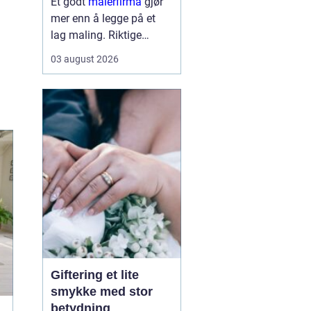
Et godt
malerfirma
gjør
mer enn å legge på et
lag maling. Riktige
fagfolk kan forlenge
03 august 2026
levetiden på bygget,
sikre et penere resultat
og spare både tid og
penger. Samtidig kan feil
valg gi ekstra
kostnader,...
Giftering et lite
smykke med stor
betydning