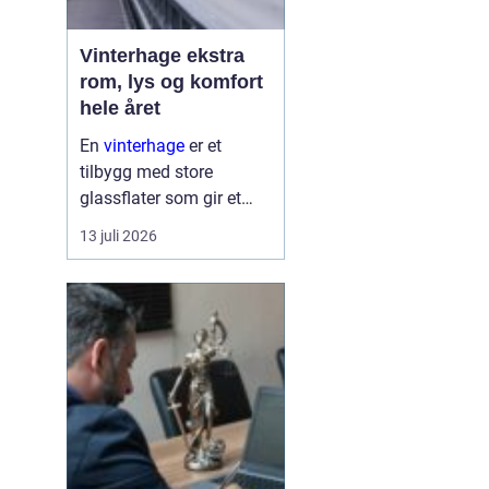
Vinterhage ekstra
rom, lys og komfort
hele året
En
vinterhage
er et
tilbygg med store
glassflater som gir et
lyst og lunt oppholdsrom
13 juli 2026
nær hagen, også når
været er surt. Den kan
fungere som en ekstra
stue, spiseplass eller
stille son...