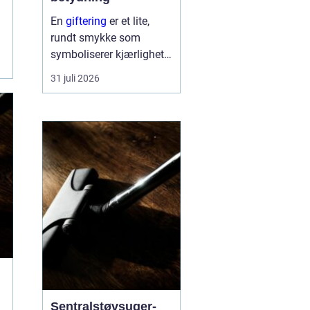
En
giftering
er et lite,
rundt smykke som
symboliserer kjærlighet,
troskap og felles
31 juli 2026
framtid. Ringen bæres
hver dag, ofte hele livet,
og blir en synlig
påminnelse om løftet to
mennesker ...
Sentralstøvsuger-