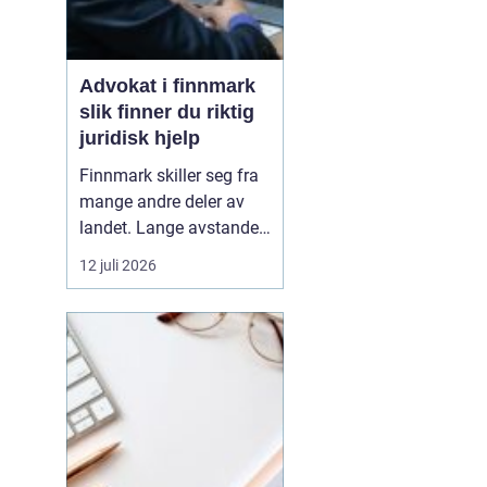
Advokat i finnmark
slik finner du riktig
juridisk hjelp
Finnmark skiller seg fra
mange andre deler av
landet. Lange avstander,
små lokalsamfunn, sterk
12 juli 2026
tilknytning til natur og
ressurser, og samiske
rettigheter gjør at mange
juridiske spørsmål får en
ekstra dimensjon. Når en
privatperson eller en
bedrift i...