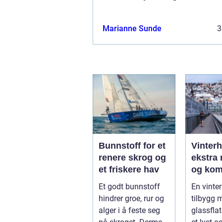
Marianne Sunde
3
Bunnstoff for et
Vinter
renere skrog og
ekstra 
et friskere hav
og kom
året
Et godt bunnstoff
En vinter
hindrer groe, rur og
tilbygg 
alger i å feste seg
glassfla