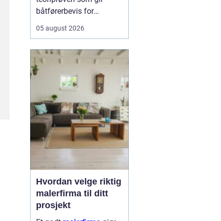
båtførerbevis for
fritidsbåt i Norge. Prøven
05 august 2026
dokumenterer at føreren
kan grunnleggende
sjøvett, navigasjon, lover
og regler, samt sikkerhet
om bord. For alle som vil
bruke motorbåt lovlig og
trygt, er dette et...
Hvordan velge riktig
malerfirma til ditt
prosjekt