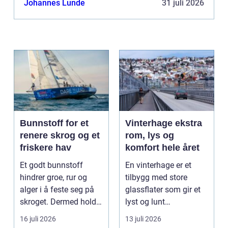
Johannes Lunde
31 juli 2026
Bunnstoff for et
Vinterhage ekstra
renere skrog og et
rom, lys og
friskere hav
komfort hele året
Et godt bunnstoff
En vinterhage er et
hindrer groe, rur og
tilbygg med store
alger i å feste seg på
glassflater som gir et
skroget. Dermed holder
lyst og lunt
båten bedre far...
oppholdsrom nær
16 juli 2026
13 juli 2026
hagen, ogs...