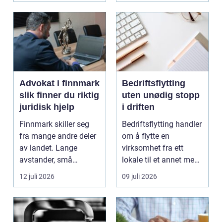
Advokat i finnmark
Bedriftsflytting
slik finner du riktig
uten unødig stopp
juridisk hjelp
i driften
Finnmark skiller seg
Bedriftsflytting handler
fra mange andre deler
om å flytte en
av landet. Lange
virksomhet fra ett
avstander, små
lokale til et annet med
lokalsamfunn, sterk
minst mulig...
12 juli 2026
09 juli 2026
tilkn...