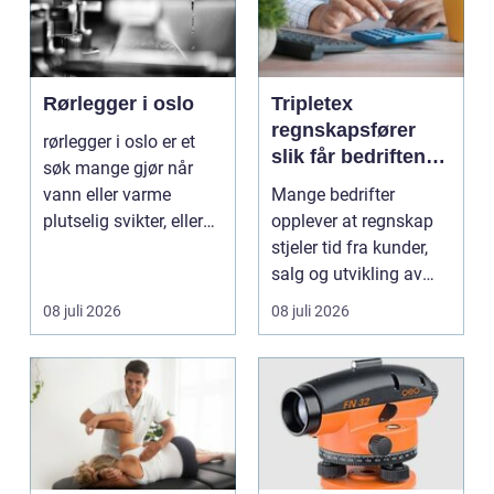
Rørlegger i oslo
Tripletex
regnskapsfører
rørlegger i oslo er et
slik får bedriften
søk mange gjør når
mer ut av
vann eller varme
Mange bedrifter
regnskapet
plutselig svikter, eller
opplever at regnskap
når et bad skal ...
stjeler tid fra kunder,
salg og utvikling av
virksomheten. Samt...
08 juli 2026
08 juli 2026