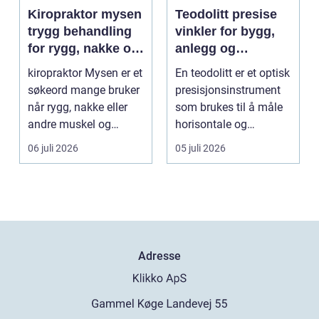
Kiropraktor mysen
Teodolitt presise
trygg behandling
vinkler for bygg,
for rygg, nakke og
anlegg og
ledd
kartlegging
kiropraktor Mysen er et
En teodolitt er et optisk
søkeord mange bruker
presisjonsinstrument
når rygg, nakke eller
som brukes til å måle
andre muskel og
horisontale og
leddplager begynn...
vertikale vinkle...
06 juli 2026
05 juli 2026
Adresse