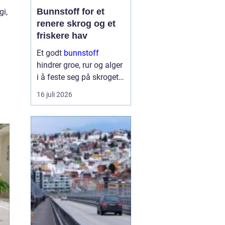
Bunnstoff for et
gi,
renere skrog og et
friskere hav
Et godt
bunnstoff
hindrer groe, rur og alger
i å feste seg på skroget.
Dermed holder båten
16 juli 2026
bedre fart, bruker mindre
drivstoff og krever
mindre vedlikehold på
land. Samtidig begynner
flere båteiere ...