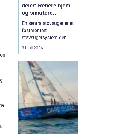
deler: Renere hjem
og smartere
rengjøring
En sentralstøvsuger er et
fastmontert
støvsugersystem der
motor og beholder står i
31 juli 2026
bod, garasje eller teknisk
 og
rom, mens
sugekontakter finnes i
veggene rundt i boligen.
ig
Du kobler bare slangen
til en kontakt, og støvet
transp...
rne
,
uk