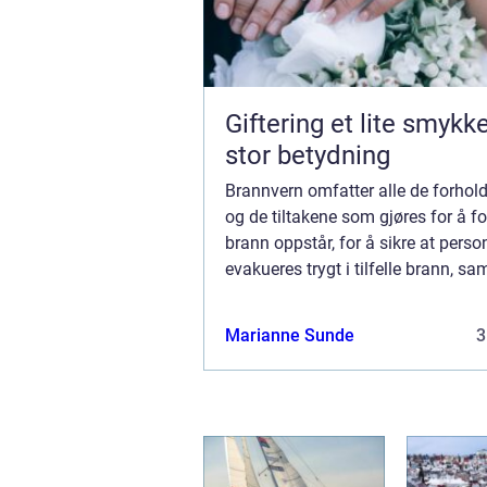
Giftering et lite smykke med
stor betydning
Brannvern omfatter alle de forhol
og de tiltakene som gjøres for å fo
brann oppstår, for å sikre at perso
evakueres trygt i tilfelle brann, sa
begrense skadene en brann kan for
Marianne Sunde
3