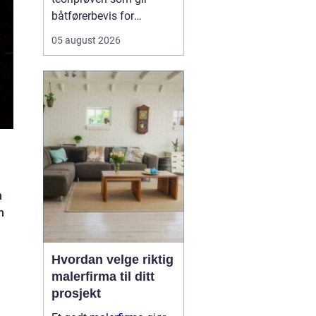
båtførerbevis for
fritidsbåt i Norge. Prøven
05 august 2026
dokumenterer at føreren
kan grunnleggende
sjøvett, navigasjon, lover
og regler, samt sikkerhet
om bord. For alle som vil
bruke motorbåt lovlig og
trygt, er dette et...
n
n
Hvordan velge riktig
malerfirma til ditt
prosjekt