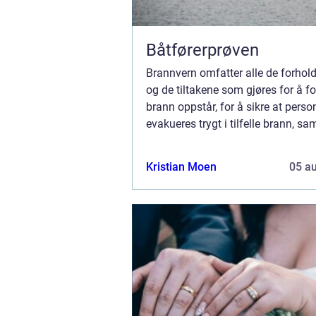
Båtførerprøven
Brannvern omfatter alle de forhol
og de tiltakene som gjøres for å fo
brann oppstår, for å sikre at perso
evakueres trygt i tilfelle brann, sa
begrense skadene en brann kan for
Kristian Moen
05 a