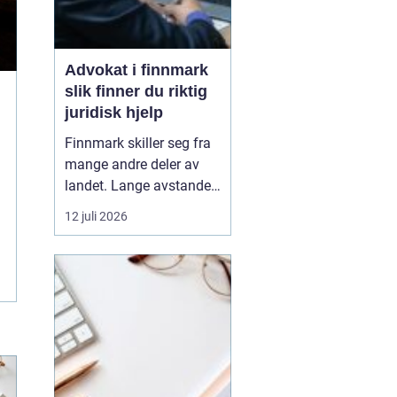
Advokat i finnmark
slik finner du riktig
juridisk hjelp
Finnmark skiller seg fra
mange andre deler av
landet. Lange avstander,
små lokalsamfunn, sterk
12 juli 2026
tilknytning til natur og
ressurser, og samiske
rettigheter gjør at mange
juridiske spørsmål får en
ekstra dimensjon. Når en
privatperson eller en
bedrift i...