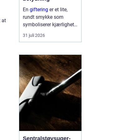
En
giftering
er et lite,
rundt smykke som
 at
symboliserer kjærlighet,
troskap og felles
31 juli 2026
framtid. Ringen bæres
hver dag, ofte hele livet,
og blir en synlig
påminnelse om løftet to
mennesker ...
Sentralstøvsuger-