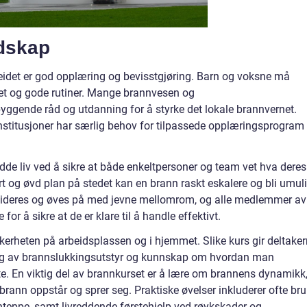
dskap
idet er god opplæring og bevisstgjøring. Barn og voksne må
et og gode rutiner. Mange brannvesen og
byggende råd og utdanning for å styrke det lokale brannvernet.
nstitusjoner har særlig behov for tilpassede opplæringsprogram
e liv ved å sikre at både enkeltpersoner og team vet hva deres
lart og øvd plan på stedet kan en brann raskt eskalere og bli umul
videres og øves på med jevne mellomrom, og alle medlemmer av
for å sikre at de er klare til å handle effektivt.
kkerheten på arbeidsplassen og i hjemmet. Slike kurs gir deltake
ing av brannslukkingsutstyr og kunnskap om hvordan man
e. En viktig del av brannkurset er å lære om brannens dynamikk
 brann oppstår og sprer seg. Praktiske øvelser inkluderer ofte br
teppe, samt livreddende førstehjelp ved røykskader og