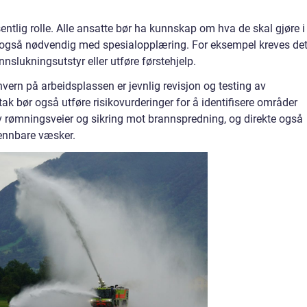
esentlig rolle. Alle ansatte bør ha kunnskap om hva de skal gjøre i
 det også nødvendig med spesialopplæring. For eksempel kreves det
nslukningsutstyr eller utføre førstehjelp.
vern på arbeidsplassen er jevnlig revisjon og testing av
k bør også utføre risikovurderinger for å identifisere områder
v rømningsveier og sikring mot brannspredning, og direkte også
rennbare væsker.