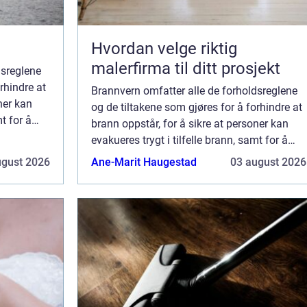
Hvordan velge riktig
malerfirma til ditt prosjekt
dsreglene
rhindre at
Brannvern omfatter alle de forholdsreglene
ner kan
og de tiltakene som gjøres for å forhindre at
mt for å
brann oppstår, for å sikre at personer kan
års...
evakueres trygt i tilfelle brann, samt for å
begrense skadene en brann kan forårs...
ugust 2026
Ane-Marit Haugestad
03 august 2026