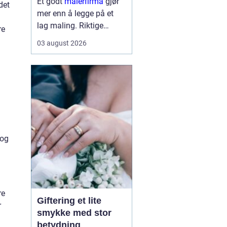
Et godt
malerfirma
gjør
det
mer enn å legge på et
lag maling. Riktige
re
fagfolk kan forlenge
03 august 2026
levetiden på bygget,
sikre et penere resultat
og spare både tid og
penger. Samtidig kan feil
valg gi ekstra
kostnader,...
 og
re
Giftering et lite
r
smykke med stor
betydning