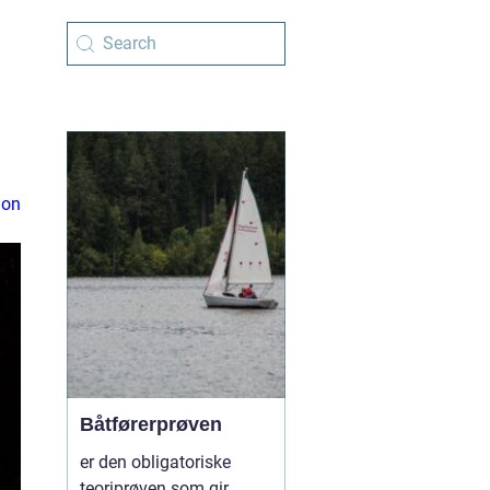
ion
Båtførerprøven
er den obligatoriske
teoriprøven som gir