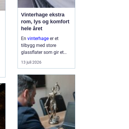
Vinterhage ekstra
rom, lys og komfort
hele året
En
vinterhage
er et
tilbygg med store
glassflater som gir et
lyst og lunt oppholdsrom
13 juli 2026
nær hagen, også når
været er surt. Den kan
fungere som en ekstra
stue, spiseplass eller
stille son...