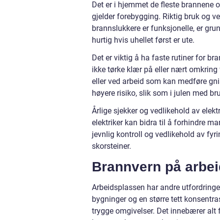
Det er i hjemmet de fleste brannene o
gjelder forebygging. Riktig bruk og ve
brannslukkere er funksjonelle, er gru
hurtig hvis uhellet først er ute.
Det er viktig å ha faste rutiner for br
ikke tørke klær på eller nært omkrin
eller ved arbeid som kan medføre gn
høyere risiko, slik som i julen med br
Årlige sjekker og vedlikehold av elekt
elektriker kan bidra til å forhindre m
jevnlig kontroll og vedlikehold av fy
skorsteiner.
Brannvern på arbe
Arbeidsplassen har andre utfordringer
bygninger og en større tett konsentra
trygge omgivelser. Det innebærer alt f