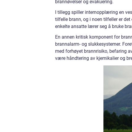
brannøvelser og evakuering.
I tillegg spiller internopplæring en v
tilfelle brann, og i noen tilfeller er
enkelte ansatte lærer seg å bruke bran
En annen kritisk komponent for brann
brannalarm- og slukkesystemer. Foreta
med forhøyet brannrisiko, befaring a
være håndtering av kjemikalier og b