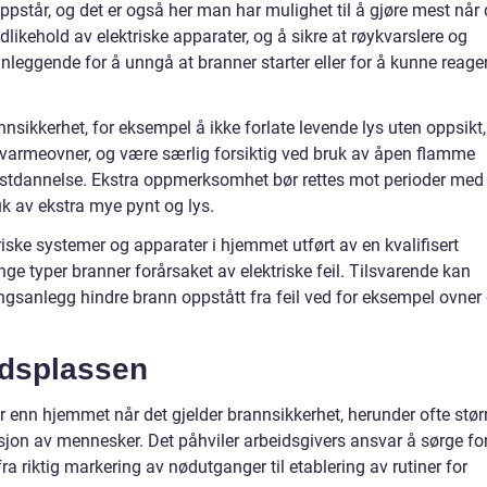
ppstår, og det er også her man har mulighet til å gjøre mest når 
dlikehold av elektriske apparater, og å sikre at røykvarslere og
nnleggende for å unngå at branner starter eller for å kunne reage
annsikkerhet, for eksempel å ikke forlate levende lys uten oppsikt,
g varmeovner, og være særlig forsiktig ved bruk av åpen flamme
istdannelse. Ekstra oppmerksomhet bør rettes mot perioder med
uk av ekstra mye pynt og lys.
riske systemer og apparater i hjemmet utført av en kvalifisert
ange typer branner forårsaket av elektriske feil. Tilsvarende kan
ringsanlegg hindre brann oppstått fra feil ved for eksempel ovner
idsplassen
 enn hjemmet når det gjelder brannsikkerhet, herunder ofte stør
sjon av mennesker. Det påhviler arbeidsgivers ansvar å sørge fo
ra riktig markering av nødutganger til etablering av rutiner for