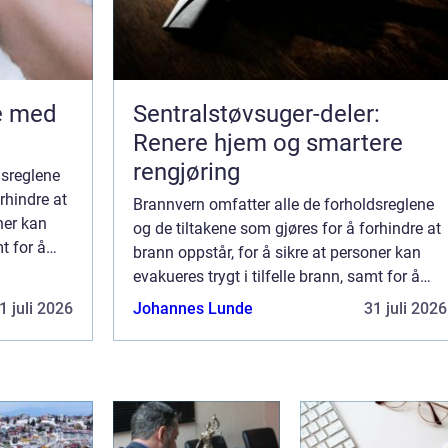
Sentralstøvsuger-deler:
Renere hjem og smartere
rengjøring
dsreglene
rhindre at
Brannvern omfatter alle de forholdsreglene
ner kan
og de tiltakene som gjøres for å forhindre at
mt for å
brann oppstår, for å sikre at personer kan
års...
evakueres trygt i tilfelle brann, samt for å
begrense skadene en brann kan forårs...
1 juli 2026
Johannes Lunde
31 juli 2026