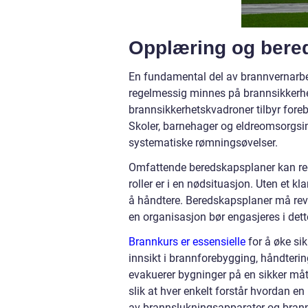
Opplæring og bere
En fundamental del av brannvernarbe
regelmessig minnes på brannsikkerh
brannsikkerhetskvadroner tilbyr fore
Skoler, barnehager og eldreomsorgsi
systematiske rømningsøvelser.
Omfattende beredskapsplaner kan redd
roller er i en nødsituasjon. Uten et k
å håndtere. Beredskapsplaner må re
en organisasjon bør engasjeres i dette 
Brannkurs er essensielle
for å øke si
innsikt i brannforebygging, håndter
evakuerer bygninger på en sikker måt
slik at hver enkelt forstår hvordan en
av brannslukningsapparater og brann