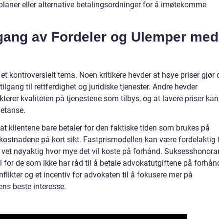
planer eller alternative betalingsordninger for å imøtekomme
gang av Fordeler og Ulemper med
 et kontroversielt tema. Noen kritikere hevder at høye priser gjør 
gang til rettferdighet og juridiske tjenester. Andre hevder
kterer kvaliteten på tjenestene som tilbys, og at lavere priser kan
petanse.
at klientene bare betaler for den faktiske tiden som brukes på
 kostnadene på kort sikt. Fastprismodellen kan være fordelaktig 
ten vet nøyaktig hvor mye det vil koste på forhånd. Suksesshonora
 for de som ikke har råd til å betale advokatutgiftene på forhån
flikter og et incentiv for advokaten til å fokusere mer på
ns beste interesse.