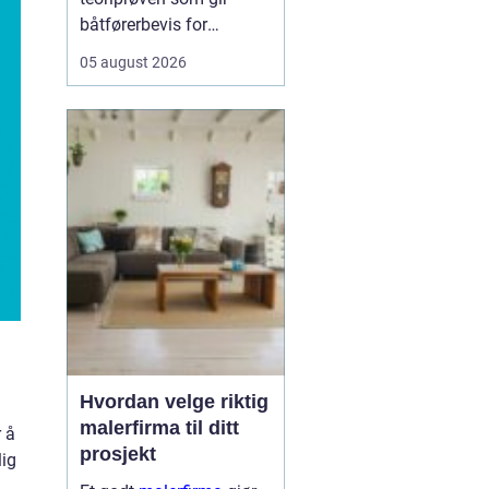
båtførerbevis for
fritidsbåt i Norge. Prøven
05 august 2026
dokumenterer at føreren
kan grunnleggende
sjøvett, navigasjon, lover
og regler, samt sikkerhet
om bord. For alle som vil
bruke motorbåt lovlig og
trygt, er dette et...
Hvordan velge riktig
malerfirma til ditt
 å
prosjekt
lig