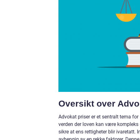
Oversikt over Advo
Advokat priser er et sentralt tema for
verden der loven kan være kompleks o
sikre at ens rettigheter blir ivaretat
avhengig av en rekke faktorer. Denne a