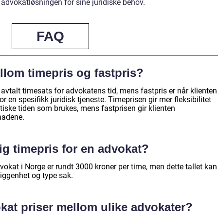
advokatløsningen for sine juridiske behov.
FAQ
llom timepris og fastpris?
 avtalt timesats for advokatens tid, mens fastpris er når klienten
en spesifikk juridisk tjeneste. Timeprisen gir mer fleksibilitet
ktiske tiden som brukes, mens fastprisen gir klienten
nadene.
ig timepris for en advokat?
vokat i Norge er rundt 3000 kroner per time, men dette tallet kan
liggenhet og type sak.
okat priser mellom ulike advokater?