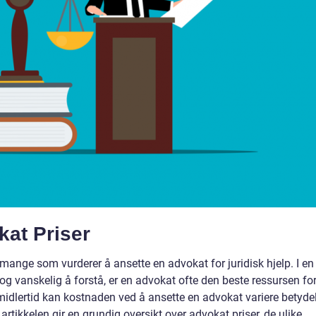
kat Priser
 mange som vurderer å ansette en advokat for juridisk hjelp. I en
g vanskelig å forstå, er en advokat ofte den beste ressursen for
t. Imidlertid kan kostnaden ved å ansette en advokat variere betyde
rtikkelen gir en grundig oversikt over advokat priser, de ulike