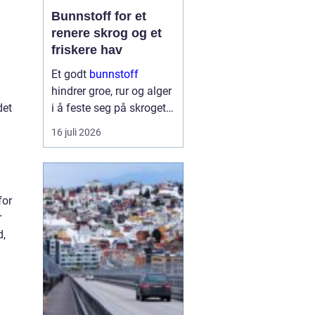
Bunnstoff for et
renere skrog og et
friskere hav
Et godt
bunnstoff
hindrer groe, rur og alger
det
i å feste seg på skroget.
Dermed holder båten
16 juli 2026
bedre fart, bruker mindre
drivstoff og krever
mindre vedlikehold på
land. Samtidig begynner
for
flere båteiere ...
r
d,