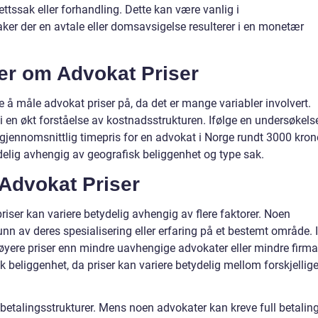
ettssak eller forhandling. Dette kan være vanlig i
ker der en avtale eller domsavsigelse resulterer i en monetær
ger om Advokat Priser
 å måle advokat priser på, da det er mange variabler involvert.
gi en økt forståelse av kostnadsstrukturen. Ifølge en undersøkels
gjennomsnittlig timepris for en advokat i Norge rundt 3000 kron
tydelig avhengig av geografisk beliggenhet og type sak.
 Advokat Priser
riser kan variere betydelig avhengig av flere faktorer. Noen
nn av deres spesialisering eller erfaring på et bestemt område. I
øyere priser enn mindre uavhengige advokater eller mindre firma
k beliggenhet, da priser kan variere betydelig mellom forskjellig
r betalingsstrukturer. Mens noen advokater kan kreve full betalin