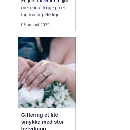
Et godt
malerfirma
gjør
mer enn å legge på et
lag maling. Riktige
fagfolk kan forlenge
03 august 2026
levetiden på bygget,
sikre et penere resultat
og spare både tid og
penger. Samtidig kan feil
valg gi ekstra
kostnader,...
Giftering et lite
smykke med stor
betydning