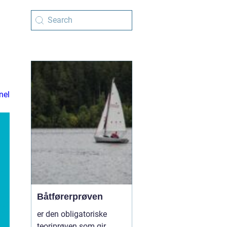
nel
Båtførerprøven
er den obligatoriske
teoriprøven som gir