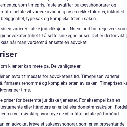
lementer, som timepris, faste avgifter, suksesshonorarer og
åtte betale vil variere avhengig av en rekke faktorer, inkludert
 beliggenhet, type sak og kompleksiteten i saken.
sisen varierer i ulike jurisdiksjoner. Noen land har regelverk som
 advokater frihet til å sette sine egne priser. Det er derfor vikti
aksis når man vurderer å ansette en advokat.
riser
som klienter kan møte på. De vanligste er:
ler en avtalt timesats for advokatens tid. Timeprisen varierer
å, firmaets renommé og kompleksiteten av saken. Timeprisen k
 kroner per time.
e priser for bestemte juridiske tjenester. For eksempel kan en
et testamente eller håndtere en enkel eiendomstransaksjon. Forde
ienten vet nøyaktig hvor mye de vil måtte betale på forhånd.
 kan en advokat kreve et suksesshonorar, som er en prosentandel