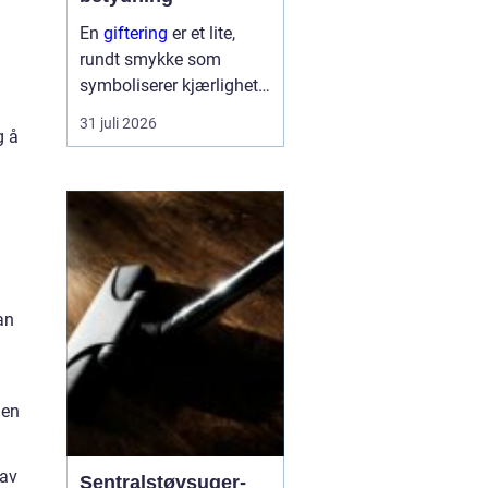
En
giftering
er et lite,
rundt smykke som
symboliserer kjærlighet,
troskap og felles
31 juli 2026
g å
framtid. Ringen bæres
hver dag, ofte hele livet,
og blir en synlig
påminnelse om løftet to
mennesker ...
an
len
 av
Sentralstøvsuger-