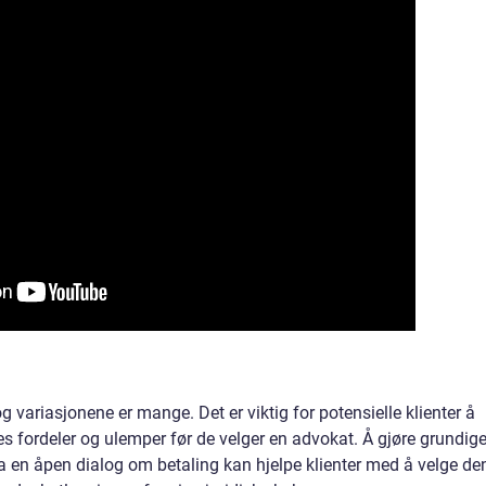
variasjonene er mange. Det er viktig for potensielle klienter å
res fordeler og ulemper før de velger en advokat. Å gjøre grundig
 ha en åpen dialog om betaling kan hjelpe klienter med å velge de