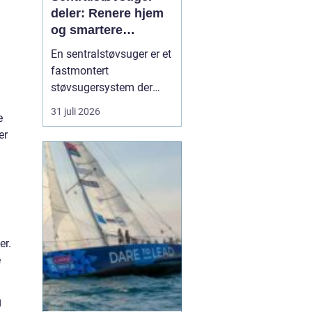
deler: Renere hjem
og smartere
rengjøring
En sentralstøvsuger er et
fastmontert
støvsugersystem der
motor og beholder står i
31 juli 2026
e
bod, garasje eller teknisk
er
rom, mens
sugekontakter finnes i
veggene rundt i boligen.
Du kobler bare slangen
til en kontakt, og støvet
transp...
er.
e
g