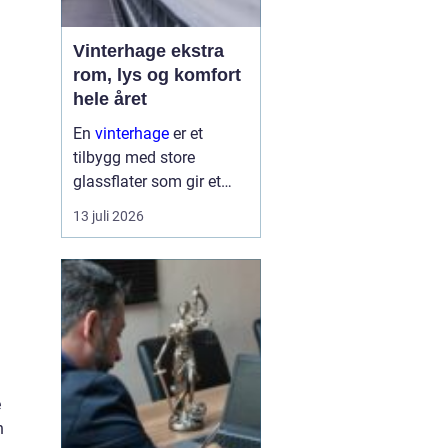
Vinterhage ekstra
rom, lys og komfort
hele året
En
vinterhage
er et
tilbygg med store
glassflater som gir et
lyst og lunt oppholdsrom
13 juli 2026
nær hagen, også når
været er surt. Den kan
fungere som en ekstra
stue, spiseplass eller
stille son...
e
n