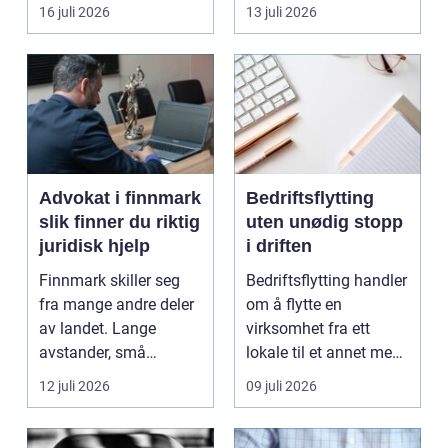
båten bedre far...
oppholdsrom nær
16 juli 2026
13 juli 2026
hagen, ogs...
Advokat i finnmark
Bedriftsflytting
slik finner du riktig
uten unødig stopp
juridisk hjelp
i driften
Finnmark skiller seg
Bedriftsflytting handler
fra mange andre deler
om å flytte en
av landet. Lange
virksomhet fra ett
avstander, små
lokale til et annet med
lokalsamfunn, sterk
minst mulig...
12 juli 2026
09 juli 2026
tilkn...