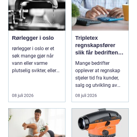
Rørlegger i oslo
Tripletex
regnskapsfører
rørlegger i oslo er et
slik får bedriften
søk mange gjør når
mer ut av
vann eller varme
Mange bedrifter
regnskapet
plutselig svikter, eller
opplever at regnskap
når et bad skal ...
stjeler tid fra kunder,
salg og utvikling av
virksomheten. Samt...
08 juli 2026
08 juli 2026