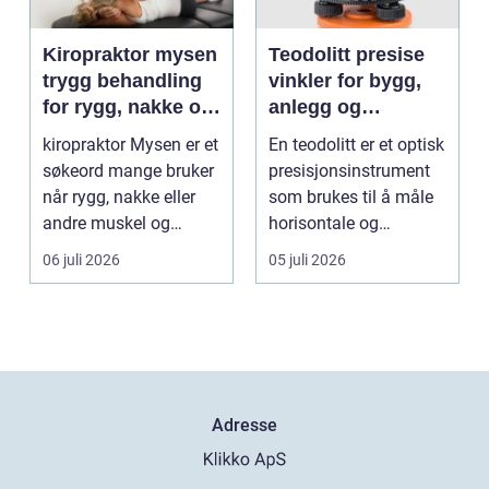
Kiropraktor mysen
Teodolitt presise
trygg behandling
vinkler for bygg,
for rygg, nakke og
anlegg og
ledd
kartlegging
kiropraktor Mysen er et
En teodolitt er et optisk
søkeord mange bruker
presisjonsinstrument
når rygg, nakke eller
som brukes til å måle
andre muskel og
horisontale og
leddplager begynn...
vertikale vinkle...
06 juli 2026
05 juli 2026
Adresse