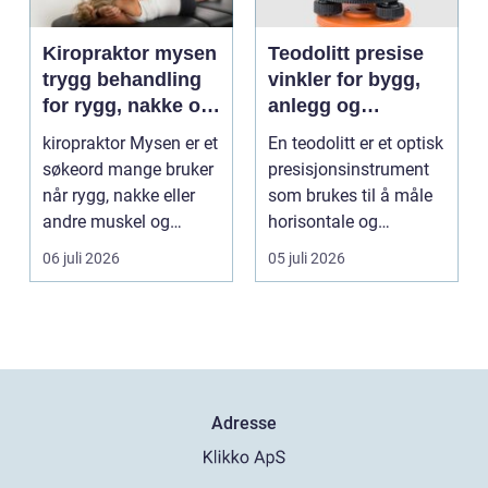
Kiropraktor mysen
Teodolitt presise
trygg behandling
vinkler for bygg,
for rygg, nakke og
anlegg og
ledd
kartlegging
kiropraktor Mysen er et
En teodolitt er et optisk
søkeord mange bruker
presisjonsinstrument
når rygg, nakke eller
som brukes til å måle
andre muskel og
horisontale og
leddplager begynn...
vertikale vinkle...
06 juli 2026
05 juli 2026
Adresse