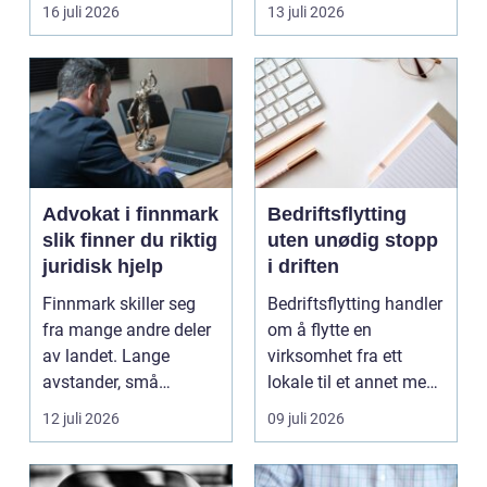
båten bedre far...
oppholdsrom nær
16 juli 2026
13 juli 2026
hagen, ogs...
Advokat i finnmark
Bedriftsflytting
slik finner du riktig
uten unødig stopp
juridisk hjelp
i driften
Finnmark skiller seg
Bedriftsflytting handler
fra mange andre deler
om å flytte en
av landet. Lange
virksomhet fra ett
avstander, små
lokale til et annet med
lokalsamfunn, sterk
minst mulig...
12 juli 2026
09 juli 2026
tilkn...