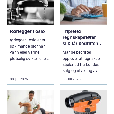
Rørlegger i oslo
Tripletex
regnskapsfører
rørlegger i oslo er et
slik får bedriften
søk mange gjør når
mer ut av
vann eller varme
Mange bedrifter
regnskapet
plutselig svikter, eller
opplever at regnskap
når et bad skal ...
stjeler tid fra kunder,
salg og utvikling av
virksomheten. Samt...
08 juli 2026
08 juli 2026