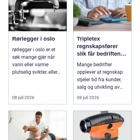
Rørlegger i oslo
Tripletex
regnskapsfører
rørlegger i oslo er et
slik får bedriften
søk mange gjør når
mer ut av
vann eller varme
Mange bedrifter
regnskapet
plutselig svikter, eller
opplever at regnskap
når et bad skal ...
stjeler tid fra kunder,
salg og utvikling av
virksomheten. Samt...
08 juli 2026
08 juli 2026