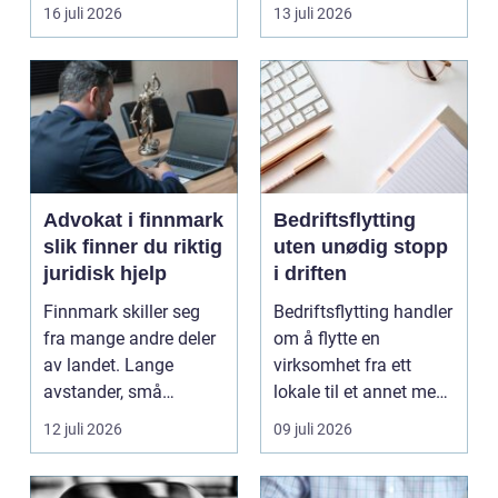
båten bedre far...
oppholdsrom nær
16 juli 2026
13 juli 2026
hagen, ogs...
Advokat i finnmark
Bedriftsflytting
slik finner du riktig
uten unødig stopp
juridisk hjelp
i driften
Finnmark skiller seg
Bedriftsflytting handler
fra mange andre deler
om å flytte en
av landet. Lange
virksomhet fra ett
avstander, små
lokale til et annet med
lokalsamfunn, sterk
minst mulig...
12 juli 2026
09 juli 2026
tilkn...