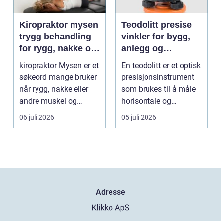
Kiropraktor mysen
Teodolitt presise
trygg behandling
vinkler for bygg,
for rygg, nakke og
anlegg og
ledd
kartlegging
kiropraktor Mysen er et
En teodolitt er et optisk
søkeord mange bruker
presisjonsinstrument
når rygg, nakke eller
som brukes til å måle
andre muskel og
horisontale og
leddplager begynn...
vertikale vinkle...
06 juli 2026
05 juli 2026
Adresse