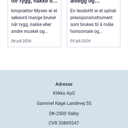
for rygg, nakke og
anlegg og
ledd
kartlegging
kiropraktor Mysen er et
En teodolitt er et optisk
søkeord mange bruker
presisjonsinstrument
når rygg, nakke eller
som brukes til å måle
andre muskel og
horisontale og
leddplager begynn...
vertikale vinkle...
06 juli 2026
05 juli 2026
Adresse