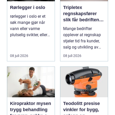
Rørlegger i oslo
Tripletex
regnskapsfører
rørlegger i oslo er et
slik får bedriften
søk mange gjør når
mer ut av
vann eller varme
Mange bedrifter
regnskapet
plutselig svikter, eller
opplever at regnskap
når et bad skal ...
stjeler tid fra kunder,
salg og utvikling av
virksomheten. Samt...
08 juli 2026
08 juli 2026
Kiropraktor mysen
Teodolitt presise
trygg behandling
vinkler for bygg,