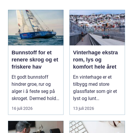
Bunnstoff for et
Vinterhage ekstra
renere skrog og et
rom, lys og
friskere hav
komfort hele året
Et godt bunnstoff
En vinterhage er et
hindrer groe, rur og
tilbygg med store
alger i å feste seg på
glassflater som gir et
skroget. Dermed holder
lyst og lunt
båten bedre far...
oppholdsrom nær
16 juli 2026
13 juli 2026
hagen, ogs...