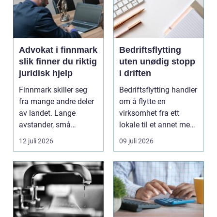
Advokat i finnmark
Bedriftsflytting
slik finner du riktig
uten unødig stopp
juridisk hjelp
i driften
Finnmark skiller seg
Bedriftsflytting handler
fra mange andre deler
om å flytte en
av landet. Lange
virksomhet fra ett
avstander, små
lokale til et annet med
lokalsamfunn, sterk
minst mulig...
12 juli 2026
09 juli 2026
tilkn...