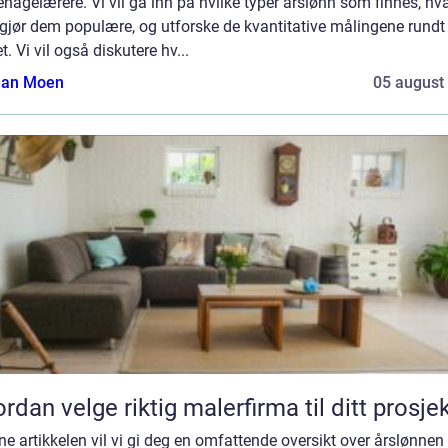
hagelærere. Vi vil gå inn på hvilke typer årslønn som finnes, hv
gjør dem populære, og utforske de kvantitative målingene rundt 
. Vi vil også diskutere hv...
tian Moen
05 august
rdan velge riktig malerfirma til ditt prosje
ne artikkelen vil vi gi deg en omfattende oversikt over årslønnen 