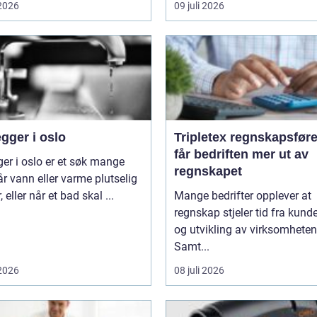
 2026
09 juli 2026
gger i oslo
Tripletex regnskapsfører sl
får bedriften mer ut av
ger i oslo er et søk mange
regnskapet
år vann eller varme plutselig
, eller når et bad skal ...
Mange bedrifter opplever at
regnskap stjeler tid fra kunde
og utvikling av virksomheten
Samt...
 2026
08 juli 2026