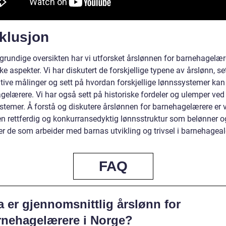
klusjon
 grundige oversikten har vi utforsket årslønnen for barnehagelær
ke aspekter. Vi har diskutert de forskjellige typene av årslønn, se
ative målinger og sett på hvordan forskjellige lønnssystemer kan
elærere. Vi har også sett på historiske fordeler og ulemper ved 
temer. Å forstå og diskutere årslønnen for barnehagelærere er vi
 en rettferdig og konkurransedyktig lønnsstruktur som belønner o
er de som arbeider med barnas utvikling og trivsel i barnehageal
FAQ
 er gjennomsnittlig årslønn for
rnehagelærere i Norge?