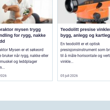
aktor mysen trygg
Teodolitt presise vinkler for
ndling for rygg, nakke
bygg, anlegg og kartle
edd
En teodolitt er et optisk
aktor Mysen er et søkeord
presisjonsinstrument som b
bruker når rygg, nakke eller
til å måle horisontale og vert
 muskel og leddplager
vinkle...
...
 2026
05 juli 2026