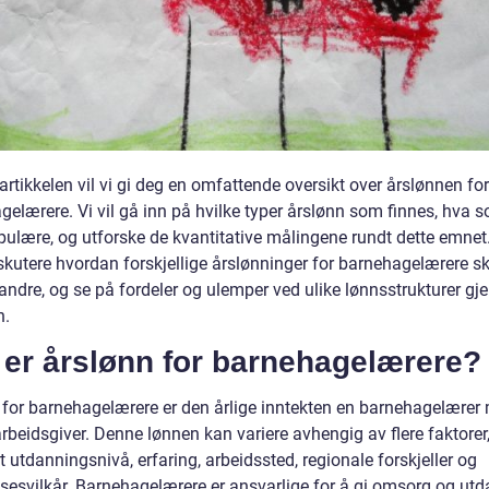
artikkelen vil vi gi deg en omfattende oversikt over årslønnen for
elærere. Vi vil gå inn på hvilke typer årslønn som finnes, hva s
ulære, og utforske de kvantitative målingene rundt dette emnet. 
kutere hvordan forskjellige årslønninger for barnehagelærere ski
randre, og se på fordeler og ulemper ved ulike lønnsstrukturer g
n.
 er årslønn for barnehagelærere?
 for barnehagelærere er den årlige inntekten en barnehagelærer 
arbeidsgiver. Denne lønnen kan variere avhengig av flere faktorer
t utdanningsnivå, erfaring, arbeidssted, regionale forskjeller og
lsesvilkår. Barnehagelærere er ansvarlige for å gi omsorg og ut