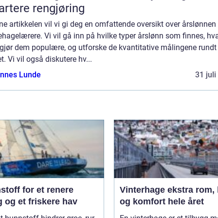
rtere rengjøring
ne artikkelen vil vi gi deg en omfattende oversikt over årslønnen 
hagelærere. Vi vil gå inn på hvilke typer årslønn som finnes, hv
gjør dem populære, og utforske de kvantitative målingene rundt 
. Vi vil også diskutere hv...
nnes Lunde
31 jul
toff for et renere
Vinterhage ekstra rom, lys
 og et friskere hav
og komfort hele året