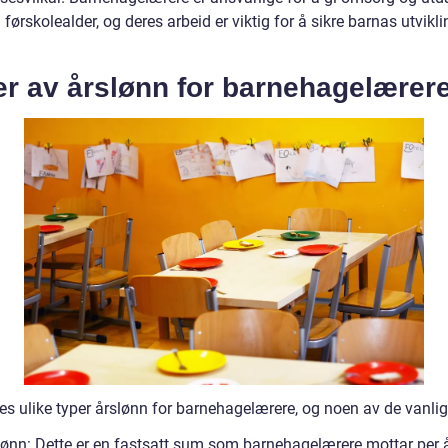
 i førskolealder, og deres arbeid er viktig for å sikre barnas utvikl
er av årslønn for barnehagelærer
es ulike typer årslønn for barnehagelærere, og noen av de vanlig
 lønn: Dette er en fastsatt sum som barnehagelærere mottar per å