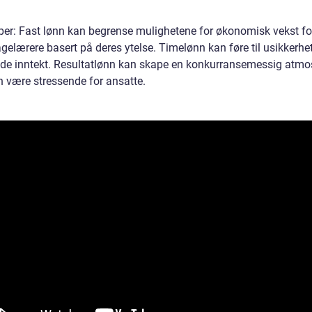
per: Fast lønn kan begrense mulighetene for økonomisk vekst fo
gelærere basert på deres ytelse. Timelønn kan føre til usikkerhe
nde inntekt. Resultatlønn kan skape en konkurransemessig atm
 være stressende for ansatte.