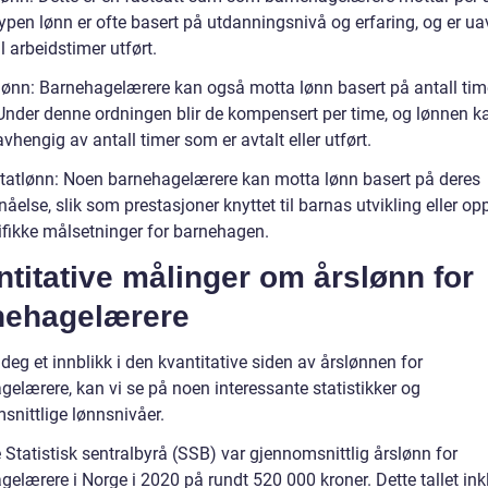
ypen lønn er ofte basert på utdanningsnivå og erfaring, og er u
l arbeidstimer utført.
lønn: Barnehagelærere kan også motta lønn basert på antall tim
 Under denne ordningen blir de kompensert per time, og lønnen k
avhengig av antall timer som er avtalt eller utført.
ltatlønn: Noen barnehagelærere kan motta lønn basert på deres
else, slik som prestasjoner knyttet til barnas utvikling eller opp
ifikke målsetninger for barnehagen.
titative målinger om årslønn for
nehagelærere
 deg et innblikk i den kvantitative siden av årslønnen for
gelærere, kan vi se på noen interessante statistikker og
snittlige lønnsnivåer.
e Statistisk sentralbyrå (SSB) var gjennomsnittlig årslønn for
elærere i Norge i 2020 på rundt 520 000 kroner. Dette tallet ink