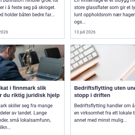
t bunnstoff hindrer groe, rur
En vinterhage er et tilbygg 
er i å feste seg på skroget.
store glassflater som gir et l
 holder båten bedre far...
lunt oppholdsrom nær hagen
ogs...
 2026
13 juli 2026
t i finnmark slik
Bedriftsflytting uten u
r du riktig juridisk hjelp
stopp i driften
rk skiller seg fra mange
Bedriftsflytting handler om å 
deler av landet. Lange
en virksomhet fra ett lokale ti
nder, små lokalsamfunn,
annet med minst mulig...
ilkn...