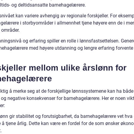
ltids- og deltidsansatte barnehagelærere.
snivået kan variere avhengig av regionale forskjeller. For eksem
gelærere i storbyområder i allmennhet tjene høyere enn de i mer
e områder.
ningsnivå og erfaring spiller en rolle i lønnsfastsettelsen. Genere
nehagelærere med høyere utdanning og lengre erfaring forvente
kjeller mellom ulike årslønn for
nehagelærere
viktig å merke seg at de forskjellige lønnssystemene kan ha både
e og negative konsekvenser for barnehagelærere. Her er noen vik
er:
lønn gir stabilitet og forutsigbarhet, da barnehagelærere vet hva
e å tjene årlig. Dette kan være en fordel for de som ønsker økon
.