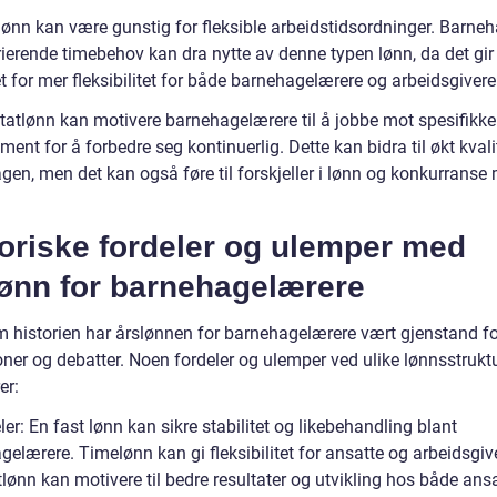
lønn kan være gunstig for fleksible arbeidstidsordninger. Barne
ierende timebehov kan dra nytte av denne typen lønn, da det gir
 for mer fleksibilitet for både barnehagelærere og arbeidsgivere
ltatlønn kan motivere barnehagelærere til å jobbe mot spesifikk
ament for å forbedre seg kontinuerlig. Dette kan bidra til økt kvalit
gen, men det kan også føre til forskjeller i lønn og konkurranse
.
oriske fordeler og ulemper med
lønn for barnehagelærere
 historien har årslønnen for barnehagelærere vært gjenstand fo
oner og debatter. Noen fordeler og ulemper ved ulike lønnsstrukt
er:
ler: En fast lønn kan sikre stabilitet og likebehandling blant
elærere. Timelønn kan gi fleksibilitet for ansatte og arbeidsgiv
lønn kan motivere til bedre resultater og utvikling hos både ans