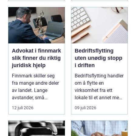
Advokat i finnmark
Bedriftsflytting
slik finner du riktig
uten unødig stopp
juridisk hjelp
i driften
Finnmark skiller seg
Bedriftsflytting handler
fra mange andre deler
om å flytte en
av landet. Lange
virksomhet fra ett
avstander, små
lokale til et annet med
lokalsamfunn, sterk
minst mulig...
12 juli 2026
09 juli 2026
tilkn...