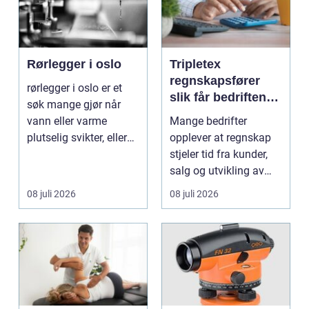
Rørlegger i oslo
Tripletex
regnskapsfører
rørlegger i oslo er et
slik får bedriften
søk mange gjør når
mer ut av
vann eller varme
Mange bedrifter
regnskapet
plutselig svikter, eller
opplever at regnskap
når et bad skal ...
stjeler tid fra kunder,
salg og utvikling av
virksomheten. Samt...
08 juli 2026
08 juli 2026