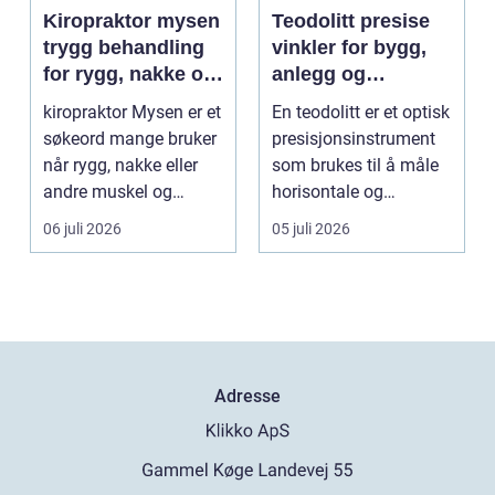
Kiropraktor mysen
Teodolitt presise
trygg behandling
vinkler for bygg,
for rygg, nakke og
anlegg og
ledd
kartlegging
kiropraktor Mysen er et
En teodolitt er et optisk
søkeord mange bruker
presisjonsinstrument
når rygg, nakke eller
som brukes til å måle
andre muskel og
horisontale og
leddplager begynn...
vertikale vinkle...
06 juli 2026
05 juli 2026
Adresse