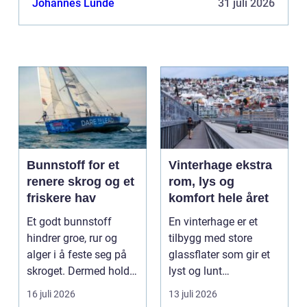
Johannes Lunde
31 juli 2026
Bunnstoff for et
Vinterhage ekstra
renere skrog og et
rom, lys og
friskere hav
komfort hele året
Et godt bunnstoff
En vinterhage er et
hindrer groe, rur og
tilbygg med store
alger i å feste seg på
glassflater som gir et
skroget. Dermed holder
lyst og lunt
båten bedre far...
oppholdsrom nær
16 juli 2026
13 juli 2026
hagen, ogs...