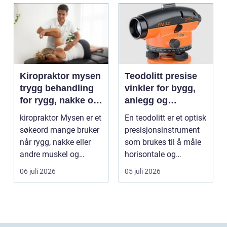
Kiropraktor mysen
Teodolitt presise
trygg behandling
vinkler for bygg,
for rygg, nakke og
anlegg og
ledd
kartlegging
kiropraktor Mysen er et
En teodolitt er et optisk
søkeord mange bruker
presisjonsinstrument
når rygg, nakke eller
som brukes til å måle
andre muskel og
horisontale og
leddplager begynn...
vertikale vinkle...
06 juli 2026
05 juli 2026