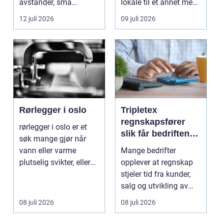
avstander, små
lokale til et annet med
lokalsamfunn, sterk
minst mulig...
12 juli 2026
09 juli 2026
tilkn...
Rørlegger i oslo
Tripletex
regnskapsfører
rørlegger i oslo er et
slik får bedriften
søk mange gjør når
mer ut av
vann eller varme
Mange bedrifter
regnskapet
plutselig svikter, eller
opplever at regnskap
når et bad skal ...
stjeler tid fra kunder,
salg og utvikling av
virksomheten. Samt...
08 juli 2026
08 juli 2026