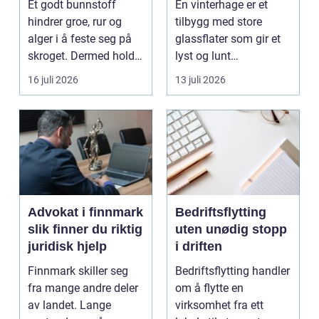
Et godt bunnstoff
En vinterhage er et
hindrer groe, rur og
tilbygg med store
alger i å feste seg på
glassflater som gir et
skroget. Dermed holder
lyst og lunt
båten bedre far...
oppholdsrom nær
16 juli 2026
13 juli 2026
hagen, ogs...
Advokat i finnmark
Bedriftsflytting
slik finner du riktig
uten unødig stopp
juridisk hjelp
i driften
Finnmark skiller seg
Bedriftsflytting handler
fra mange andre deler
om å flytte en
av landet. Lange
virksomhet fra ett