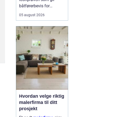
båtførerbevis for
fritidsbåt i Norge. Prøven
05 august 2026
dokumenterer at føreren
kan grunnleggende
sjøvett, navigasjon, lover
og regler, samt sikkerhet
om bord. For alle som vil
bruke motorbåt lovlig og
trygt, er dette et...
Hvordan velge riktig
malerfirma til ditt
prosjekt