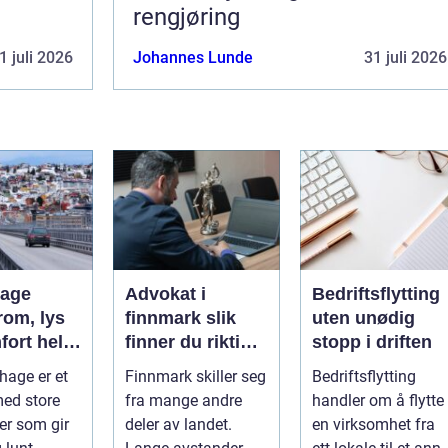
rengjøring
1 juli 2026
Johannes Lunde
31 juli 2026
hage
Advokat i
Bedriftsflytting
rom, lys
finnmark slik
uten unødig
fort hele
finner du riktig
stopp i driften
juridisk hjelp
hage er et
Finnmark skiller seg
Bedriftsflytting
med store
fra mange andre
handler om å flytte
ter som gir
deler av landet.
en virksomhet fra