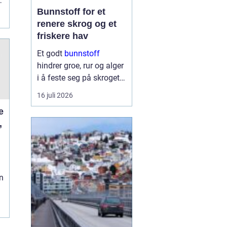
t
Bunnstoff for et
renere skrog og et
friskere hav
Et godt
bunnstoff
hindrer groe, rur og alger
i å feste seg på skroget.
Dermed holder båten
16 juli 2026
bedre fart, bruker mindre
drivstoff og krever
,
mindre vedlikehold på
land. Samtidig begynner
flere båteiere ...
n
g