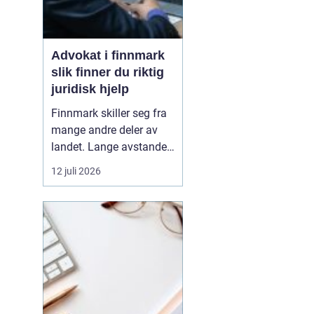
Advokat i finnmark
slik finner du riktig
juridisk hjelp
Finnmark skiller seg fra
mange andre deler av
landet. Lange avstander,
små lokalsamfunn, sterk
12 juli 2026
tilknytning til natur og
ressurser, og samiske
rettigheter gjør at mange
juridiske spørsmål får en
ekstra dimensjon. Når en
privatperson eller en
bedrift i...