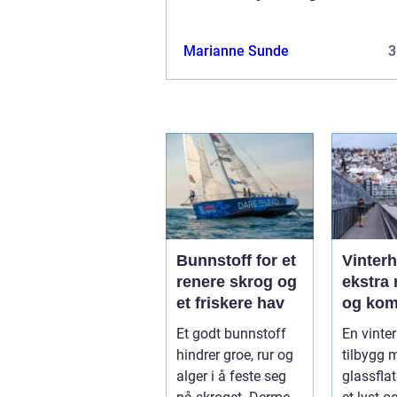
Marianne Sunde
3
Bunnstoff for et
Vinter
renere skrog og
ekstra 
et friskere hav
og kom
året
Et godt bunnstoff
En vinter
hindrer groe, rur og
tilbygg 
alger i å feste seg
glassfla