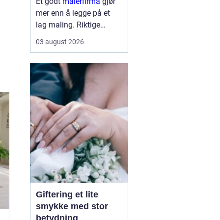
Et godt
malerfirma
gjør
mer enn å legge på et
lag maling. Riktige
fagfolk kan forlenge
03 august 2026
levetiden på bygget,
sikre et penere resultat
og spare både tid og
penger. Samtidig kan feil
valg gi ekstra
kostnader,...
Giftering et lite
smykke med stor
betydning