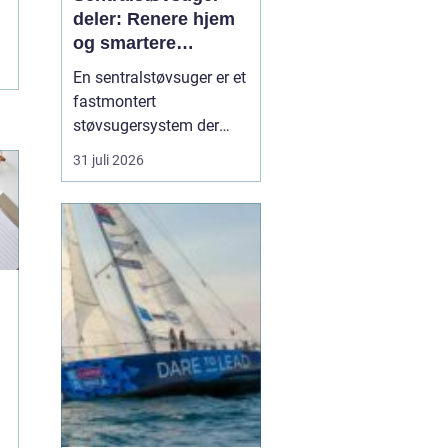
deler: Renere hjem
og smartere
rengjøring
En sentralstøvsuger er et
fastmontert
støvsugersystem der
motor og beholder står i
31 juli 2026
bod, garasje eller teknisk
rom, mens
sugekontakter finnes i
veggene rundt i boligen.
Du kobler bare slangen
til en kontakt, og støvet
transp...