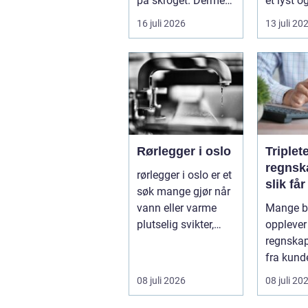
på skroget. Dermed
et lyst o
holder båten bedre
opphold
16 juli 2026
13 juli 20
far...
hagen, og
Rørlegger i oslo
Triplet
regnsk
rørlegger i oslo er et
slik få
søk mange gjør når
mer ut
vann eller varme
Mange be
regnsk
plutselig svikter,
opplever
eller når et bad skal
regnskap 
...
fra kunde
utvikling
08 juli 2026
08 juli 20
virksomh
Samt...