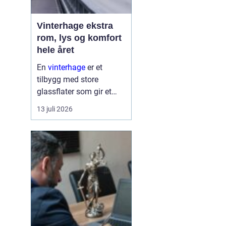
Vinterhage ekstra
rom, lys og komfort
hele året
En
vinterhage
er et
tilbygg med store
glassflater som gir et
lyst og lunt oppholdsrom
13 juli 2026
nær hagen, også når
været er surt. Den kan
fungere som en ekstra
stue, spiseplass eller
stille son...