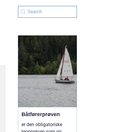
Båtførerprøven
er den obligatoriske
teoriprøven som gir