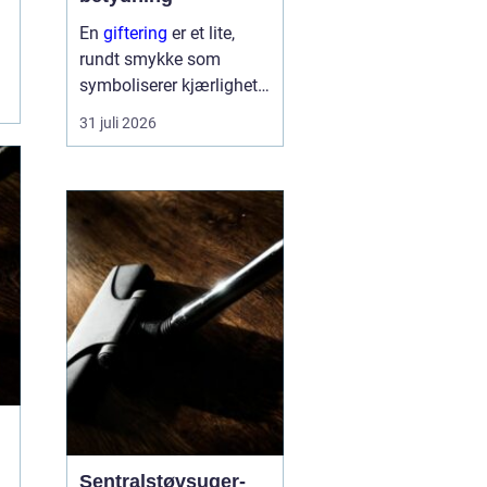
En
giftering
er et lite,
rundt smykke som
symboliserer kjærlighet,
troskap og felles
31 juli 2026
framtid. Ringen bæres
hver dag, ofte hele livet,
og blir en synlig
påminnelse om løftet to
mennesker ...
Sentralstøvsuger-