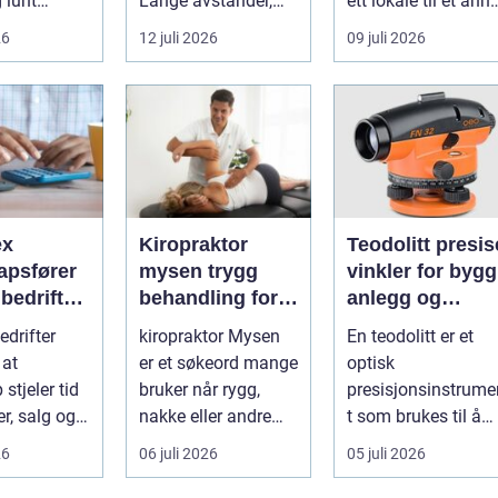
g lunt
Lange avstander,
ett lokale til et anne
srom nær
små lokalsamfunn,
med minst mulig...
26
12 juli 2026
09 juli 2026
s...
sterk tilkn...
ex
Kiropraktor
Teodolitt presise
apsfører
mysen trygg
vinkler for bygg
r bedriften
behandling for
anlegg og
 av
rygg, nakke og
kartlegging
drifter
kiropraktor Mysen
En teodolitt er et
apet
ledd
 at
er et søkeord mange
optisk
stjeler tid
bruker når rygg,
presisjonsinstrume
r, salg og
nakke eller andre
t som brukes til å
 av
muskel og
måle horisontale o
26
06 juli 2026
05 juli 2026
eten.
leddplager begynn...
vertikale vinkle...