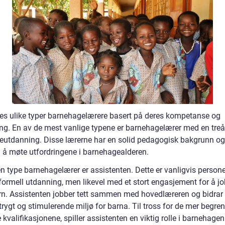
nes ulike typer barnehagelærere basert på deres kompetanse og
ng. En av de mest vanlige typene er barnehagelærer med en treå
eutdanning. Disse lærerne har en solid pedagogisk bakgrunn og
il å møte utfordringene i barnehagealderen.
n type barnehagelærer er assistenten. Dette er vanligvis person
formell utdanning, men likevel med et stort engasjement for å j
n. Assistenten jobber tett sammen med hovedlæreren og bidrar t
 trygt og stimulerende miljø for barna. Til tross for de mer begre
 kvalifikasjonene, spiller assistenten en viktig rolle i barnehagen