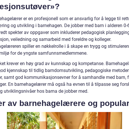
fesjonsutøver»?
hagelærer er en profesjonell som er ansvarlig for å legge til rett
æring og utvikling i barnehagen. De jobber med barn i alderen 0-
bredt spekter av oppgaver som inkluderer pedagogisk planlegging
sjon, veiledning og samarbeid med foreldre og kolleger.
gelæreren spiller en nøkkelrolle i å skape en trygg og stimulere
miljø for de yngste samfunnsmedlemmene.
rket krever en høy grad av kunnskap og kompetanse. Barnehage
od kjennskap til tidlig barndomsutvikling, pedagogiske metoder
er, samt god kommunikasjonsevner for å samhandle med barn, f
ger. En barnehagelærer må også ha evnen til å tilpasse seg forsk
g utviklingsnivåer hos barna de jobber med.
er av barnehagelærere og popular