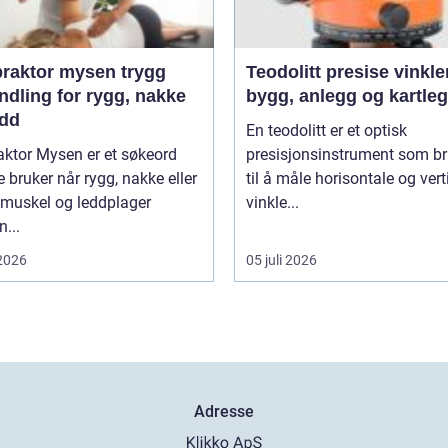
aktor mysen trygg
Teodolitt presise vinkler for
ndling for rygg, nakke
bygg, anlegg og kartle
edd
En teodolitt er et optisk
aktor Mysen er et søkeord
presisjonsinstrument som b
bruker når rygg, nakke eller
til å måle horisontale og vert
 muskel og leddplager
vinkle...
...
 2026
05 juli 2026
Adresse