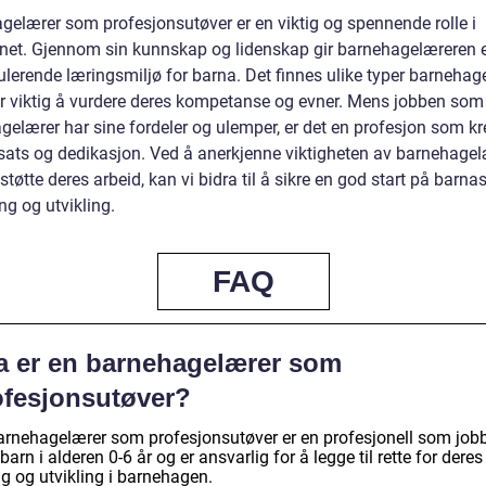
gelærer som profesjonsutøver er en viktig og spennende rolle i
et. Gjennom sin kunnskap og lidenskap gir barnehagelæreren et
ulerende læringsmiljø for barna. Det finnes ulike typer barnehag
er viktig å vurdere deres kompetanse og evner. Mens jobben som
gelærer har sine fordeler og ulemper, er det en profesjon som kr
nsats og dedikasjon. Ved å anerkjenne viktigheten av barnehage
 støtte deres arbeid, kan vi bidra til å sikre en god start på barna
ng og utvikling.
FAQ
a er en barnehagelærer som
ofesjonsutøver?
arnehagelærer som profesjonsutøver er en profesjonell som job
arn i alderen 0-6 år og er ansvarlig for å legge til rette for deres
g og utvikling i barnehagen.