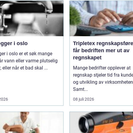
gger i oslo
Tripletex regnskapsfører sl
får bedriften mer ut av
ger i oslo er et søk mange
regnskapet
år vann eller varme plutselig
, eller når et bad skal ...
Mange bedrifter opplever at
regnskap stjeler tid fra kunde
og utvikling av virksomheten
Samt...
 2026
08 juli 2026