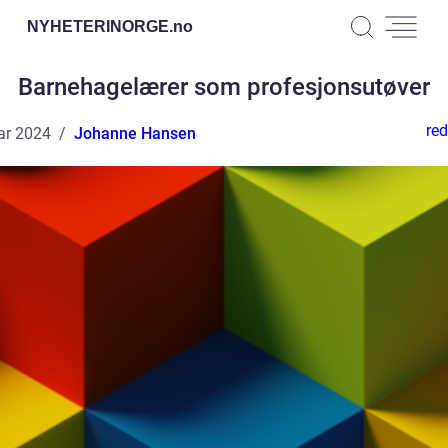
NYHETERINORGE.
no
Barnehagelærer som profesjonsutøver
red
ar 2024
Johanne Hansen