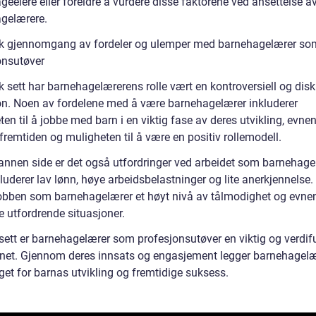
eeiere eller foreldre å vurdere disse faktorene ved ansettelse a
gelærere.
sk gjennomgang av fordeler og ulemper med barnehagelærer so
onsutøver
k sett har barnehagelærerens rolle vært en kontroversiell og disk
on. Noen av fordelene med å være barnehagelærer inkluderer
en til å jobbe med barn i en viktig fase av deres utvikling, evnen 
fremtiden og muligheten til å være en positiv rollemodell.
annen side er det også utfordringer ved arbeidet som barnehage
uderer lav lønn, høye arbeidsbelastninger og lite anerkjennelse. I
jobben som barnehagelærer et høyt nivå av tålmodighet og evnen 
e utfordrende situasjoner.
ett er barnehagelærer som profesjonsutøver en viktig og verdifull
et. Gjennom deres innsats og engasjement legger barnehagel
get for barnas utvikling og fremtidige suksess.