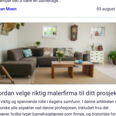
lemper ved å være en barnehage...
tian Moen
05 august
rdan velge riktig malerfirma til ditt prosje
 viktig og spennende rolle i dagens samfunn. I denne artikkelen 
forske alle aspekter ved denne profesjonen, inkludert hva det
ærer, hvilke typer barnehagelærere som finnes, og historiske for