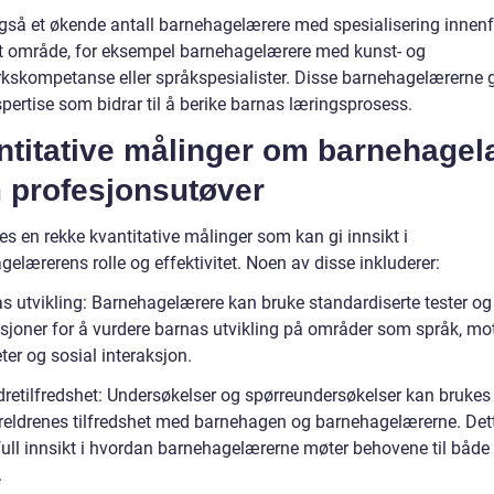
også et økende antall barnehagelærere med spesialisering innenf
kt område, for eksempel barnehagelærere med kunst- og
kskompetanse eller språkspesialister. Disse barnehagelærerne g
pertise som bidrar til å berike barnas læringsprosess.
ntitative målinger om barnehagel
 profesjonsutøver
es en rekke kvantitative målinger som kan gi innsikt i
elærerens rolle og effektivitet. Noen av disse inkluderer:
as utvikling: Barnehagelærere kan bruke standardiserte tester og
sjoner for å vurdere barnas utvikling på områder som språk, mo
ter og sosial interaksjon.
dretilfredshet: Undersøkelser og spørreundersøkelser kan brukes t
reldrenes tilfredshet med barnehagen og barnehagelærerne. Det
ifull innsikt i hvordan barnehagelærerne møter behovene til både
.