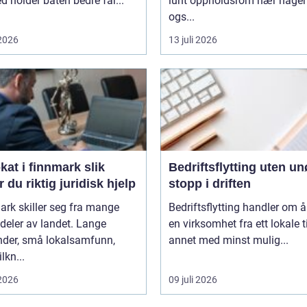
 holder båten bedre far...
lunt oppholdsrom nær hagen
ogs...
 2026
13 juli 2026
t i finnmark slik
Bedriftsflytting uten u
r du riktig juridisk hjelp
stopp i driften
rk skiller seg fra mange
Bedriftsflytting handler om å 
deler av landet. Lange
en virksomhet fra ett lokale ti
nder, små lokalsamfunn,
annet med minst mulig...
ilkn...
 2026
09 juli 2026