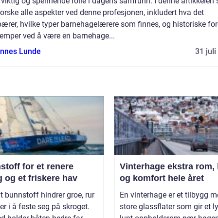
 viktig og spennende rolle i dagens samfunn. I denne artikkelen 
forske alle aspekter ved denne profesjonen, inkludert hva det
ærer, hvilke typer barnehagelærere som finnes, og historiske for
lemper ved å være en barnehage...
nnes Lunde
31 jul
toff for et renere
Vinterhage ekstra rom, lys
 og et friskere hav
og komfort hele året
t bunnstoff hindrer groe, rur
En vinterhage er et tilbygg 
er i å feste seg på skroget.
store glassflater som gir et l