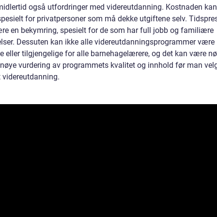
imidlertid også utfordringer med videreutdanning. Kostnaden kan
spesielt for privatpersoner som må dekke utgiftene selv. Tidspre
re en bekymring, spesielt for de som har full jobb og familiære
telser. Dessuten kan ikke alle videreutdanningsprogrammer være 
e eller tilgjengelige for alle barnehagelærere, og det kan være 
nøye vurdering av programmets kvalitet og innhold før man vel
 videreutdanning.