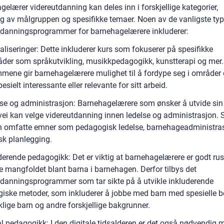
elærer videreutdanning kan deles inn i forskjellige kategorier,
g av målgruppen og spesifikke temaer. Noen av de vanligste ty
tdanningsprogrammer for barnehagelærere inkluderer:
aliseringer: Dette inkluderer kurs som fokuserer på spesifikke
der som språkutvikling, musikkpedagogikk, kunstterapi og mer.
mene gir barnehagelærere mulighet til å fordype seg i områder
pesielt interessante eller relevante for sitt arbeid.
lse og administrasjon: Barnehagelærere som ønsker å utvide sin
vei kan velge videreutdanning innen ledelse og administrasjon. S
n omfatte emner som pedagogisk ledelse, barnehageadministra
sk planlegging.
derende pedagogikk: Det er viktig at barnehagelærere er godt rust
e mangfoldet blant barna i barnehagen. Derfor tilbys det
tdanningsprogrammer som tar sikte på å utvikle inkluderende
iske metoder, som inkluderer å jobbe med barn med spesielle b
klige barn og andre forskjellige bakgrunner.
al pedagogikk: I den digitale tidsalderen er det også nødvendig 