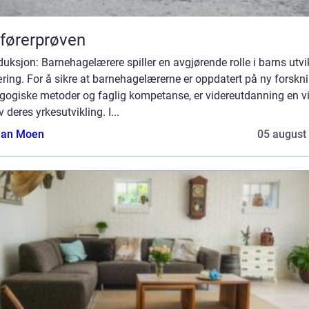
førerprøven
duksjon: Barnehagelærere spiller en avgjørende rolle i barns utvi
ring. For å sikre at barnehagelærerne er oppdatert på ny forskni
gogiske metoder og faglig kompetanse, er videreutdanning en vi
v deres yrkesutvikling. I...
tian Moen
05 august