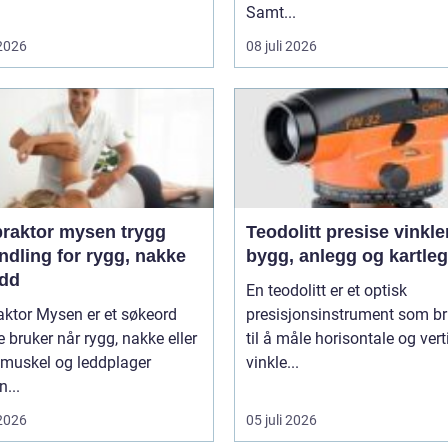
Samt...
 2026
08 juli 2026
aktor mysen trygg
Teodolitt presise vinkler for
ndling for rygg, nakke
bygg, anlegg og kartle
edd
En teodolitt er et optisk
aktor Mysen er et søkeord
presisjonsinstrument som b
bruker når rygg, nakke eller
til å måle horisontale og vert
 muskel og leddplager
vinkle...
...
 2026
05 juli 2026