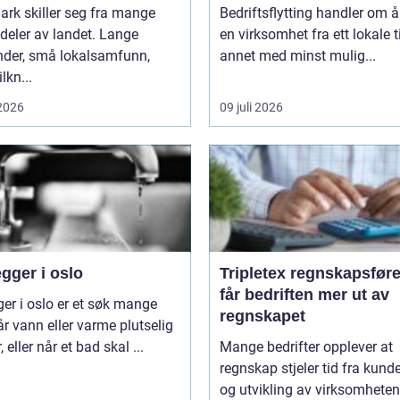
rk skiller seg fra mange
Bedriftsflytting handler om å 
deler av landet. Lange
en virksomhet fra ett lokale ti
nder, små lokalsamfunn,
annet med minst mulig...
ilkn...
 2026
09 juli 2026
gger i oslo
Tripletex regnskapsfører sl
får bedriften mer ut av
ger i oslo er et søk mange
regnskapet
år vann eller varme plutselig
, eller når et bad skal ...
Mange bedrifter opplever at
regnskap stjeler tid fra kunde
og utvikling av virksomheten