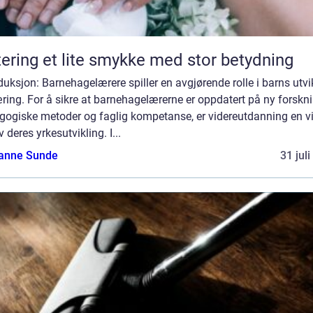
Giftering et lite smykke med stor betydning
duksjon: Barnehagelærere spiller en avgjørende rolle i barns utvi
ring. For å sikre at barnehagelærerne er oppdatert på ny forskni
gogiske metoder og faglig kompetanse, er videreutdanning en vi
v deres yrkesutvikling. I...
anne Sunde
31 jul