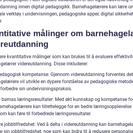
tdanning innen digital pedagogikk. Barnehagelærere kan lære o
ale verktøy i undervisningen, pedagogiske apper, digital sikkerhe
.
ntitative målinger om barnehagel
ereutdanning
lere kvantitative målinger som kan brukes til å evaluere effektivi
gelærer videreutdanning. Disse inkluderer:
pedagogisk kompetanse: Gjennom videreutdanning forventes det
gelærere vil utvikle en dypere forståelse av pedagogiske metod
forbedre sin undervisningspraksis.
e barnas læringsresultater: Med økt kunnskap og kompetanse fo
arnehagelærere kan tilrettelegge for en bedre læringsopplevelse 
om kan føre til forbedrede læringsresultater.
re jobbtilfredshet: Ved å delta i videreutdanning kan barnehagel
e sin jobbtilfredshet, noe som kan bidra til å redusere personal