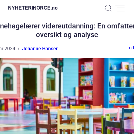
NYHETERINORGE.
no
nehagelærer videreutdanning: En omfatt
oversikt og analyse
red
ar 2024
Johanne Hansen