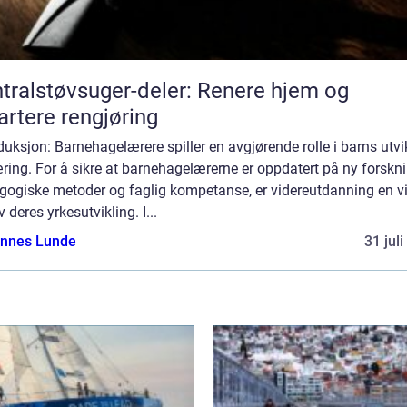
tralstøvsuger-deler: Renere hjem og
rtere rengjøring
duksjon: Barnehagelærere spiller en avgjørende rolle i barns utvi
ring. For å sikre at barnehagelærerne er oppdatert på ny forskni
gogiske metoder og faglig kompetanse, er videreutdanning en vi
v deres yrkesutvikling. I...
nnes Lunde
31 jul