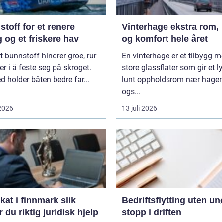
toff for et renere
Vinterhage ekstra rom, lys
 og et friskere hav
og komfort hele året
t bunnstoff hindrer groe, rur
En vinterhage er et tilbygg 
er i å feste seg på skroget.
store glassflater som gir et l
 holder båten bedre far...
lunt oppholdsrom nær hagen
ogs...
 2026
13 juli 2026
t i finnmark slik
Bedriftsflytting uten u
r du riktig juridisk hjelp
stopp i driften