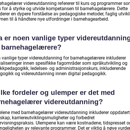
ehagelærer videreutdanning refererer til kurs og programmer s
s for å styrke og utvide kompetansen til barnehagelærere. Dette
derer en dypere forståelse av pedagogiske metoder, faglig utvikl
nen til å håndtere nye utfordringer i barnehagearbeid.
a er noen vanlige typer videreutdannin
r barnehagelærere?
 vanlige typer videreutdanning for barnehagelærere inkluderer
ialiseringer innen spesifikke fagområder som språkutvikling og
kkpedagogikk, ledelses- og administrasjonskurs, inkluderende
gogikk og videreutdanning innen digital pedagogikk.
lke fordeler og ulemper er det med
rnehagelærer videreutdanning?
elene med barnehagelærer videreutdanning inkluderer oppdatert
skap, karriereutviklingsmuligheter og forbedret
rvisningspraksis. Ulempene kan være kostnadene, tidspresset o
engeligheten av relevante programmer. Det er viktig å nøye vurde