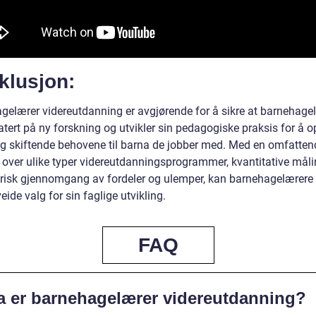
klusjon:
gelærer videreutdanning er avgjørende for å sikre at barnehage
tert på ny forskning og utvikler sin pedagogiske praksis for å o
ig skiftende behovene til barna de jobber med. Med en omfatten
t over ulike typer videreutdanningsprogrammer, kvantitative mål
orisk gjennomgang av fordeler og ulemper, kan barnehagelærere 
eide valg for sin faglige utvikling.
FAQ
a er barnehagelærer videreutdanning?