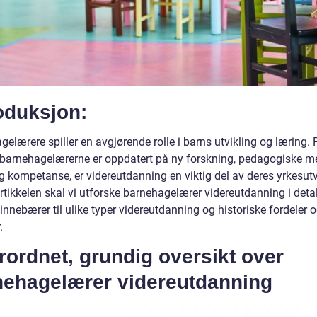
oduksjon:
elærere spiller en avgjørende rolle i barns utvikling og læring. 
t barnehagelærerne er oppdatert på ny forskning, pedagogiske m
g kompetanse, er videreutdanning en viktig del av deres yrkesutvi
tikkelen skal vi utforske barnehagelærer videreutdanning i detalj
innebærer til ulike typer videreutdanning og historiske fordeler 
.
ordnet, grundig oversikt over
nehagelærer videreutdanning