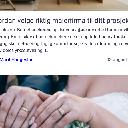
rdan velge riktig malerfirma til ditt prosje
duksjon: Barnehagelærere spiller en avgjørende rolle i barns utvi
ring. For å sikre at barnehagelærerne er oppdatert på ny forskni
gogiske metoder og faglig kompetanse, er videreutdanning en vi
v deres yrkesutvikling. I...
Marit Haugestad
03 august