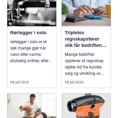
Rørlegger i oslo
Tripletex
regnskapsfører
rørlegger i oslo er et
slik får bedriften
søk mange gjør når
mer ut av
vann eller varme
Mange bedrifter
regnskapet
plutselig svikter, eller
opplever at regnskap
når et bad skal ...
stjeler tid fra kunder,
salg og utvikling av
virksomheten. Samt...
08 juli 2026
08 juli 2026