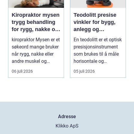
Kiropraktor mysen
Teodolitt presise
trygg behandling
vinkler for bygg,
for rygg, nakke og
anlegg og
ledd
kartlegging
kiropraktor Mysen er et
En teodolitt er et optisk
søkeord mange bruker
presisjonsinstrument
når rygg, nakke eller
som brukes til å måle
andre muskel og
horisontale og
leddplager begynn...
vertikale vinkle...
06 juli 2026
05 juli 2026
Adresse