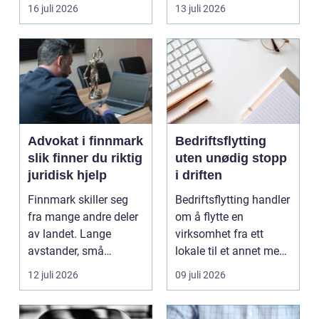
båten bedre far...
oppholdsrom nær
16 juli 2026
13 juli 2026
hagen, ogs...
Advokat i finnmark
Bedriftsflytting
slik finner du riktig
uten unødig stopp
juridisk hjelp
i driften
Finnmark skiller seg
Bedriftsflytting handler
fra mange andre deler
om å flytte en
av landet. Lange
virksomhet fra ett
avstander, små
lokale til et annet med
lokalsamfunn, sterk
minst mulig...
12 juli 2026
09 juli 2026
tilkn...