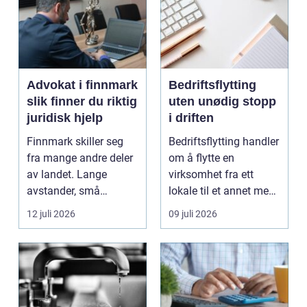
Advokat i finnmark
Bedriftsflytting
slik finner du riktig
uten unødig stopp
juridisk hjelp
i driften
Finnmark skiller seg
Bedriftsflytting handler
fra mange andre deler
om å flytte en
av landet. Lange
virksomhet fra ett
avstander, små
lokale til et annet med
lokalsamfunn, sterk
minst mulig...
12 juli 2026
09 juli 2026
tilkn...