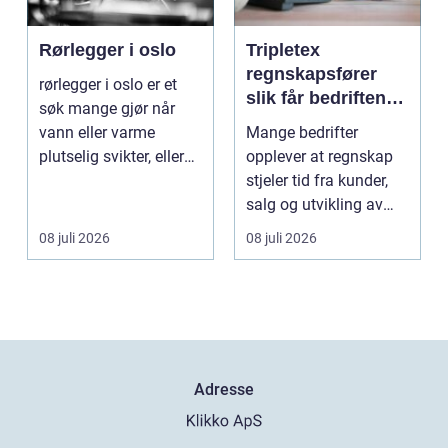
Rørlegger i oslo
Tripletex
regnskapsfører
rørlegger i oslo er et
slik får bedriften
søk mange gjør når
mer ut av
vann eller varme
Mange bedrifter
regnskapet
plutselig svikter, eller
opplever at regnskap
når et bad skal ...
stjeler tid fra kunder,
salg og utvikling av
virksomheten. Samt...
08 juli 2026
08 juli 2026
Adresse