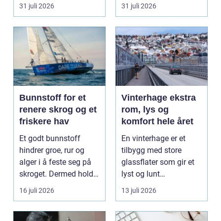
felles framtid. Ringen...
står...
31 juli 2026
31 juli 2026
Bunnstoff for et
Vinterhage ekstra
renere skrog og et
rom, lys og
friskere hav
komfort hele året
Et godt bunnstoff
En vinterhage er et
hindrer groe, rur og
tilbygg med store
alger i å feste seg på
glassflater som gir et
skroget. Dermed holder
lyst og lunt
båten bedre far...
oppholdsrom nær
16 juli 2026
13 juli 2026
hagen, ogs...