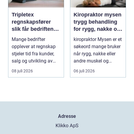
Tripletex
Kiropraktor mysen
regnskapsfører
trygg behandling
slik får bedriften
for rygg, nakke og
mer ut av
ledd
Mange bedrifter
kiropraktor Mysen er et
regnskapet
opplever at regnskap
søkeord mange bruker
stjeler tid fra kunder,
når rygg, nakke eller
salg og utvikling av
andre muskel og
virksomheten. Samt...
leddplager begynn...
08 juli 2026
06 juli 2026
Adresse