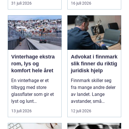
står...
båten bedre far...
31 juli 2026
16 juli 2026
Vinterhage ekstra
Advokat i finnmark
rom, lys og
slik finner du riktig
komfort hele året
juridisk hjelp
En vinterhage er et
Finnmark skiller seg
tilbygg med store
fra mange andre deler
glassflater som gir et
av landet. Lange
lyst og lunt
avstander, små
oppholdsrom nær
lokalsamfunn, sterk
13 juli 2026
12 juli 2026
hagen, ogs...
tilkn...