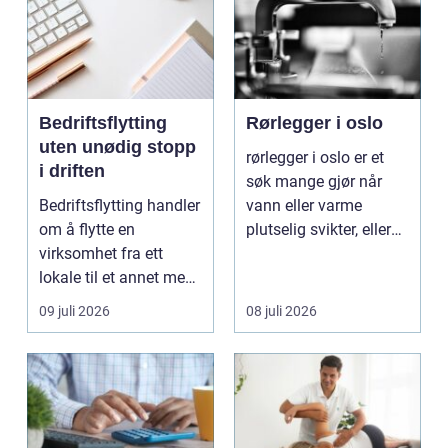
Bedriftsflytting
Rørlegger i oslo
uten unødig stopp
rørlegger i oslo er et
i driften
søk mange gjør når
Bedriftsflytting handler
vann eller varme
om å flytte en
plutselig svikter, eller
virksomhet fra ett
når et bad skal ...
lokale til et annet med
minst mulig...
09 juli 2026
08 juli 2026