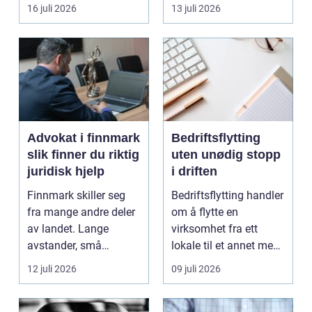
båten bedre far...
oppholdsrom nær
16 juli 2026
13 juli 2026
hagen, ogs...
Advokat i finnmark
Bedriftsflytting
slik finner du riktig
uten unødig stopp
juridisk hjelp
i driften
Finnmark skiller seg
Bedriftsflytting handler
fra mange andre deler
om å flytte en
av landet. Lange
virksomhet fra ett
avstander, små
lokale til et annet med
lokalsamfunn, sterk
minst mulig...
12 juli 2026
09 juli 2026
tilkn...