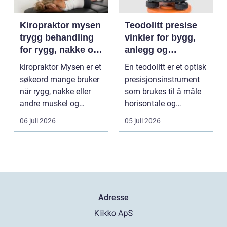
Kiropraktor mysen
Teodolitt presise
trygg behandling
vinkler for bygg,
for rygg, nakke og
anlegg og
ledd
kartlegging
kiropraktor Mysen er et
En teodolitt er et optisk
søkeord mange bruker
presisjonsinstrument
når rygg, nakke eller
som brukes til å måle
andre muskel og
horisontale og
leddplager begynn...
vertikale vinkle...
06 juli 2026
05 juli 2026
Adresse