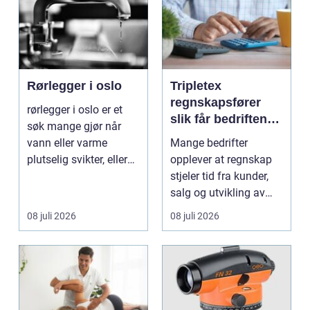
Rørlegger i oslo
Tripletex
regnskapsfører
rørlegger i oslo er et
slik får bedriften
søk mange gjør når
mer ut av
vann eller varme
Mange bedrifter
regnskapet
plutselig svikter, eller
opplever at regnskap
når et bad skal ...
stjeler tid fra kunder,
salg og utvikling av
virksomheten. Samt...
08 juli 2026
08 juli 2026