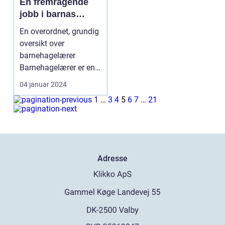
En fremragende
jobb i barnas
første år
En overordnet, grundig
oversikt over
barnehagelærer
Barnehagelærer er en
yrkesgruppe som
04 januar 2024
spiller en...
1
…
3
4
5
6
7
…
21
Adresse