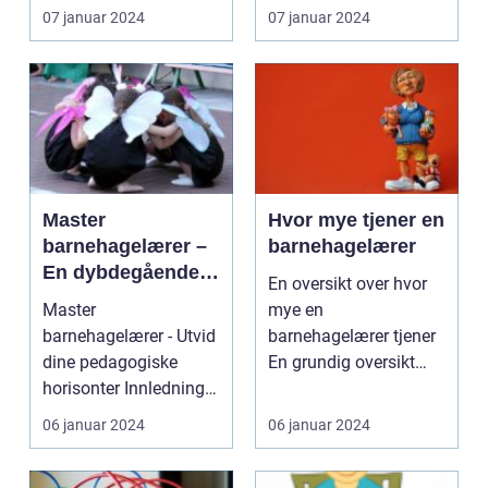
Vi vil g...
07 januar 2024
07 januar 2024
Master
Hvor mye tjener en
barnehagelærer –
barnehagelærer
En dybdegående
En oversikt over hvor
oversikt
Master
mye en
barnehagelærer - Utvid
barnehagelærer tjener
dine pedagogiske
En grundig oversikt
horisonter Innledning:
over hvor mye en
...
barnehagelæ...
06 januar 2024
06 januar 2024