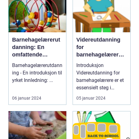
Barnehagelærerut
Videreutdanning
danning: En
for
omfattende
barnehagelærere:
veiledning for
En dyptgående
Barnehagelærerutdann
Introduksjon
fremtidige
oversikt
ing - En introduksjon til
Videreutdanning for
barnehagelærere
yrket Innledning: ...
barnehagelærere er et
essensielt steg i
utviklingen av
06 januar 2024
05 januar 2024
kompetansen...