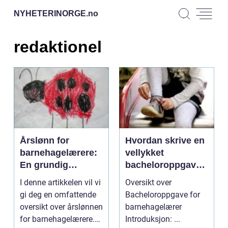
NYHETERINORGE.
no
redaktionel
Årslønn for
Hvordan skrive en
barnehagelærere:
vellykket
En grundig
bacheloroppgave
oversikt
som
I denne artikkelen vil vi
Oversikt over
barnehagelærer
gi deg en omfattende
Bacheloroppgave for
oversikt over årslønnen
barnehagelærer
for barnehagelærere.
Introduksjon: ...