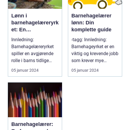
Lønn i
Barnehagelærer
barnehagelæreryrk
lønn: Din
et: En
komplette guide
dybdegående
Innledning:
-tagg: Innledning:
oversikt
Barnehagelæreryrket
Barnehageyrket er en
spiller en avgjørende
viktig og krevende jobb
rolle i barns tidlige
som krever mye
utvikling og læring.
kunnskap og engasje...
05 januar 2024
05 januar 2024
For...
Barnehagelærer: