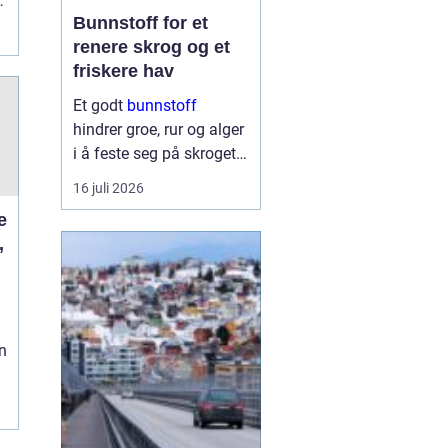
t
Bunnstoff for et
renere skrog og et
friskere hav
Et godt
bunnstoff
hindrer groe, rur og alger
i å feste seg på skroget.
Dermed holder båten
16 juli 2026
bedre fart, bruker mindre
drivstoff og krever
,
mindre vedlikehold på
land. Samtidig begynner
flere båteiere ...
n
g