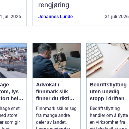
rengjøring
1 juli 2026
Johannes Lunde
31 juli 2026
hage
Advokat i
Bedriftsflytting
rom, lys
finnmark slik
uten unødig
fort hele
finner du riktig
stopp i driften
juridisk hjelp
hage er et
Finnmark skiller seg
Bedriftsflytting
med store
fra mange andre
handler om å flytte
ter som gir
deler av landet.
en virksomhet fra