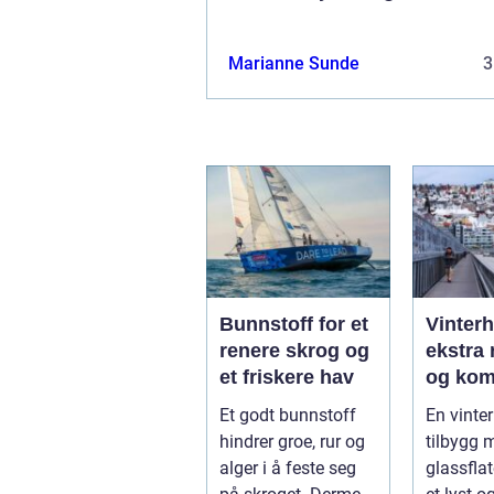
Marianne Sunde
3
Bunnstoff for et
Vinter
renere skrog og
ekstra 
et friskere hav
og kom
året
Et godt bunnstoff
En vinter
hindrer groe, rur og
tilbygg 
alger i å feste seg
glassfla