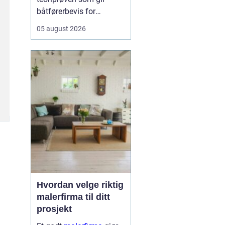
båtførerbevis for
fritidsbåt i Norge. Prøven
05 august 2026
dokumenterer at føreren
kan grunnleggende
sjøvett, navigasjon, lover
og regler, samt sikkerhet
om bord. For alle som vil
bruke motorbåt lovlig og
trygt, er dette et...
Hvordan velge riktig
malerfirma til ditt
prosjekt