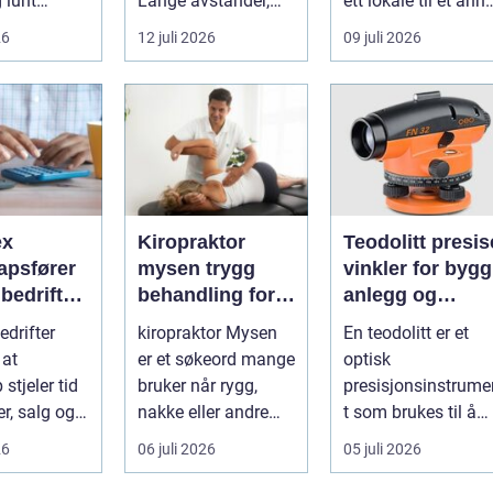
g lunt
Lange avstander,
ett lokale til et anne
srom nær
små lokalsamfunn,
med minst mulig...
26
12 juli 2026
09 juli 2026
s...
sterk tilkn...
ex
Kiropraktor
Teodolitt presise
apsfører
mysen trygg
vinkler for bygg
r bedriften
behandling for
anlegg og
 av
rygg, nakke og
kartlegging
drifter
kiropraktor Mysen
En teodolitt er et
apet
ledd
 at
er et søkeord mange
optisk
stjeler tid
bruker når rygg,
presisjonsinstrume
r, salg og
nakke eller andre
t som brukes til å
 av
muskel og
måle horisontale o
26
06 juli 2026
05 juli 2026
eten.
leddplager begynn...
vertikale vinkle...