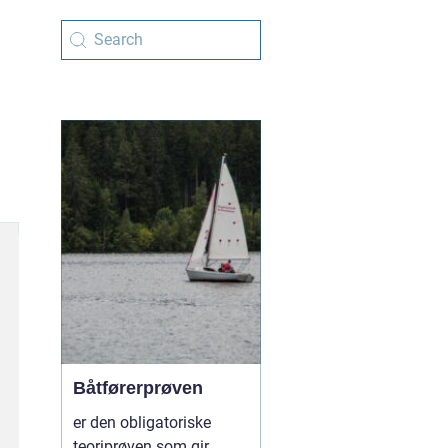
Båtførerprøven
er den obligatoriske
teoriprøven som gir