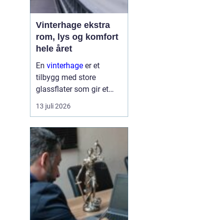
Vinterhage ekstra
rom, lys og komfort
hele året
En
vinterhage
er et
tilbygg med store
glassflater som gir et
lyst og lunt oppholdsrom
13 juli 2026
nær hagen, også når
været er surt. Den kan
fungere som en ekstra
stue, spiseplass eller
stille son...