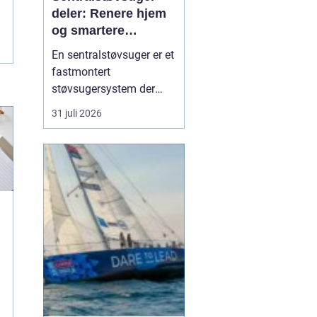
deler: Renere hjem
og smartere
rengjøring
En sentralstøvsuger er et
fastmontert
støvsugersystem der
motor og beholder står i
31 juli 2026
bod, garasje eller teknisk
rom, mens
sugekontakter finnes i
veggene rundt i boligen.
Du kobler bare slangen
til en kontakt, og støvet
transp...