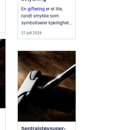
En
giftering
er et lite,
rundt smykke som
symboliserer kjærlighet,
troskap og felles
31 juli 2026
framtid. Ringen bæres
hver dag, ofte hele livet,
og blir en synlig
påminnelse om løftet to
mennesker ...
Sentralstøvsuger-