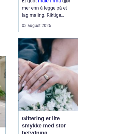
Et godt
malerfirma
gjør
mer enn å legge på et
lag maling. Riktige
fagfolk kan forlenge
03 august 2026
levetiden på bygget,
sikre et penere resultat
og spare både tid og
penger. Samtidig kan feil
valg gi ekstra
kostnader,...
Giftering et lite
smykke med stor
betydning