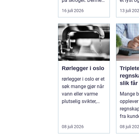
på skroget. Dermed
et lyst o
holder båten bedre
opphold
16 juli 2026
13 juli 20
far...
hagen, og
Rørlegger i oslo
Triplet
regnsk
rørlegger i oslo er et
slik få
søk mange gjør når
mer ut
vann eller varme
Mange be
regnsk
plutselig svikter,
opplever
eller når et bad skal
regnskap 
...
fra kunde
utvikling
08 juli 2026
08 juli 20
virksomh
Samt...