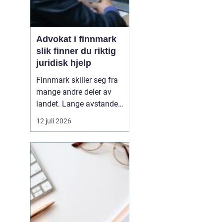
Advokat i finnmark
slik finner du riktig
juridisk hjelp
Finnmark skiller seg fra
mange andre deler av
landet. Lange avstander,
små lokalsamfunn, sterk
12 juli 2026
tilknytning til natur og
ressurser, og samiske
rettigheter gjør at mange
juridiske spørsmål får en
ekstra dimensjon. Når en
privatperson eller en
bedrift i...