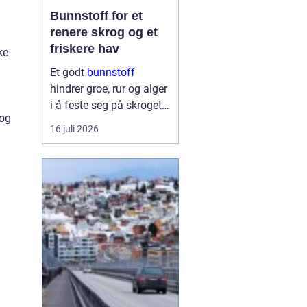
Bunnstoff for et
renere skrog og et
friskere hav
ke
Et godt
bunnstoff
hindrer groe, rur og alger
n
i å feste seg på skroget.
 og
Dermed holder båten
16 juli 2026
bedre fart, bruker mindre
drivstoff og krever
mindre vedlikehold på
land. Samtidig begynner
flere båteiere ...