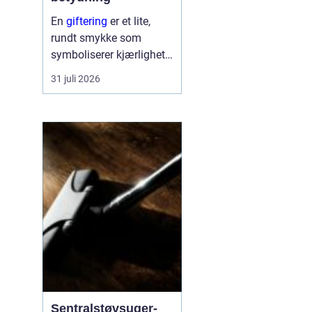
En
giftering
er et lite,
rundt smykke som
symboliserer kjærlighet,
troskap og felles
31 juli 2026
framtid. Ringen bæres
hver dag, ofte hele livet,
og blir en synlig
påminnelse om løftet to
mennesker ...
Sentralstøvsuger-