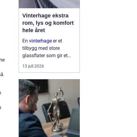
Vinterhage ekstra
rom, lys og komfort
hele året
En
vinterhage
er et
tilbygg med store
glassflater som gir et
ene
lyst og lunt oppholdsrom
13 juli 2026
nær hagen, også når
så
været er surt. Den kan
fungere som en ekstra
stue, spiseplass eller
e
stille son...
n