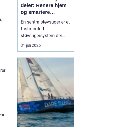
deler: Renere hjem
og smartere
rengjøring
,
En sentralstøvsuger er et
fastmontert
støvsugersystem der
motor og beholder står i
31 juli 2026
bod, garasje eller teknisk
rom, mens
sugekontakter finnes i
veggene rundt i boligen.
rer
Du kobler bare slangen
til en kontakt, og støvet
transp...
ene