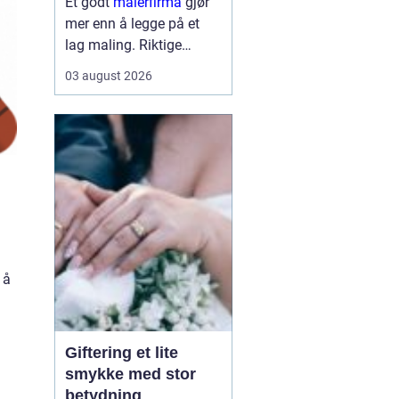
Et godt
malerfirma
gjør
mer enn å legge på et
lag maling. Riktige
fagfolk kan forlenge
03 august 2026
levetiden på bygget,
sikre et penere resultat
og spare både tid og
penger. Samtidig kan feil
valg gi ekstra
kostnader,...
 å
Giftering et lite
smykke med stor
betydning