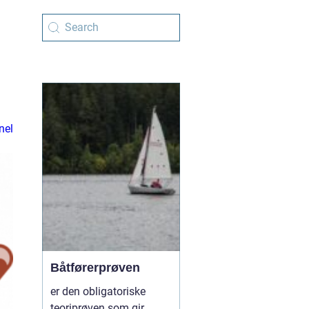
nel
Båtførerprøven
er den obligatoriske
teoriprøven som gir