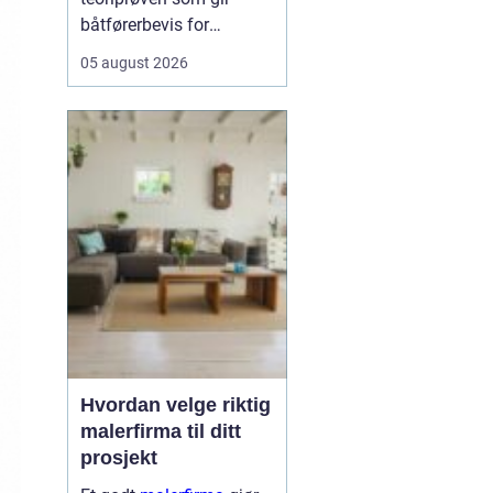
båtførerbevis for
fritidsbåt i Norge. Prøven
05 august 2026
dokumenterer at føreren
kan grunnleggende
sjøvett, navigasjon, lover
og regler, samt sikkerhet
om bord. For alle som vil
bruke motorbåt lovlig og
trygt, er dette et...
Hvordan velge riktig
malerfirma til ditt
prosjekt