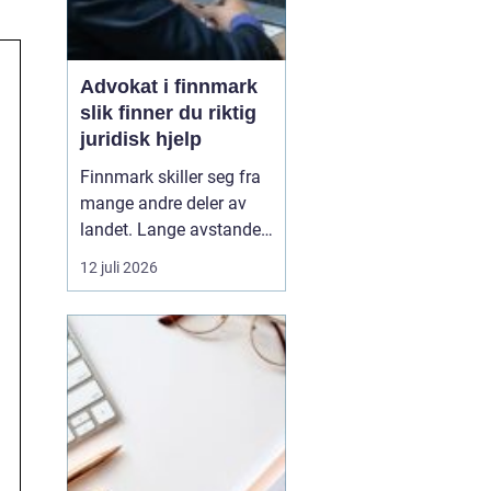
Advokat i finnmark
slik finner du riktig
juridisk hjelp
Finnmark skiller seg fra
mange andre deler av
landet. Lange avstander,
små lokalsamfunn, sterk
12 juli 2026
tilknytning til natur og
ressurser, og samiske
rettigheter gjør at mange
juridiske spørsmål får en
ekstra dimensjon. Når en
privatperson eller en
bedrift i...