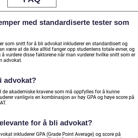
lemper med standardiserte tester som
r som snitt for å bli advokat inkluderer en standardisert og
 være at de ikke alltid fanger opp studentens totale evner, og
ig å vurdere disse faktorene når man vurderer hvilke snitt som er
om advokat.
li advokat?
r til de akademiske kravene som må oppfylles for å kunne
luderer vanligvis en kombinasjon av høy GPA og høye score på
AT.
relevante for å bli advokat?
 advokat inkluderer GPA (Grade Point Average) og score på