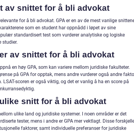
 av snittet for å bli advokat
relevante for å bli advokat. GPA er en av de mest vanlige snittene
v karakterene som en student har oppnådd i løpet av sine
pulær standardisert test som vurderer analytiske og logiske
e studier.
r av snittet for å bli advokat
ppnå en høy GPA, som kan variere mellom juridiske fakulteter.
rense på GPA for opptak, mens andre vurderer også andre fakto
 LSAT-scoren er også viktig, og det er vanlig å ha en score på
onkurransedyktig.
like snitt for å bli advokat
mellom ulike land og juridiske systemer. I noen områder er det
diserte tester, mens i andre er GPA mer vektlagt. Disse forskjell
tusjonelle faktorer, samt individuelle preferanser for juridiske