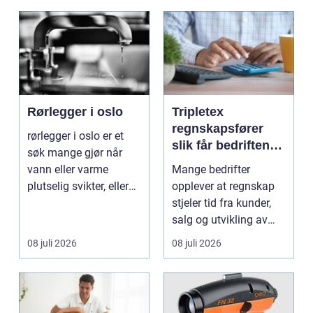
Rørlegger i oslo
Tripletex
regnskapsfører
rørlegger i oslo er et
slik får bedriften
søk mange gjør når
mer ut av
vann eller varme
Mange bedrifter
regnskapet
plutselig svikter, eller
opplever at regnskap
når et bad skal ...
stjeler tid fra kunder,
salg og utvikling av
virksomheten. Samt...
08 juli 2026
08 juli 2026