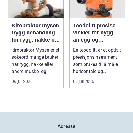
Kiropraktor mysen
Teodolitt presise
trygg behandling
vinkler for bygg,
for rygg, nakke og
anlegg og
ledd
kartlegging
kiropraktor Mysen er et
En teodolitt er et optisk
søkeord mange bruker
presisjonsinstrument
når rygg, nakke eller
som brukes til å måle
andre muskel og
horisontale og
leddplager begynn...
vertikale vinkle...
06 juli 2026
05 juli 2026
Adresse