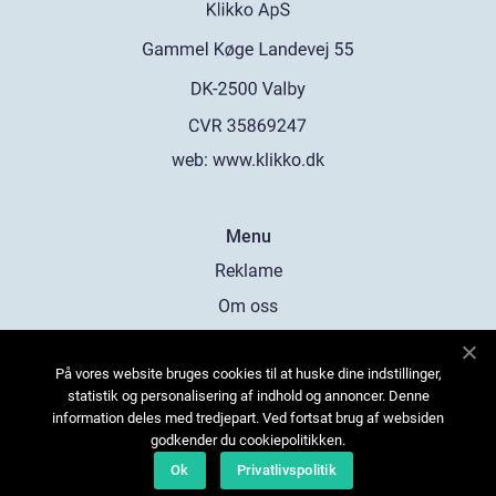
web:
www.klikko.dk
Menu
Reklame
Om oss
Cookies
På vores website bruges cookies til at huske dine indstillinger,
Kontakt Oss
statistik og personalisering af indhold og annoncer. Denne
Sitemap
information deles med tredjepart. Ved fortsat brug af websiden
godkender du cookiepolitikken.
Ok
Privatlivspolitik