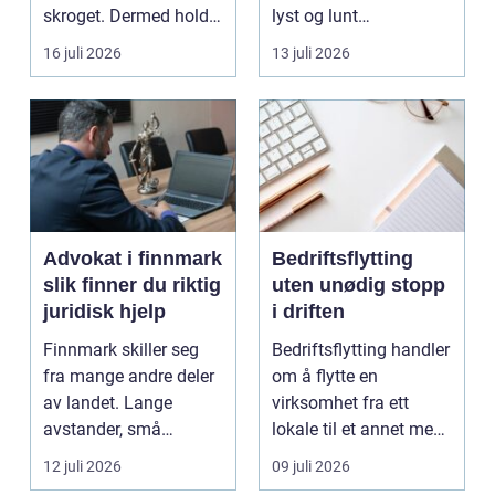
skroget. Dermed holder
lyst og lunt
båten bedre far...
oppholdsrom nær
16 juli 2026
13 juli 2026
hagen, ogs...
Advokat i finnmark
Bedriftsflytting
slik finner du riktig
uten unødig stopp
juridisk hjelp
i driften
Finnmark skiller seg
Bedriftsflytting handler
fra mange andre deler
om å flytte en
av landet. Lange
virksomhet fra ett
avstander, små
lokale til et annet med
lokalsamfunn, sterk
minst mulig...
12 juli 2026
09 juli 2026
tilkn...