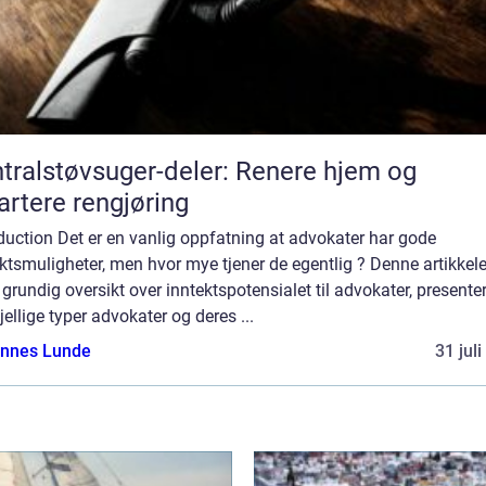
tralstøvsuger-deler: Renere hjem og
rtere rengjøring
duction Det er en vanlig oppfatning at advokater har gode
ktsmuligheter, men hvor mye tjener de egentlig ? Denne artikkele
 grundig oversikt over inntektspotensialet til advokater, presente
jellige typer advokater og deres ...
nnes Lunde
31 jul