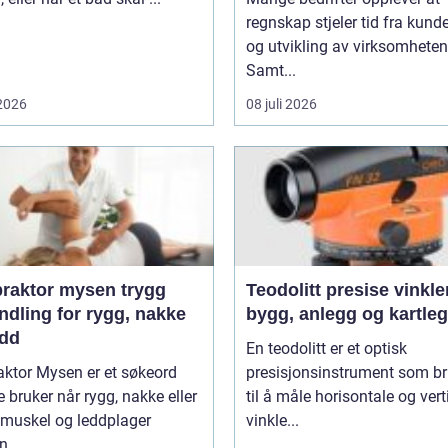
regnskap stjeler tid fra kunde
og utvikling av virksomheten
Samt...
 2026
08 juli 2026
aktor mysen trygg
Teodolitt presise vinkler for
ndling for rygg, nakke
bygg, anlegg og kartle
edd
En teodolitt er et optisk
aktor Mysen er et søkeord
presisjonsinstrument som b
bruker når rygg, nakke eller
til å måle horisontale og vert
 muskel og leddplager
vinkle...
...