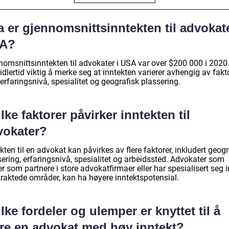
 er gjennomsnittsinntekten til advokate
A?
nomsnittsinntekten til advokater i USA var over $200 000 i 2020
idlertid viktig å merke seg at inntekten varierer avhengig av fakt
rfaringsnivå, spesialitet og geografisk plassering.
lke faktorer påvirker inntekten til
vokater?
kten til en advokat kan påvirkes av flere faktorer, inkludert geogr
ering, erfaringsnivå, spesialitet og arbeidssted. Advokater som
r som partnere i store advokatfirmaer eller har spesialisert seg 
traktede områder, kan ha høyere inntektspotensial.
lke fordeler og ulemper er knyttet til å
re en advokat med høy inntekt?