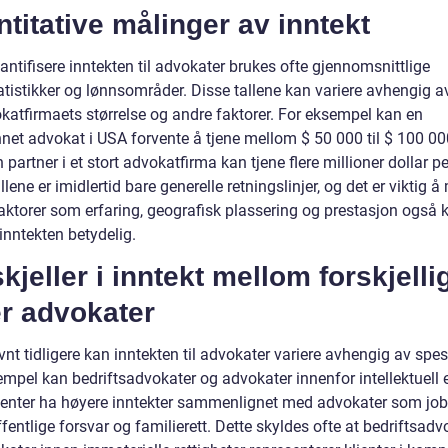
titative målinger av inntekt
antifisere inntekten til advokater brukes ofte gjennomsnittlige
tistikker og lønnsområder. Disse tallene kan variere avhengig av
okatfirmaets størrelse og andre faktorer. For eksempel kan en
net advokat i USA forvente å tjene mellom $ 50 000 til $ 100 000
partner i et stort advokatfirma kan tjene flere millioner dollar pe
llene er imidlertid bare generelle retningslinjer, og det er viktig å
faktorer som erfaring, geografisk plassering og prestasjon også 
inntekten betydelig.
kjeller i inntekt mellom forskjelli
er advokater
t tidligere kan inntekten til advokater variere avhengig av spesi
empel kan bedriftsadvokater og advokater innenfor intellektuell
atenter ha høyere inntekter sammenlignet med advokater som jo
fentlige forsvar og familierett. Dette skyldes ofte at bedriftsadv