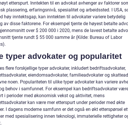
øyt etterspurt. Inntekten til en advokat avhenger av faktorer so
sk plassering, erfaringsnivå, spesialitet og arbeidssted. I USA, s
 høy inntektsgap, kan inntekten til advokater variere betydelig
g av disse faktorene. For eksempel tjente de høyest betalte adv
 gjennomsnitt over $ 200 000 i 2020, mens de lavest betalte advo
snitt tjente rundt $ 55 000 samme år (Kilde: Bureau of Labor
cs).
e typer advokater og popularitet
es flere forskjellige typer advokater, inkludert bedriftsadvokater,
rettsadvokater, eiendomsadvokater, familieadvokater og skattead
vne noen. Populariteten til ulike typer advokater kan variere avh
 og behov i samfunnet. For eksempel kan bedriftsadvokater vær
urt i perioder med økonomisk vekst og aktivitet, mens
rettsadvokater kan være mer etterspurt under perioder med økte
ker. I dagens moderne samfunn er det også en økt etterspørsel et
r med spesialisering innen teknologi, immaterielle rettigheter o
.