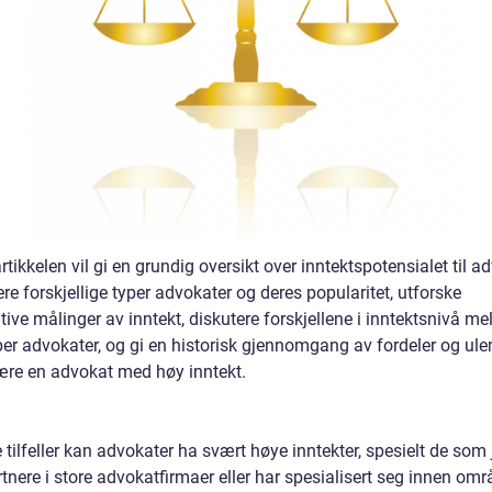
tikkelen vil gi en grundig oversikt over inntektspotensialet til ad
re forskjellige typer advokater og deres popularitet, utforske
tive målinger av inntekt, diskutere forskjellene i inntektsnivå m
yper advokater, og gi en historisk gjennomgang av fordeler og ul
ære en advokat med høy inntekt.
e tilfeller kan advokater ha svært høye inntekter, spesielt de som
nere i store advokatfirmaer eller har spesialisert seg innen omr