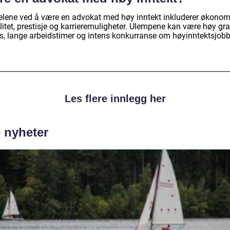
elene ved å være en advokat med høy inntekt inkluderer økonom
litet, prestisje og karrieremuligheter. Ulempene kan være høy gr
ss, lange arbeidstimer og intens konkurranse om høyinntektsjobb
Les flere innlegg her
e nyheter