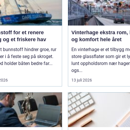
toff for et renere
Vinterhage ekstra rom, lys
 og et friskere hav
og komfort hele året
t bunnstoff hindrer groe, rur
En vinterhage er et tilbygg 
er i å feste seg på skroget.
store glassflater som gir et l
 holder båten bedre far...
lunt oppholdsrom nær hagen
ogs...
 2026
13 juli 2026