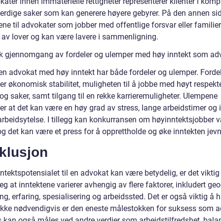
ater innen immaterielle rettigheter representerer klienter i komp
erdige saker som kan generere høyere gebyrer. På den annen sid
ne til advokater som jobber med offentlige forsvar eller familier
t av lover og kan være lavere i sammenligning.
sk gjennomgang av fordeler og ulemper med høy inntekt som ad
en advokat med høy inntekt har både fordeler og ulemper. Forde
er økonomisk stabilitet, muligheten til å jobbe med høyt respekt
 og saker, samt tilgang til en rekke karrieremuligheter. Ulempene
er at det kan være en høy grad av stress, lange arbeidstimer og 
 arbeidsytelse. I tillegg kan konkurransen om høyinntektsjobber 
og det kan være et press for å opprettholde og øke inntekten jevn
klusjon
tektspotensialet til en advokat kan være betydelig, er det viktig
g at inntektene varierer avhengig av flere faktorer, inkludert geo
ng, erfaring, spesialisering og arbeidssted. Det er også viktig å 
 ikke nødvendigvis er den eneste målestokken for suksess som a
 kan også måles ved andre verdier som arbeidstilfredshet, bala