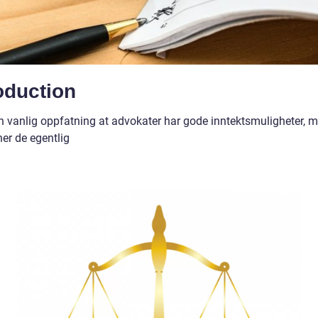
oduction
en vanlig oppfatning at advokater har gode inntektsmuligheter, 
er de egentlig