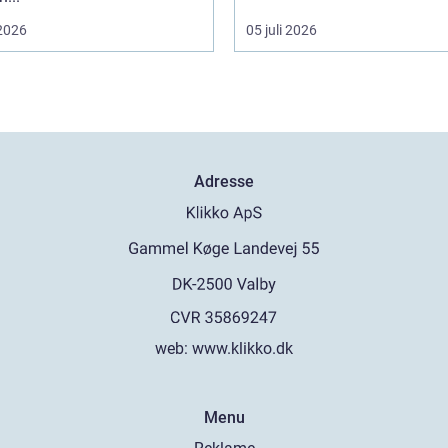
 2026
05 juli 2026
Adresse
web:
www.klikko.dk
Menu