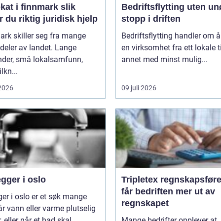
t i finnmark slik
Bedriftsflytting uten u
r du riktig juridisk hjelp
stopp i driften
rk skiller seg fra mange
Bedriftsflytting handler om å 
deler av landet. Lange
en virksomhet fra ett lokale ti
nder, små lokalsamfunn,
annet med minst mulig...
ilkn...
 2026
09 juli 2026
gger i oslo
Tripletex regnskapsfører sl
får bedriften mer ut av
ger i oslo er et søk mange
regnskapet
år vann eller varme plutselig
, eller når et bad skal ...
Mange bedrifter opplever at