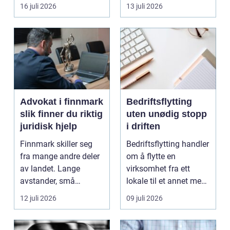
båten bedre far...
oppholdsrom nær
16 juli 2026
13 juli 2026
hagen, ogs...
Advokat i finnmark
Bedriftsflytting
slik finner du riktig
uten unødig stopp
juridisk hjelp
i driften
Finnmark skiller seg
Bedriftsflytting handler
fra mange andre deler
om å flytte en
av landet. Lange
virksomhet fra ett
avstander, små
lokale til et annet med
lokalsamfunn, sterk
minst mulig...
12 juli 2026
09 juli 2026
tilkn...