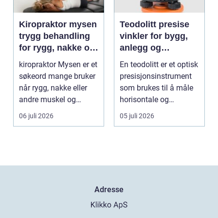
Kiropraktor mysen
Teodolitt presise
trygg behandling
vinkler for bygg,
for rygg, nakke og
anlegg og
ledd
kartlegging
kiropraktor Mysen er et
En teodolitt er et optisk
søkeord mange bruker
presisjonsinstrument
når rygg, nakke eller
som brukes til å måle
andre muskel og
horisontale og
leddplager begynn...
vertikale vinkle...
06 juli 2026
05 juli 2026
Adresse