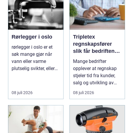
Rørlegger i oslo
Tripletex
regnskapsfører
rørlegger i oslo er et
slik får bedriften
søk mange gjør når
mer ut av
vann eller varme
Mange bedrifter
regnskapet
plutselig svikter, eller
opplever at regnskap
når et bad skal ...
stjeler tid fra kunder,
salg og utvikling av
virksomheten. Samt...
08 juli 2026
08 juli 2026