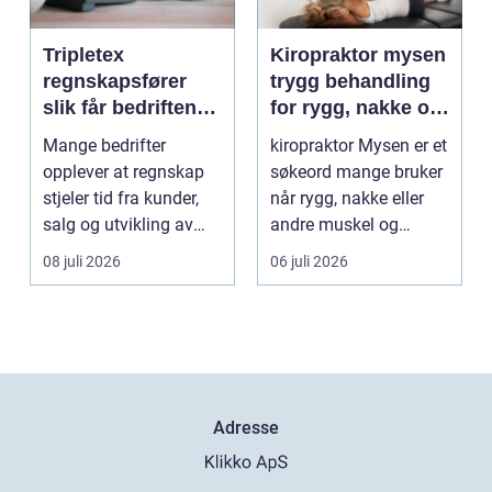
Tripletex
Kiropraktor mysen
regnskapsfører
trygg behandling
slik får bedriften
for rygg, nakke og
mer ut av
ledd
Mange bedrifter
kiropraktor Mysen er et
regnskapet
opplever at regnskap
søkeord mange bruker
stjeler tid fra kunder,
når rygg, nakke eller
salg og utvikling av
andre muskel og
virksomheten. Samt...
leddplager begynn...
08 juli 2026
06 juli 2026
Adresse