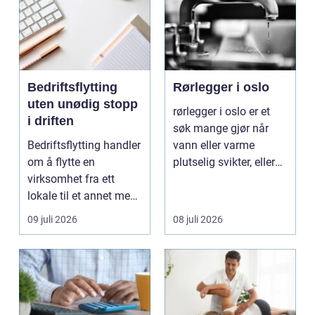
Bedriftsflytting
Rørlegger i oslo
uten unødig stopp
rørlegger i oslo er et
i driften
søk mange gjør når
Bedriftsflytting handler
vann eller varme
om å flytte en
plutselig svikter, eller
virksomhet fra ett
når et bad skal ...
lokale til et annet med
minst mulig...
09 juli 2026
08 juli 2026