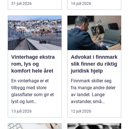
står...
båten bedre far...
31 juli 2026
16 juli 2026
Vinterhage ekstra
Advokat i finnmark
rom, lys og
slik finner du riktig
komfort hele året
juridisk hjelp
En vinterhage er et
Finnmark skiller seg
tilbygg med store
fra mange andre deler
glassflater som gir et
av landet. Lange
lyst og lunt
avstander, små
oppholdsrom nær
lokalsamfunn, sterk
13 juli 2026
12 juli 2026
hagen, ogs...
tilkn...