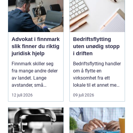
Advokat i finnmark
Bedriftsflytting
slik finner du riktig
uten unødig stopp
juridisk hjelp
i driften
Finnmark skiller seg
Bedriftsflytting handler
fra mange andre deler
om å flytte en
av landet. Lange
virksomhet fra ett
avstander, små
lokale til et annet med
lokalsamfunn, sterk
minst mulig...
12 juli 2026
09 juli 2026
tilkn...