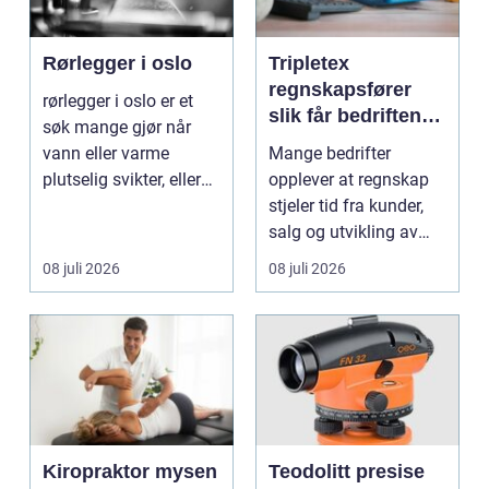
Rørlegger i oslo
Tripletex
regnskapsfører
rørlegger i oslo er et
slik får bedriften
søk mange gjør når
mer ut av
vann eller varme
Mange bedrifter
regnskapet
plutselig svikter, eller
opplever at regnskap
når et bad skal ...
stjeler tid fra kunder,
salg og utvikling av
virksomheten. Samt...
08 juli 2026
08 juli 2026
Kiropraktor mysen
Teodolitt presise