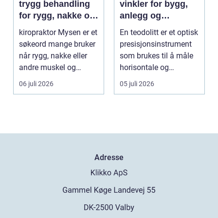
trygg behandling
vinkler for bygg,
for rygg, nakke og
anlegg og
ledd
kartlegging
kiropraktor Mysen er et
En teodolitt er et optisk
søkeord mange bruker
presisjonsinstrument
når rygg, nakke eller
som brukes til å måle
andre muskel og
horisontale og
leddplager begynn...
vertikale vinkle...
06 juli 2026
05 juli 2026
Adresse