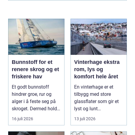
Bunnstoff for et
Vinterhage ekstra
renere skrog og et
rom, lys og
friskere hav
komfort hele året
Et godt bunnstoff
En vinterhage er et
hindrer groe, rur og
tilbygg med store
alger i å feste seg på
glassflater som gir et
skroget. Dermed holder
lyst og lunt
båten bedre far...
oppholdsrom nær
16 juli 2026
13 juli 2026
hagen, ogs...