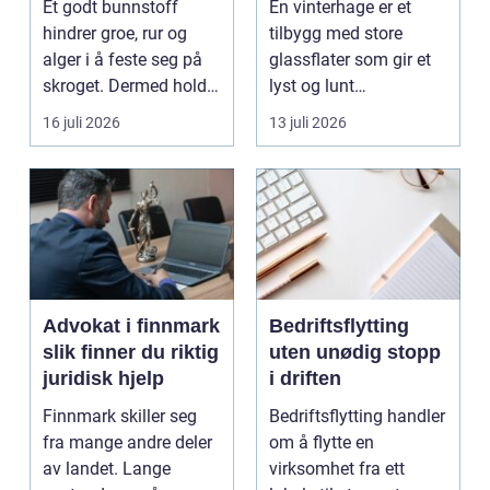
Et godt bunnstoff
En vinterhage er et
hindrer groe, rur og
tilbygg med store
alger i å feste seg på
glassflater som gir et
skroget. Dermed holder
lyst og lunt
båten bedre far...
oppholdsrom nær
16 juli 2026
13 juli 2026
hagen, ogs...
Advokat i finnmark
Bedriftsflytting
slik finner du riktig
uten unødig stopp
juridisk hjelp
i driften
Finnmark skiller seg
Bedriftsflytting handler
fra mange andre deler
om å flytte en
av landet. Lange
virksomhet fra ett