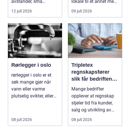
avstander, små
lokale til et annet med
lokalsamfunn, sterk
minst mulig...
12 juli 2026
09 juli 2026
tilkn...
Rørlegger i oslo
Tripletex
regnskapsfører
rørlegger i oslo er et
slik får bedriften
søk mange gjør når
mer ut av
vann eller varme
Mange bedrifter
regnskapet
plutselig svikter, eller
opplever at regnskap
når et bad skal ...
stjeler tid fra kunder,
salg og utvikling av
virksomheten. Samt...
08 juli 2026
08 juli 2026