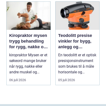
Kiropraktor mysen
Teodolitt presise
trygg behandling
vinkler for bygg,
for rygg, nakke og
anlegg og
ledd
kartlegging
kiropraktor Mysen er et
En teodolitt er et optisk
søkeord mange bruker
presisjonsinstrument
når rygg, nakke eller
som brukes til å måle
andre muskel og
horisontale og
leddplager begynn...
vertikale vinkle...
06 juli 2026
05 juli 2026