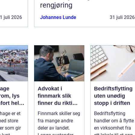
rengjøring
1 juli 2026
Johannes Lunde
31 juli 2026
hage
Advokat i
Bedriftsflytting
rom, lys
finnmark slik
uten unødig
fort hele
finner du riktig
stopp i driften
juridisk hjelp
hage er et
Finnmark skiller seg
Bedriftsflytting
med store
fra mange andre
handler om å flytte
ter som gir
deler av landet.
en virksomhet fra