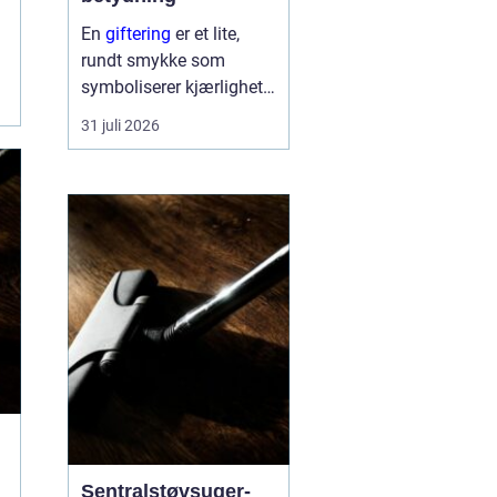
En
giftering
er et lite,
rundt smykke som
symboliserer kjærlighet,
troskap og felles
31 juli 2026
framtid. Ringen bæres
hver dag, ofte hele livet,
og blir en synlig
påminnelse om løftet to
mennesker ...
Sentralstøvsuger-