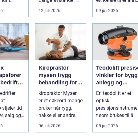
g lunt
Lange avstander,
ett lokale til et anne
srom nær
små lokalsamfunn,
med minst mulig...
26
12 juli 2026
09 juli 2026
s...
sterk tilkn...
ex
Kiropraktor
Teodolitt presise
apsfører
mysen trygg
vinkler for bygg
r bedriften
behandling for
anlegg og
 av
rygg, nakke og
kartlegging
drifter
kiropraktor Mysen
En teodolitt er et
apet
ledd
 at
er et søkeord mange
optisk
stjeler tid
bruker når rygg,
presisjonsinstrume
r, salg og
nakke eller andre
t som brukes til å
 av
muskel og
måle horisontale o
26
06 juli 2026
05 juli 2026
eten.
leddplager begynn...
vertikale vinkle...