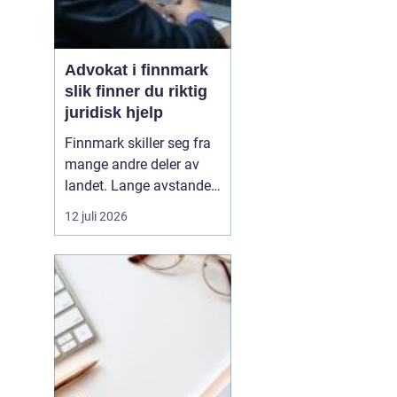
Advokat i finnmark
slik finner du riktig
juridisk hjelp
Finnmark skiller seg fra
mange andre deler av
landet. Lange avstander,
små lokalsamfunn, sterk
12 juli 2026
tilknytning til natur og
ressurser, og samiske
rettigheter gjør at mange
juridiske spørsmål får en
ekstra dimensjon. Når en
privatperson eller en
bedrift i...