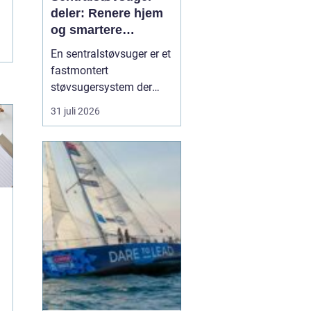
deler: Renere hjem
og smartere
rengjøring
En sentralstøvsuger er et
fastmontert
støvsugersystem der
motor og beholder står i
31 juli 2026
bod, garasje eller teknisk
rom, mens
sugekontakter finnes i
veggene rundt i boligen.
Du kobler bare slangen
til en kontakt, og støvet
transp...