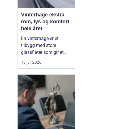
Vinterhage ekstra
rom, lys og komfort
hele året
En
vinterhage
er et
tilbygg med store
glassflater som gir et
lyst og lunt oppholdsrom
13 juli 2026
nær hagen, også når
været er surt. Den kan
fungere som en ekstra
stue, spiseplass eller
stille son...