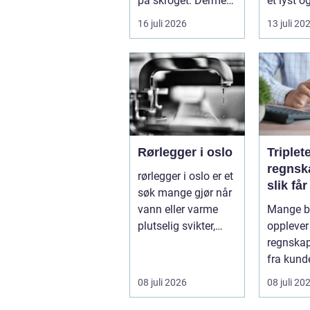
på skroget. Dermed
et lyst o
holder båten bedre
opphold
16 juli 2026
13 juli 20
far...
hagen, og
Rørlegger i oslo
Triplet
regnsk
rørlegger i oslo er et
slik få
søk mange gjør når
mer ut
vann eller varme
Mange be
regnsk
plutselig svikter,
opplever
eller når et bad skal
regnskap 
...
fra kunde
utvikling
08 juli 2026
08 juli 20
virksomh
Samt...