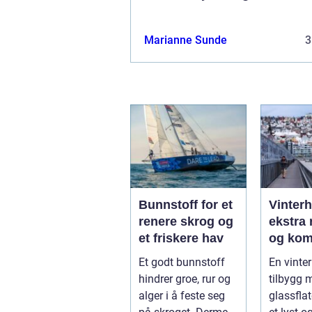
Marianne Sunde
3
Bunnstoff for et
Vinter
renere skrog og
ekstra 
et friskere hav
og kom
året
Et godt bunnstoff
En vinter
hindrer groe, rur og
tilbygg 
alger i å feste seg
glassfla