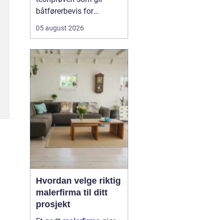
båtførerbevis for
fritidsbåt i Norge. Prøven
05 august 2026
dokumenterer at føreren
kan grunnleggende
sjøvett, navigasjon, lover
og regler, samt sikkerhet
om bord. For alle som vil
bruke motorbåt lovlig og
trygt, er dette et...
Hvordan velge riktig
malerfirma til ditt
prosjekt