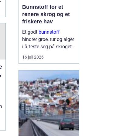
t
Bunnstoff for et
renere skrog og et
friskere hav
Et godt
bunnstoff
hindrer groe, rur og alger
i å feste seg på skroget.
Dermed holder båten
16 juli 2026
bedre fart, bruker mindre
drivstoff og krever
,
mindre vedlikehold på
land. Samtidig begynner
flere båteiere ...
n
g