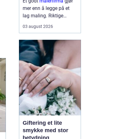
Et godt
malerfirma
gjør
mer enn å legge på et
lag maling. Riktige
fagfolk kan forlenge
03 august 2026
levetiden på bygget,
sikre et penere resultat
og spare både tid og
penger. Samtidig kan feil
valg gi ekstra
kostnader,...
Giftering et lite
smykke med stor
betydning