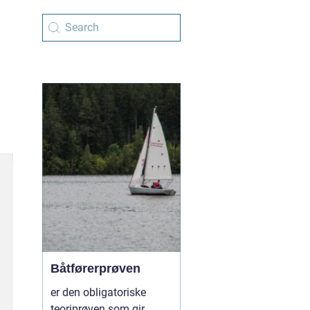
Båtførerprøven
er den obligatoriske
teoriprøven som gir