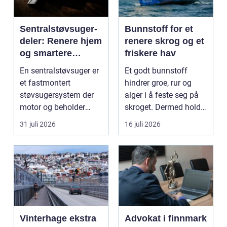
Sentralstøvsuger-
Bunnstoff for et
deler: Renere hjem
renere skrog og et
og smartere
friskere hav
rengjøring
En sentralstøvsuger er
Et godt bunnstoff
et fastmontert
hindrer groe, rur og
støvsugersystem der
alger i å feste seg på
motor og beholder
skroget. Dermed holder
står...
båten bedre far...
31 juli 2026
16 juli 2026
Vinterhage ekstra
Advokat i finnmark