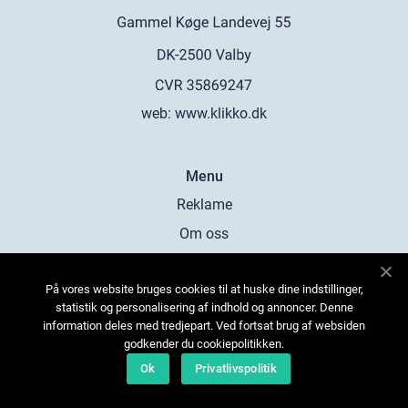
web:
www.klikko.dk
Menu
Reklame
Om oss
Cookies
På vores website bruges cookies til at huske dine indstillinger,
Kontakt Oss
statistik og personalisering af indhold og annoncer. Denne
Sitemap
information deles med tredjepart. Ved fortsat brug af websiden
godkender du cookiepolitikken.
Ok
Privatlivspolitik