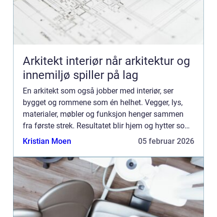
Arkitekt interiør når arkitektur og
innemiljø spiller på lag
En arkitekt som også jobber med interiør, ser
bygget og rommene som én helhet. Vegger, lys,
materialer, møbler og funksjon henger sammen
fra første strek. Resultatet blir hjem og hytter som
både ser gode ut og fungerer i hverdagen. Mange
Kristian Moen
05 februar 2026
opplever at ...