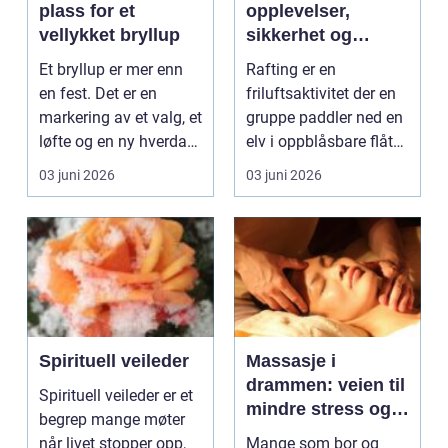
plass for et
opplevelser,
vellykket bryllup
sikkerhet og
naturpåfyll
Et bryllup er mer enn
Rafting er en
en fest. Det er en
friluftsaktivitet der en
markering av et valg, et
gruppe paddler ned en
løfte og en ny hverdag.
elv i oppblåsbare flåter
Samtidig e...
gjennom rolige...
03 juni 2026
03 juni 2026
Spirituell veileder
Massasje i
drammen: veien til
Spirituell veileder er et
mindre stress og
begrep mange møter
mer overskudd
når livet stopper opp,
Mange som bor og