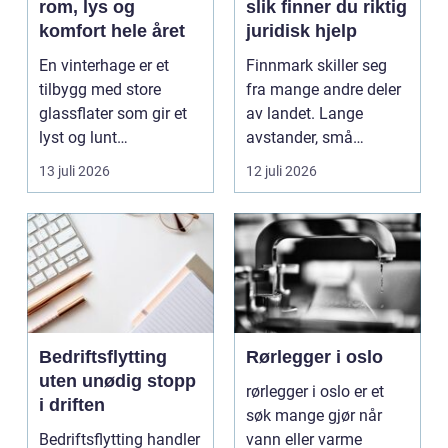
rom, lys og
slik finner du riktig
komfort hele året
juridisk hjelp
En vinterhage er et
Finnmark skiller seg
tilbygg med store
fra mange andre deler
glassflater som gir et
av landet. Lange
lyst og lunt
avstander, små
oppholdsrom nær
lokalsamfunn, sterk
13 juli 2026
12 juli 2026
hagen, ogs...
tilkn...
Bedriftsflytting
Rørlegger i oslo
uten unødig stopp
rørlegger i oslo er et
i driften
søk mange gjør når
Bedriftsflytting handler
vann eller varme