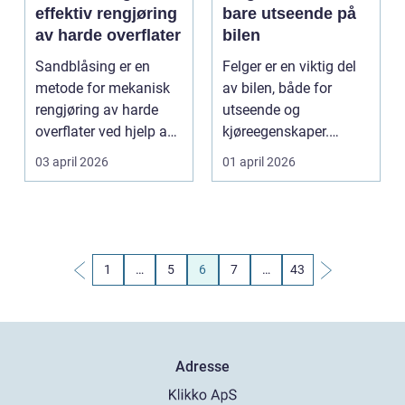
effektiv rengjøring
bare utseende på
av harde overflater
bilen
Sandblåsing er en
Felger er en viktig del
metode for mekanisk
av bilen, både for
rengjøring av harde
utseende og
overflater ved hjelp av
kjøreegenskaper.
trykkluft og et bl...
Mange forbinder nye
03 april 2026
01 april 2026
felger m...
1
…
5
6
7
…
43
Adresse