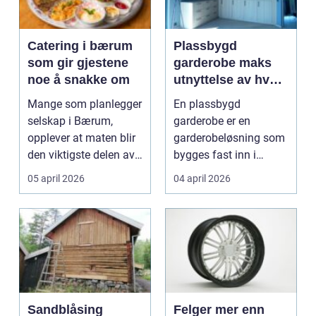
Catering i bærum
Plassbygd
som gir gjestene
garderobe maks
noe å snakke om
utnyttelse av hver
centimeter
Mange som planlegger
En plassbygd
selskap i Bærum,
garderobe er en
opplever at maten blir
garderobeløsning som
den viktigste delen av
bygges fast inn i
kvelden. God mat...
rommet og tilpasses
05 april 2026
04 april 2026
mål, vinkler...
Sandblåsing
Felger mer enn