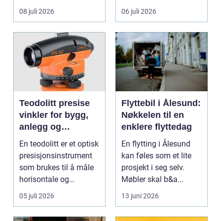
virksomheten. Samt...
leddplager begynn...
08 juli 2026
06 juli 2026
Teodolitt presise
Flyttebil i Ålesund:
vinkler for bygg,
Nøkkelen til en
anlegg og
enklere flyttedag
kartlegging
En teodolitt er et optisk
En flytting i Ålesund
presisjonsinstrument
kan føles som et lite
som brukes til å måle
prosjekt i seg selv.
horisontale og
Møbler skal b&a...
vertikale vinkle...
05 juli 2026
13 juni 2026