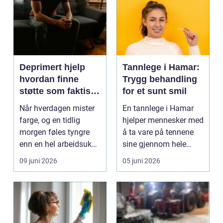
Deprimert hjelp
Tannlege i Hamar:
hvordan finne
Trygg behandling
støtte som faktisk
for et sunt smil
virker
Når hverdagen mister
En tannlege i Hamar
farge, og en tidlig
hjelper mennesker med
morgen føles tyngre
å ta vare på tennene
enn en hel arbeidsuke,
sine gjennom hele
kan depresjon væ...
livet. ...
09 juni 2026
05 juni 2026