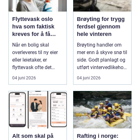
Flyttevask oslo
Brøyting for trygg
hva som faktisk
ferdsel gjennom
kreves for å få
hele vinteren
godkjent vask
Når en bolig skal
Brøyting handler om
overleveres til ny eier
mer enn å skyve snø til
eller leietaker, er
side. Godt planlagt og
flyttevask ofte det
utført vintervedlikehold
punktet som skaper...
er en fo...
04 juni 2026
04 juni 2026
Alt som skal på
Rafting i norge: