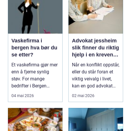
Vaskefirma i
Advokat jessheim
bergen hva bør du
slik finner du riktig
se etter?
hjelp i en krevende
situasjon
Et vaskefirma gjør mer
Når en konflikt oppstår,
enn å fjerne synlig
eller du står foran et
støv. For mange
viktig veivalg i livet,
bedrifter i Bergen
kan en god advokat
handler renhold om
være fors...
04 mai 2026
02 mai 2026
hel...