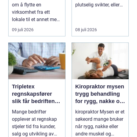
om å flytte en
plutselig svikter, eller
virksomhet fra ett
når et bad skal ...
lokale til et annet med
minst mulig...
09 juli 2026
08 juli 2026
Tripletex
Kiropraktor mysen
regnskapsfører
trygg behandling
slik får bedriften
for rygg, nakke og
mer ut av
ledd
Mange bedrifter
kiropraktor Mysen er et
regnskapet
opplever at regnskap
søkeord mange bruker
stjeler tid fra kunder,
når rygg, nakke eller
salg og utvikling av
andre muskel og