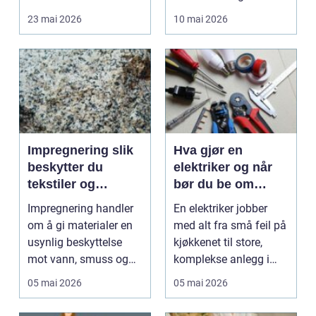
forel...
små og mellomstore...
23 mai 2026
10 mai 2026
Impregnering slik
Hva gjør en
beskytter du
elektriker og når
tekstiler og
bør du be om
overflater mot
hjelp?
Impregnering handler
En elektriker jobber
slitasje og fukt
om å gi materialer en
med alt fra små feil på
usynlig beskyttelse
kjøkkenet til store,
mot vann, smuss og
komplekse anlegg i
flekker. Enten det...
næringsbygg og ...
05 mai 2026
05 mai 2026