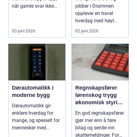
når gamle svar ikke
jobber i Drammen
fungerer len...
opplever en travel
hverdag med høyt
tempo og lite rom for
03 juni 2026
02 juni 2026
ro. Skul...
Dørautomatikk i
Regnskapsfører
moderne bygg
lørenskog trygg
økonomisk styring
Dørautomatikk gir
for lokale bedrifter
enklere hverdag for
En god regnskapsfører
mange, og spesielt for
gjør mer enn å føre
mennesker med
bilag og sende inn
redusert bevegelse,
skattemeldinger. For