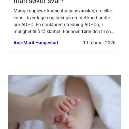
man søker svar?
Mange opplever konsentrasjonsvansker, uro eller
kaos i hverdagen og lurer på om det kan handle
om ADHD. En strukturert utredning ADHD gir
mulighet til å få klarhet. For noen fører den til en
diagnose, for andre handler prosessen mest om å
Ane-Marit Haugestad
10 februar 2026
forstå egen...