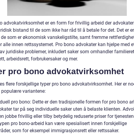
 advokatvirksomhet er en form for frivillig arbeid der advokater 
uridisk bistand til de som ikke har råd til å betale for det. Det er 
e de som er økonomisk vanskeligstilte, samt fremme rettferdighe
or alle innen rettssystemet. Pro bono advokater kan hjelpe med e
av juridiske problemer, inkludert saker som omhandler familieret
ett, arbeidsrett, forbrukersaker og mer.
er pro bono advokatvirksomhet
es flere forskjellige typer pro bono advokatvirksomhet. Her er n
 populære variantene:
iduell pro bono: Dette er den tradisjonelle formen for pro bono ar
kater tar på seg individuelle saker uten å belaste klienten. Advo
n jobbe frivillig eller tilby betydelig reduserte priser for tjenesten
ypen pro bono-arbeid kan være spesialisert innen forskjellige
åder, som for eksempel immigrasjonsrett eller rettssaker.