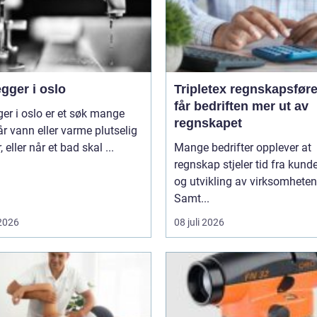
gger i oslo
Tripletex regnskapsfører sl
får bedriften mer ut av
ger i oslo er et søk mange
regnskapet
år vann eller varme plutselig
, eller når et bad skal ...
Mange bedrifter opplever at
regnskap stjeler tid fra kunde
og utvikling av virksomheten
Samt...
 2026
08 juli 2026