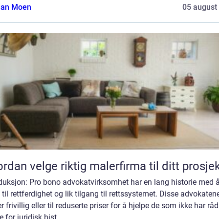
tian Moen
05 august
rdan velge riktig malerfirma til ditt prosje
oduksjon: Pro bono advokatvirksomhet har en lang historie med 
 til rettferdighet og lik tilgang til rettssystemet. Disse advokaten
r frivillig eller til reduserte priser for å hjelpe de som ikke har råd 
e for juridisk bist...