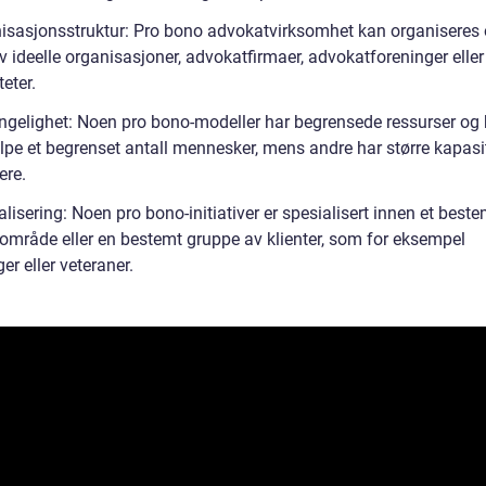
isasjonsstruktur: Pro bono advokatvirksomhet kan organiseres
v ideelle organisasjoner, advokatfirmaer, advokatforeninger eller
teter.
engelighet: Noen pro bono-modeller har begrensede ressurser og
lpe et begrenset antall mennesker, mens andre har større kapasite
ere.
lisering: Noen pro bono-initiativer er spesialisert innen et beste
k område eller en bestemt gruppe av klienter, som for eksempel
ger eller veteraner.