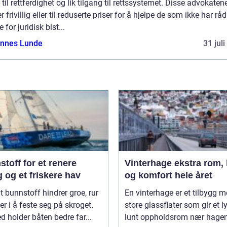
 til rettferdighet og lik tilgang til rettssystemet. Disse advokaten
r frivillig eller til reduserte priser for å hjelpe de som ikke har råd 
e for juridisk bist...
nnes Lunde
31 jul
toff for et renere
Vinterhage ekstra rom, lys
 og et friskere hav
og komfort hele året
t bunnstoff hindrer groe, rur
En vinterhage er et tilbygg 
er i å feste seg på skroget.
store glassflater som gir et l
 holder båten bedre far...
lunt oppholdsrom nær hagen