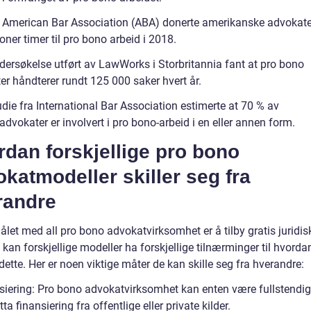
e American Bar Association (ABA) donerte amerikanske advokate
ioner timer til pro bono arbeid i 2018.
dersøkelse utført av LawWorks i Storbritannia fant at pro bono
er håndterer rundt 125 000 saker hvert år.
die fra International Bar Association estimerte at 70 % av
dvokater er involvert i pro bono-arbeid i en eller annen form.
dan forskjellige pro bono
katmodeller skiller seg fra
randre
let med all pro bono advokatvirksomhet er å tilby gratis juridis
 kan forskjellige modeller ha forskjellige tilnærminger til hvorda
ette. Her er noen viktige måter de kan skille seg fra hverandre:
siering: Pro bono advokatvirksomhet kan enten være fullstendig f
tta finansiering fra offentlige eller private kilder.