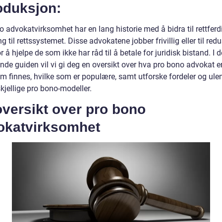
oduksjon:
 advokatvirksomhet har en lang historie med å bidra til rettferd
ang til rettssystemet. Disse advokatene jobber frivillig eller til red
or å hjelpe de som ikke har råd til å betale for juridisk bistand. I 
de guiden vil vi gi deg en oversikt over hva pro bono advokat er
om finnes, hvilke som er populære, samt utforske fordeler og ul
kjellige pro bono-modeller.
versikt over pro bono
okatvirksomhet