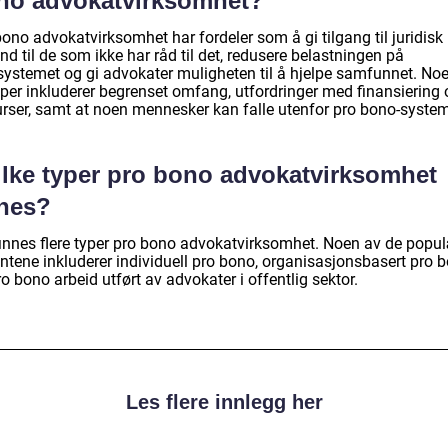
no advokatvirksomhet?
ono advokatvirksomhet har fordeler som å gi tilgang til juridisk
nd til de som ikke har råd til det, redusere belastningen på
ssystemet og gi advokater muligheten til å hjelpe samfunnet. No
per inkluderer begrenset omfang, utfordringer med finansiering 
urser, samt at noen mennesker kan falle utenfor pro bono-system
ilke typer pro bono advokatvirksomhet
nnes?
finnes flere typer pro bono advokatvirksomhet. Noen av de popu
antene inkluderer individuell pro bono, organisasjonsbasert pro 
o bono arbeid utført av advokater i offentlig sektor.
Les flere innlegg her