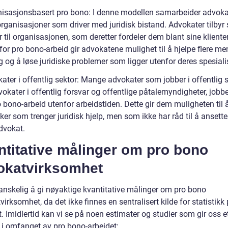
nisasjonsbasert pro bono: I denne modellen samarbeider advok
organisasjoner som driver med juridisk bistand. Advokater tilbyr 
r til organisasjonen, som deretter fordeler dem blant sine kliente
for pro bono-arbeid gir advokatene mulighet til å hjelpe flere m
 og å løse juridiske problemer som ligger utenfor deres spesiali
ater i offentlig sektor: Mange advokater som jobber i offentlig s
okater i offentlig forsvar og offentlige påtalemyndigheter, jobb
bono-arbeid utenfor arbeidstiden. Dette gir dem muligheten til å
r som trenger juridisk hjelp, men som ikke har råd til å ansette
dvokat.
ntitative målinger om pro bono
okatvirksomhet
vanskelig å gi nøyaktige kvantitative målinger om pro bono
irksomhet, da det ikke finnes en sentralisert kilde for statistikk
 Imidlertid kan vi se på noen estimater og studier som gir oss e
k i omfanget av pro bono-arbeidet: