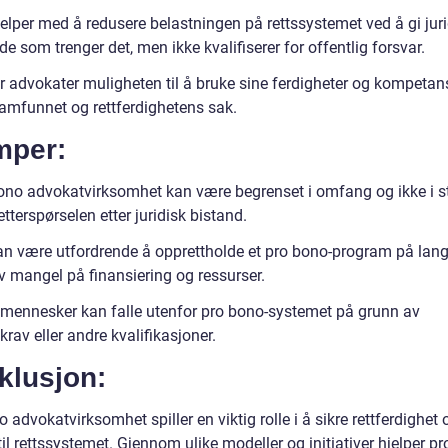
elper med å redusere belastningen på rettssystemet ved å gi juri
l de som trenger det, men ikke kvalifiserer for offentlig forsvar.
ir advokater muligheten til å bruke sine ferdigheter og kompetan
samfunnet og rettferdighetens sak.
mper:
ono advokatvirksomhet kan være begrenset i omfang og ikke i st
tterspørselen etter juridisk bistand.
an være utfordrende å opprettholde et pro bono-program på lang
v mangel på finansiering og ressurser.
mennesker kan falle utenfor pro bono-systemet på grunn av
krav eller andre kvalifikasjoner.
klusjon:
 advokatvirksomhet spiller en viktig rolle i å sikre rettferdighet o
til rettssystemet. Gjennom ulike modeller og initiativer hjelper p