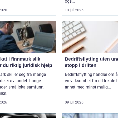
ogs...
 2026
13 juli 2026
t i finnmark slik
Bedriftsflytting uten u
r du riktig juridisk hjelp
stopp i driften
rk skiller seg fra mange
Bedriftsflytting handler om å 
deler av landet. Lange
en virksomhet fra ett lokale ti
nder, små lokalsamfunn,
annet med minst mulig...
ilkn...
 2026
09 juli 2026