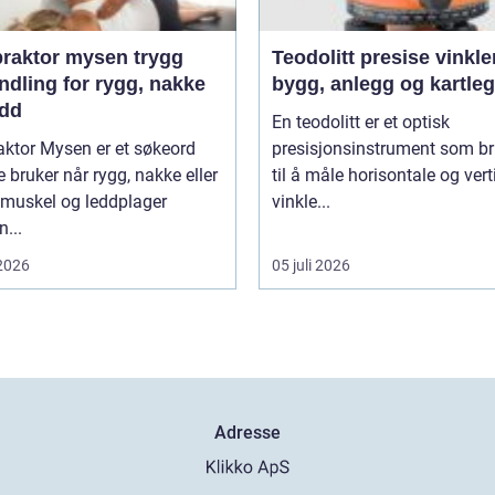
aktor mysen trygg
Teodolitt presise vinkler for
ndling for rygg, nakke
bygg, anlegg og kartle
edd
En teodolitt er et optisk
aktor Mysen er et søkeord
presisjonsinstrument som b
bruker når rygg, nakke eller
til å måle horisontale og vert
 muskel og leddplager
vinkle...
...
 2026
05 juli 2026
Adresse