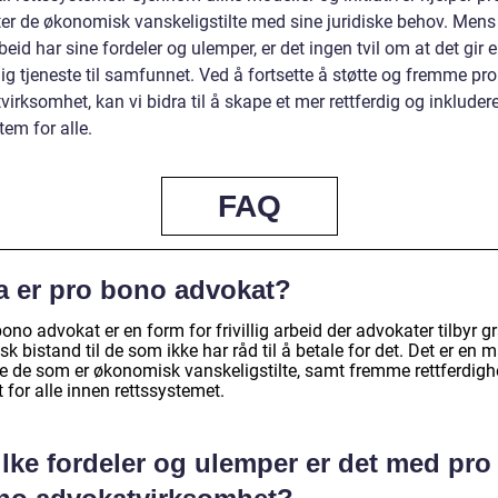
er de økonomisk vanskeligstilte med sine juridiske behov. Mens
eid har sine fordeler og ulemper, er det ingen tvil om at det gir 
ig tjeneste til samfunnet. Ved å fortsette å støtte og fremme pr
irksomhet, kan vi bidra til å skape et mer rettferdig og inklude
tem for alle.
FAQ
a er pro bono advokat?
ono advokat er en form for frivillig arbeid der advokater tilbyr gr
isk bistand til de som ikke har råd til å betale for det. Det er en 
pe de som er økonomisk vanskeligstilte, samt fremme rettferdigh
t for alle innen rettssystemet.
lke fordeler og ulemper er det med pro