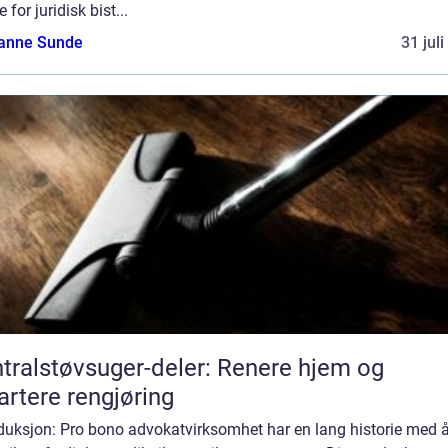
e for juridisk bist...
anne Sunde
31 jul
tralstøvsuger-deler: Renere hjem og
rtere rengjøring
oduksjon: Pro bono advokatvirksomhet har en lang historie med 