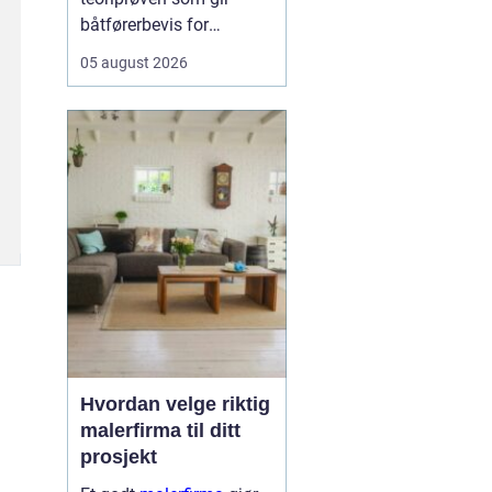
båtførerbevis for
fritidsbåt i Norge. Prøven
05 august 2026
dokumenterer at føreren
kan grunnleggende
sjøvett, navigasjon, lover
og regler, samt sikkerhet
om bord. For alle som vil
bruke motorbåt lovlig og
trygt, er dette et...
Hvordan velge riktig
malerfirma til ditt
prosjekt