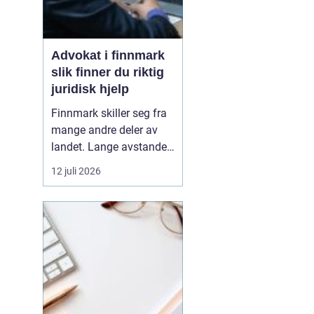
Advokat i finnmark
slik finner du riktig
juridisk hjelp
Finnmark skiller seg fra
mange andre deler av
landet. Lange avstander,
små lokalsamfunn, sterk
12 juli 2026
tilknytning til natur og
ressurser, og samiske
rettigheter gjør at mange
juridiske spørsmål får en
ekstra dimensjon. Når en
privatperson eller en
bedrift i...