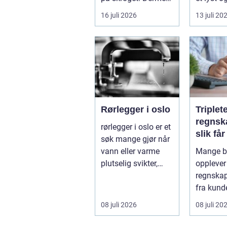
holder båten bedre
opphold
16 juli 2026
13 juli 20
far...
hagen, og
Rørlegger i oslo
Triplet
regnsk
rørlegger i oslo er et
slik få
søk mange gjør når
mer ut
vann eller varme
Mange be
regnsk
plutselig svikter,
opplever
eller når et bad skal
regnskap 
...
fra kunde
utvikling
08 juli 2026
08 juli 20
virksomh
Samt...