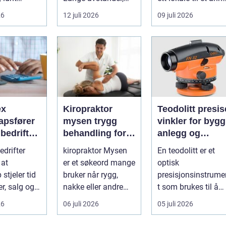
srom nær
små lokalsamfunn,
med minst mulig...
26
12 juli 2026
09 juli 2026
s...
sterk tilkn...
ex
Kiropraktor
Teodolitt presise
apsfører
mysen trygg
vinkler for bygg
r bedriften
behandling for
anlegg og
 av
rygg, nakke og
kartlegging
drifter
kiropraktor Mysen
En teodolitt er et
apet
ledd
 at
er et søkeord mange
optisk
stjeler tid
bruker når rygg,
presisjonsinstrume
r, salg og
nakke eller andre
t som brukes til å
 av
muskel og
måle horisontale o
26
06 juli 2026
05 juli 2026
eten.
leddplager begynn...
vertikale vinkle...