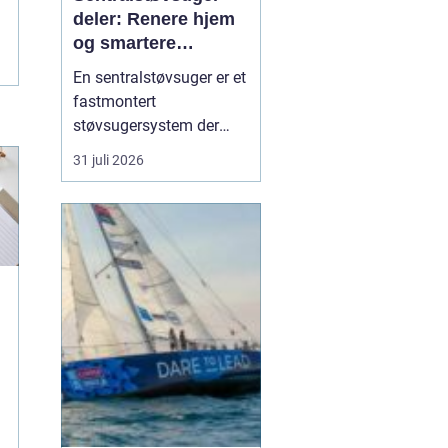
deler: Renere hjem
og smartere
rengjøring
En sentralstøvsuger er et
fastmontert
støvsugersystem der
motor og beholder står i
31 juli 2026
bod, garasje eller teknisk
rom, mens
sugekontakter finnes i
veggene rundt i boligen.
Du kobler bare slangen
til en kontakt, og støvet
transp...
t