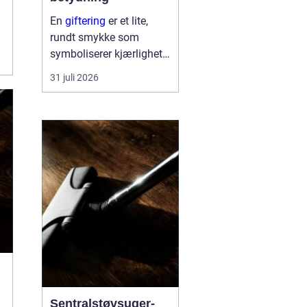
En
giftering
er et lite,
rundt smykke som
symboliserer kjærlighet,
troskap og felles
31 juli 2026
framtid. Ringen bæres
hver dag, ofte hele livet,
og blir en synlig
påminnelse om løftet to
mennesker ...
Sentralstøvsuger-