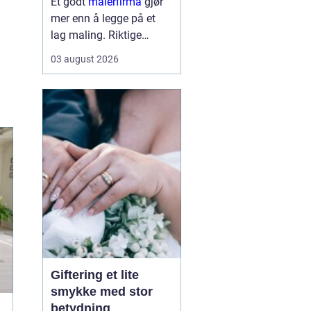
Et godt
malerfirma
gjør
mer enn å legge på et
lag maling. Riktige
fagfolk kan forlenge
03 august 2026
levetiden på bygget,
sikre et penere resultat
og spare både tid og
penger. Samtidig kan feil
valg gi ekstra
kostnader,...
Giftering et lite
smykke med stor
betydning