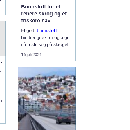
Bunnstoff for et
renere skrog og et
friskere hav
Et godt
bunnstoff
hindrer groe, rur og alger
i å feste seg på skroget.
Dermed holder båten
16 juli 2026
bedre fart, bruker mindre
drivstoff og krever
,
mindre vedlikehold på
land. Samtidig begynner
flere båteiere ...
n
g