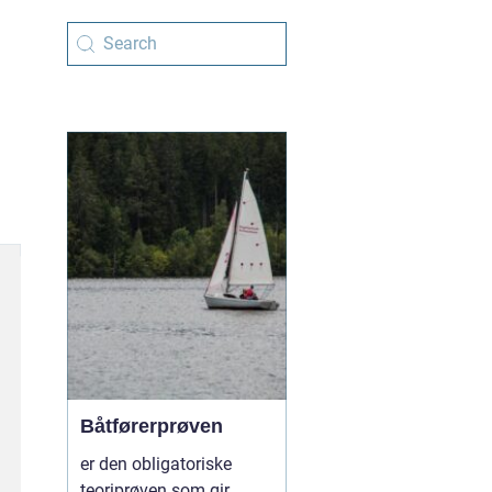
Båtførerprøven
er den obligatoriske
teoriprøven som gir