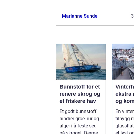
Marianne Sunde
3
Bunnstoff for et
Vinter
renere skrog og
ekstra 
et friskere hav
og kom
året
Et godt bunnstoff
En vinter
hindrer groe, rur og
tilbygg 
alger i å feste seg
glassfla
på skroget. Dermed
et lyst o