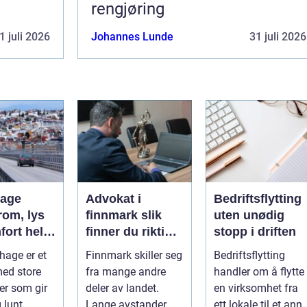
rengjøring
1 juli 2026
Johannes Lunde
31 juli 2026
hage
Advokat i
Bedriftsflytting
rom, lys
finnmark slik
uten unødig
fort hele
finner du riktig
stopp i driften
juridisk hjelp
hage er et
Finnmark skiller seg
Bedriftsflytting
med store
fra mange andre
handler om å flytte
ter som gir
deler av landet.
en virksomhet fra
g lunt
Lange avstander,
ett lokale til et anne