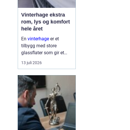
Vinterhage ekstra
rom, lys og komfort
hele året
En
vinterhage
er et
tilbygg med store
glassflater som gir et
lyst og lunt oppholdsrom
13 juli 2026
nær hagen, også når
været er surt. Den kan
fungere som en ekstra
stue, spiseplass eller
stille son...