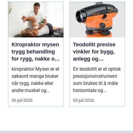
Kiropraktor mysen
Teodolitt presise
trygg behandling
vinkler for bygg,
for rygg, nakke og
anlegg og
ledd
kartlegging
kiropraktor Mysen er et
En teodolitt er et optisk
søkeord mange bruker
presisjonsinstrument
når rygg, nakke eller
som brukes til å måle
andre muskel og
horisontale og
leddplager begynn...
vertikale vinkle...
06 juli 2026
05 juli 2026