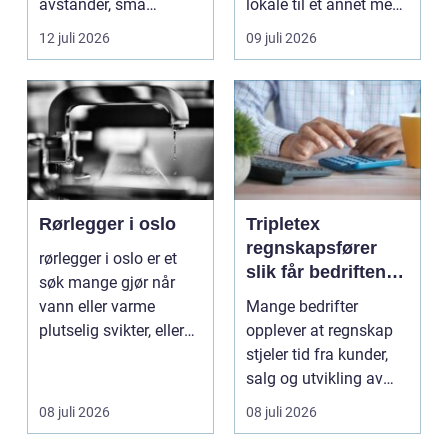
avstander, små
lokale til et annet med
lokalsamfunn, sterk
minst mulig...
12 juli 2026
09 juli 2026
tilkn...
Rørlegger i oslo
Tripletex
regnskapsfører
rørlegger i oslo er et
slik får bedriften
søk mange gjør når
mer ut av
vann eller varme
Mange bedrifter
regnskapet
plutselig svikter, eller
opplever at regnskap
når et bad skal ...
stjeler tid fra kunder,
salg og utvikling av
virksomheten. Samt...
08 juli 2026
08 juli 2026