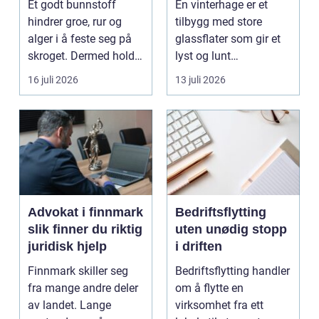
Et godt bunnstoff
En vinterhage er et
hindrer groe, rur og
tilbygg med store
alger i å feste seg på
glassflater som gir et
skroget. Dermed holder
lyst og lunt
båten bedre far...
oppholdsrom nær
16 juli 2026
13 juli 2026
hagen, ogs...
Advokat i finnmark
Bedriftsflytting
slik finner du riktig
uten unødig stopp
juridisk hjelp
i driften
Finnmark skiller seg
Bedriftsflytting handler
fra mange andre deler
om å flytte en
av landet. Lange
virksomhet fra ett