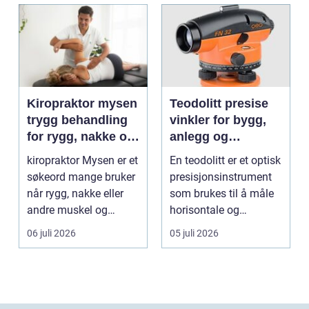
Kiropraktor mysen
Teodolitt presise
trygg behandling
vinkler for bygg,
for rygg, nakke og
anlegg og
ledd
kartlegging
kiropraktor Mysen er et
En teodolitt er et optisk
søkeord mange bruker
presisjonsinstrument
når rygg, nakke eller
som brukes til å måle
andre muskel og
horisontale og
leddplager begynn...
vertikale vinkle...
06 juli 2026
05 juli 2026