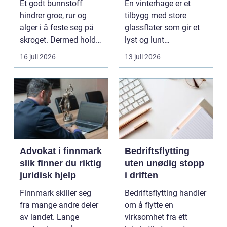
Et godt bunnstoff
En vinterhage er et
hindrer groe, rur og
tilbygg med store
alger i å feste seg på
glassflater som gir et
skroget. Dermed holder
lyst og lunt
båten bedre far...
oppholdsrom nær
16 juli 2026
13 juli 2026
hagen, ogs...
Advokat i finnmark
Bedriftsflytting
slik finner du riktig
uten unødig stopp
juridisk hjelp
i driften
Finnmark skiller seg
Bedriftsflytting handler
fra mange andre deler
om å flytte en
av landet. Lange
virksomhet fra ett