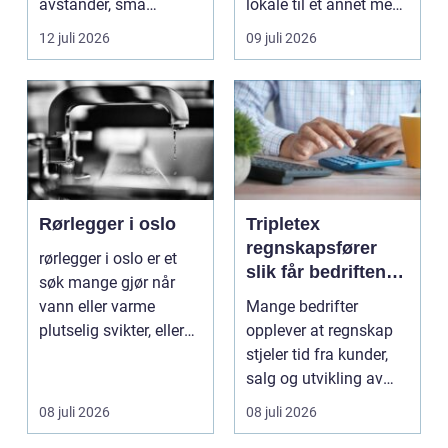
avstander, små
lokale til et annet med
lokalsamfunn, sterk
minst mulig...
12 juli 2026
09 juli 2026
tilkn...
Rørlegger i oslo
Tripletex
regnskapsfører
rørlegger i oslo er et
slik får bedriften
søk mange gjør når
mer ut av
vann eller varme
Mange bedrifter
regnskapet
plutselig svikter, eller
opplever at regnskap
når et bad skal ...
stjeler tid fra kunder,
salg og utvikling av
virksomheten. Samt...
08 juli 2026
08 juli 2026